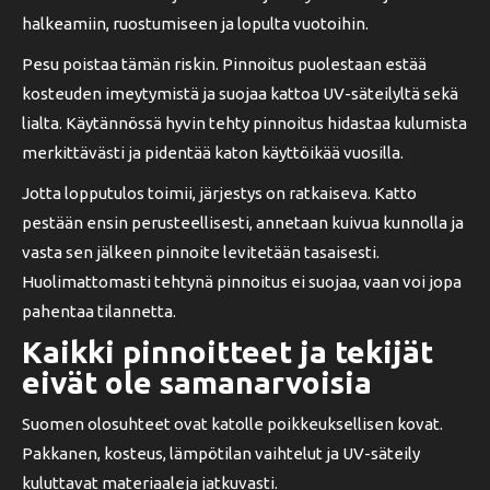
halkeamiin, ruostumiseen ja lopulta vuotoihin.
Pesu poistaa tämän riskin. Pinnoitus puolestaan estää
kosteuden imeytymistä ja suojaa kattoa UV-säteilyltä sekä
lialta. Käytännössä hyvin tehty pinnoitus hidastaa kulumista
merkittävästi ja pidentää katon käyttöikää vuosilla.
Jotta lopputulos toimii, järjestys on ratkaiseva. Katto
pestään ensin perusteellisesti, annetaan kuivua kunnolla ja
vasta sen jälkeen pinnoite levitetään tasaisesti.
Huolimattomasti tehtynä pinnoitus ei suojaa, vaan voi jopa
pahentaa tilannetta.
Kaikki pinnoitteet ja tekijät
eivät ole samanarvoisia
Suomen olosuhteet ovat katolle poikkeuksellisen kovat.
Pakkanen, kosteus, lämpötilan vaihtelut ja UV-säteily
kuluttavat materiaaleja jatkuvasti.