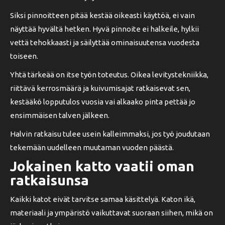
Siksi pinnoitteen pitää kestää oikeasti käyttöä, ei vain
näyttää hyvältä hetken. Hyvä pinnoite ei halkeile, hylkii
vettä tehokkaasti ja säilyttää ominaisuutensa vuodesta
toiseen.
Yhtä tärkeää on itse työn toteutus. Oikea levitystekniikka,
riittävä kerrosmäärä ja kuivumisajat ratkaisevat sen,
kestääkö lopputulos vuosia vai alkaako pinta pettää jo
ensimmäisen talven jälkeen.
Halvin ratkaisu tulee usein kalleimmaksi, jos työ joudutaan
tekemään uudelleen muutaman vuoden päästä.
Jokainen katto vaatii oman
ratkaisunsa
Kaikki katot eivät tarvitse samaa käsittelyä. Katon ikä,
materiaali ja ympäristö vaikuttavat suoraan siihen, mikä on