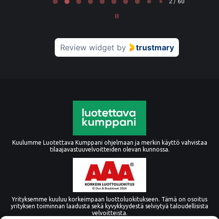
2 / 60
Review widget
by
trustmary
Kuulumme Luotettava Kumppani ohjelmaan ja merkin käyttö vahvistaa
tilaajavastuuvelvoitteiden olevan kunnossa.
Yrityksemme kuuluu korkeimpaan luottoluokitukseen. Tämä on osoitus
yrityksen toiminnan laadusta sekä kyvykkyydestä selviytyä taloudellisista
velvoitteista.