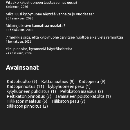
Pitääkö kylpyhuoneen laattasaumat uusia?
6 elokuun, 2026
Miksi uusi kylpyhuone näyttää vanhalta jo vuodessa?
20 heinäkuun, 2026
Milloin julkisivu kannattaa maalata?
12 heinäkuun, 2026
7 merkkiä siitä, että kylpyhuone tarvitsee huoltoa eikä vielä remonttia
1 heinäkuun, 2026
Yksi pinnoite, kymmeniä käyttökohteita
24 kesäkuun, 2026
Avainsanat
Kattohuolto
(9)
Kattomaalaus
(9)
Kattopesu
(9)
Kattopinnoitus
(11)
kylpyhuoneen pesu
(1)
kylyhuoneen puhdistus
(1)
Peltikaton maalaus
(2)
Peltikaton pinnoitus
(3)
sammaleen poisto katolta
(1)
Tiilikaton maalaus
(6)
Tiilikaton pesu
(7)
tiilikaton pinnoitus
(2)