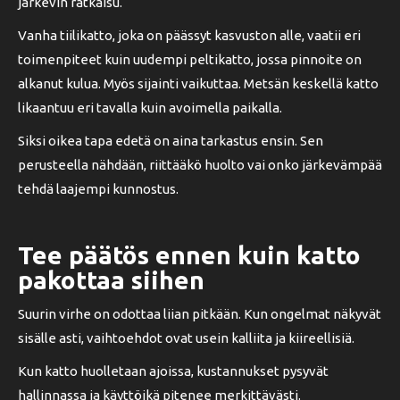
järkevin ratkaisu.
Vanha tiilikatto, joka on päässyt kasvuston alle, vaatii eri
toimenpiteet kuin uudempi peltikatto, jossa pinnoite on
alkanut kulua. Myös sijainti vaikuttaa. Metsän keskellä katto
likaantuu eri tavalla kuin avoimella paikalla.
Siksi oikea tapa edetä on aina tarkastus ensin. Sen
perusteella nähdään, riittääkö huolto vai onko järkevämpää
tehdä laajempi kunnostus.
Tee päätös ennen kuin katto
pakottaa siihen
Suurin virhe on odottaa liian pitkään. Kun ongelmat näkyvät
sisälle asti, vaihtoehdot ovat usein kalliita ja kiireellisiä.
Kun katto huolletaan ajoissa, kustannukset pysyvät
hallinnassa ja käyttöikä pitenee merkittävästi.