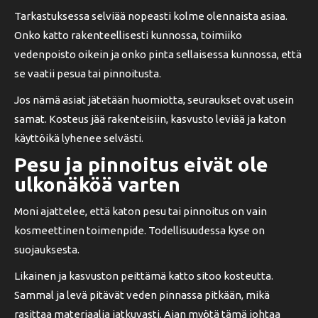
Tarkastuksessa selviää nopeasti kolme olennaista asiaa.
Onko katto rakenteellisesti kunnossa, toimiiko
vedenpoisto oikein ja onko pinta sellaisessa kunnossa, että
se vaatii pesua tai pinnoitusta.
Jos nämä asiat jätetään huomiotta, seuraukset ovat usein
samat. Kosteus jää rakenteisiin, kasvusto leviää ja katon
käyttöikä lyhenee selvästi.
Pesu ja pinnoitus eivät ole
ulkonäköä varten
Moni ajattelee, että katon pesu tai pinnoitus on vain
kosmeettinen toimenpide. Todellisuudessa kyse on
suojauksesta.
Likainen ja kasvuston peittämä katto sitoo kosteutta.
Sammal ja levä pitävät veden pinnassa pitkään, mikä
rasittaa materiaalia jatkuvasti. Ajan myötä tämä johtaa