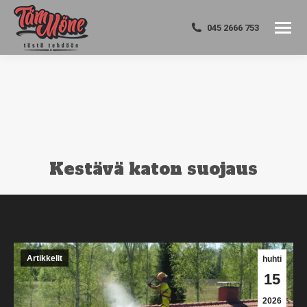
045 2666 753
Kestävä katon suojaus
You are here:
Artikkelit
huhti
15
2026