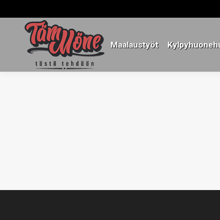
Maalaustyöt
Kylpyhuonehu
Maalaustyöt
Kylpyhuonehu