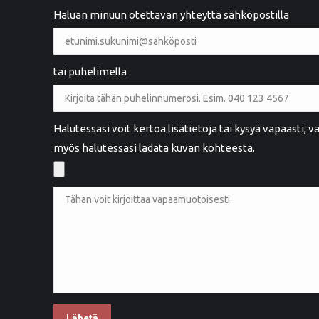
Ystävällinen palvelu. Hyvä työnlaatu
Haluan minuun otettavan yhteyttä sähköpostilla
tai puhelimella
Maarit Henttula
MH
Rauma
Halutessasi voit kertoa lisätietoja tai kysyä vapaasti,
myös halutessasi ladata kuvan kohteesta.