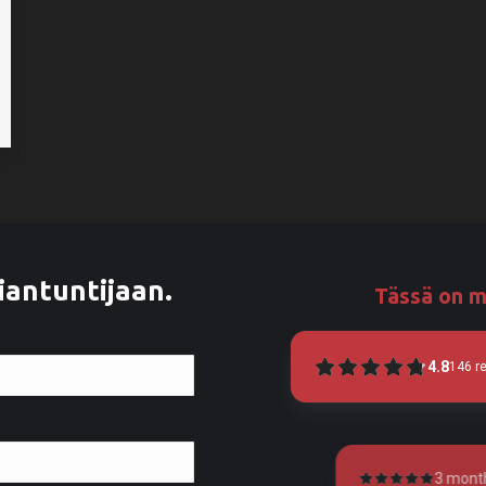
iantuntijaan.
Tässä on m
4.8
146
r
3 months ago
4