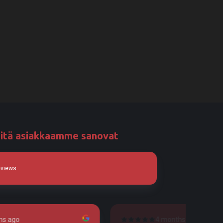
itä asiakkaamme sanovat
eviews
 months ago
4 months ago