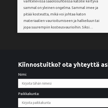
vaihtelevissa sääolosuhteissa katolle kertyvä
sammal on yleinen ongelma. Sammal imee ja
pitää kosteutta, mikä voi johtaa katon
materiaalien vaurioitumiseen ja halkeiluun tai
jopa suurempiin kosteusvaurioihin. Siksi…
Kiinnostuitko? ota yhteyttä as
Nimi:
Paikkakunta:
2 years ago