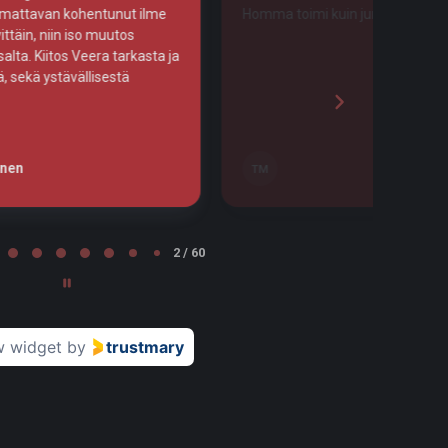
kuin junan vessa!
Tosi huolellista työtä!
Leena Nurminen
LN
Tampere
2 / 60
w widget
by
trustmary