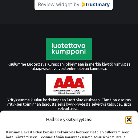
Review widget
by
trustmary
Kuulumme Luotettava Kumppani ohjelmaan ja merkin käyttö vahvistaa
tilaajavastuuvelvoitteiden olevan kunnossa.
Yrityksemme kuuluu korkeimpaan luottoluokitukseen. Tämä on osoitus
yrityksen toiminnan laadusta sekä kyvykkyydestä selviytyä taloudellisista
velvoitteista.
Hallitse yksityisyyttäsi
Käytämme evästeiden kaltaisia tekniikoita laitteen tietojen tallentamiseen
ja/tai käyttämiseen. Teemme tämän parantaaksemme selauskokemusta ja