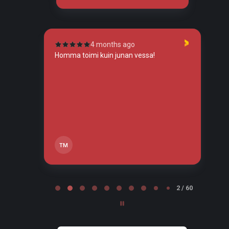
4 months ago
tunut
Homma toimi kuin junan vessa!
To
so
tos
tä,
TM
Page 2 of 60
2 / 60