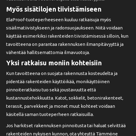
Myös sisätilojen tiivistämiseen
ElaProof-tuoteperheeseen kuuluu ratkaisuja myös
sisäilmatiivistykseen ja radonsuojaukseen. Niitä voidaan
käyttää esimerkiksi rakenteiden tiivistämisessä silloin, kun
tavoitteena on parantaa rakennuksen ilmanpitävyyttä ja
vähentää hallitsemattomia ilmavuotoja.
Yksi ratkaisu moniin kohteisiin
Kun tavoitteena on suojata rakennusta kosteudelta ja
pidentää rakenteiden käyttöikää, monikäyttöinen
pinnoiteratkaisu tuo sekä joustavuutta että
kustannustehokkuutta. Katot, sokkelit, betonirakenteet,
terassit, parvekkeet ja monet muut kohteet voidaan
käsitellä saman tuoteperheen ratkaisuilla.
Jos harkitset rakennuksen pinnoitusta tai haluat selvittää
rakenteiden nykyisen kunnon, ota yhteyttä Tämmöne