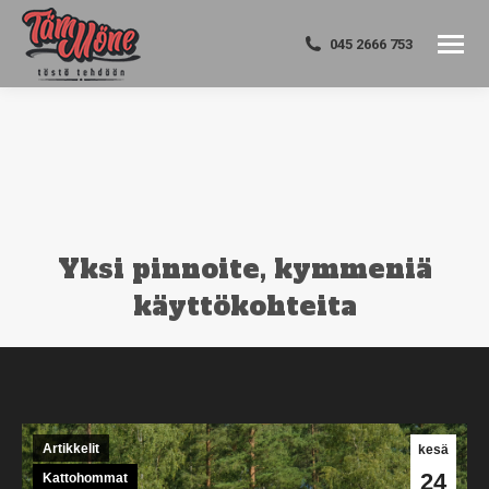
045 2666 753
Yksi pinnoite, kymmeniä
käyttökohteita
You are here:
Artikkelit
kesä
24
Kattohommat