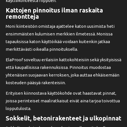
käyttökohteesta riippuen.
Kattojen pinnoitus ilman raskaita
remontteja
Moni kiinteistön omistaja ajattelee katon uusimista heti
ensimmäisten kulumisen merkkien ilmetessä. Monissa
tapauksissa katon käyttöikää voidaan kuitenkin jatkaa
merkittävästi oikealla pinnoituksella.
ElaProof soveltuu erilaisiin kattokohteisiin sekä yksityisissä
että kaupallisissa rakennuksissa. Pinnoitus muodostaa
yhtenäisen suojaavan kerroksen, joka auttaa ehkäisemään
kosteuden pääsyä rakenteisiin.
Erityisen kiinnostava käyttökohde ovat haastavat pinnat,
joissa perinteiset maaliratkaisut eivät aina tarjoa toivottua
lopputulosta.
Sokkelit, betonirakenteet ja ulkopinnat