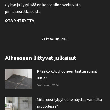
Oy:hyn ja kysy lisää eri kohteisiin soveltuvista
pinnoitusratkaisuista.
OTA YHTEYTTÄ
24 kesäkuun, 2026
Aiheeseen liittyvät julkaisut
Pitääkö kylpyhuoneen laattasaumat
uusia?
6 elokuun, 2026
Miksi uusi kylpyhuone näyttää vanhalta
jo vuodessa?