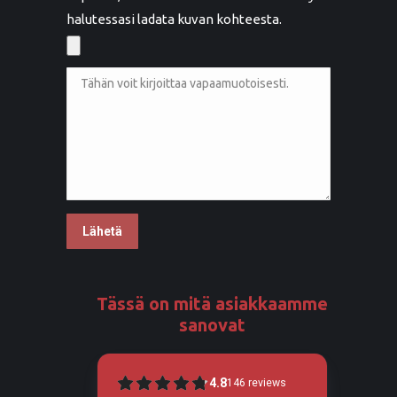
halutessasi ladata kuvan kohteesta.
Tässä on mitä asiakkaamme
sanovat
4.8
146
reviews