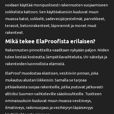
voidaan käyttää monipuolisesti rakennusten suojaamiseen
sokkelista kattoon. Sen käyttöalueisiin kuuluvat muun
muassa katot, sokkelit, sadevesijärjestelmät, parvekkeet,
terassit, betonirakenteet, läpiviennit ja monet muut
rakenteet.
Mikä tekee ElaProofista erilaisen?
Rakennusten pinnoitteilta vaaditaan nykyään paljon. Niiden
tulee kestää kosteutta, lämpötilavaihteluita, UV-säteilyä ja
rakenteiden luonnollista elämistä.
ElaProof muodostaa elastisen, vesitiiviin pinnan, joka
mukautuu alustan liikkeisiin. Samalla se tarjoaa
pitkäaikaista suojaa rakenteille, jotka joutuvat jatkuvasti
alttiiksi Suomen vaihteleville sääolosuhteille. Tuotteen
ominaisuuksiin kuuluvat muun muassa vesitiiveys,
ilmatiiveys, radonsuojaus ja vesihöyryn läpäisevyys