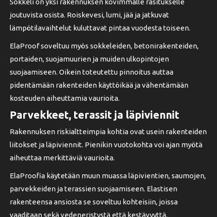
Sokkeli on yksi rakennuksen kovimmalle rasitukselle
joutuvista osista. Roiskevesi, lumi, jää ja jatkuvat
lämpötilavaihtelut kuluttavat pintaa vuodesta toiseen.
ElaProof soveltuu myös sokkeleiden, betonirakenteiden,
portaiden, suojamuurien ja muiden ulkopintojen
suojaamiseen. Oikein toteutettu pinnoitus auttaa
pidentämään rakenteiden käyttöikää ja vähentämään
kosteuden aiheuttamia vaurioita.
Parvekkeet, terassit ja läpiviennit
Rakennuksen riskialtteimpia kohtia ovat usein rakenteiden
liitokset ja läpiviennit. Pienikin vuotokohta voi ajan myötä
aiheuttaa merkittäviä vaurioita.
ElaProofia käytetään muun muassa läpivientien, saumojen,
parvekkeiden ja terassien suojaamiseen. Elastisen
rakenteensa ansiosta se soveltuu kohteisiin, joissa
vaaditaan sekä vedeneristystä että kestävyyttä.