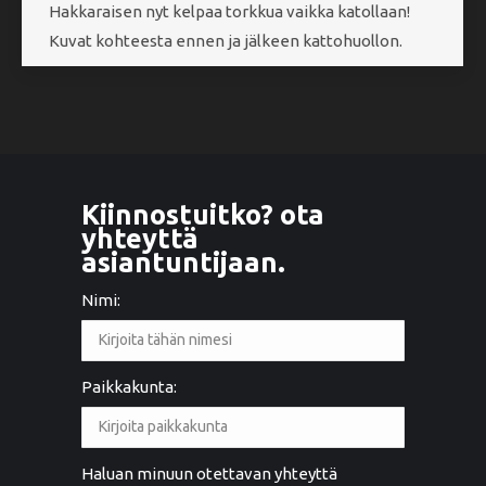
Hakkaraisen nyt kelpaa torkkua vaikka katollaan!
Kuvat kohteesta ennen ja jälkeen kattohuollon.
Kiinnostuitko? ota
yhteyttä
asiantuntijaan.
Nimi:
Paikkakunta:
Haluan minuun otettavan yhteyttä