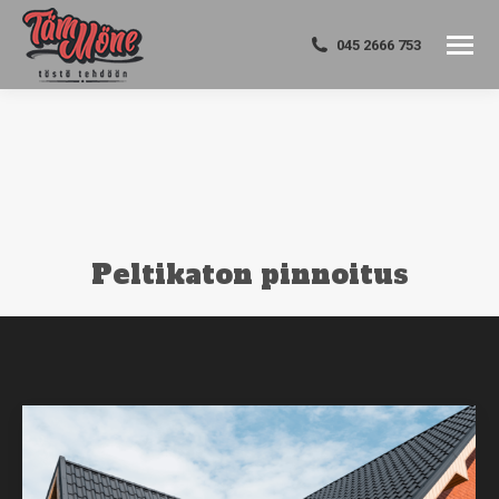
045 2666 753
Peltikaton pinnoitus
You are here: