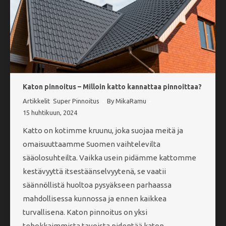
Katon pinnoitus – Milloin katto kannattaa pinnoittaa?
Artikkelit
,
Super Pinnoitus
By
MikaRamu
15 huhtikuun, 2024
Katto on kotimme kruunu, joka suojaa meitä ja
omaisuuttaamme Suomen vaihtelevilta
sääolosuhteilta. Vaikka usein pidämme kattomme
kestävyyttä itsestäänselvyytenä, se vaatii
säännöllistä huoltoa pysyäkseen parhaassa
mahdollisessa kunnossa ja ennen kaikkea
turvallisena. Katon pinnoitus on yksi
tehokkaimmista tavoista pidentää katon