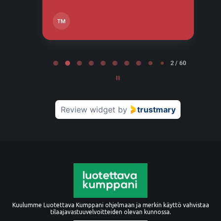
TM
Page 2 of 60
2 / 60
Review widget
by
trustmary
Kuulumme Luotettava Kumppani ohjelmaan ja merkin käyttö vahvistaa
tilaajavastuuvelvoitteiden olevan kunnossa.