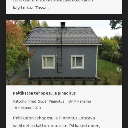
käyttöikää. Tässä…
Peltikaton tehopesu ja pinnoitus
Kattohommat
,
Super Pinnoitus
By
MikaRamu
18 elokuun, 2020
Peltikaton tehopesu ja Pinnoitus Loistava
vaihtoehto kattoremontille. Pitkäkestoinen,