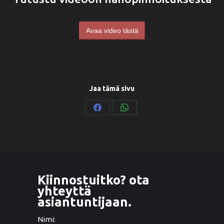
Avaa video tästä
Jaa tämä sivu
Share
Share
on
on
Facebook
WhatsApp
Kiinnostuitko? ota
yhteyttä
asiantuntijaan.
Nimi: