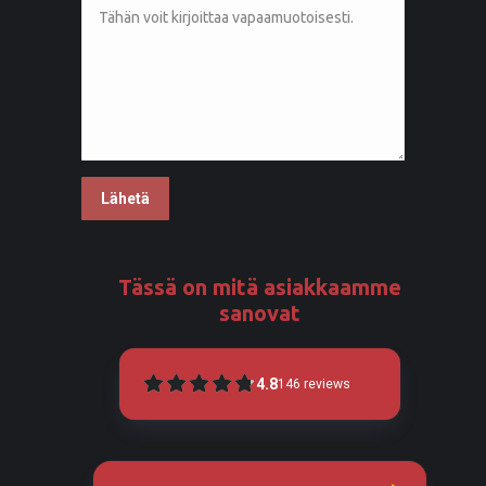
Tässä on mitä asiakkaamme
sanovat
4.8
146
reviews