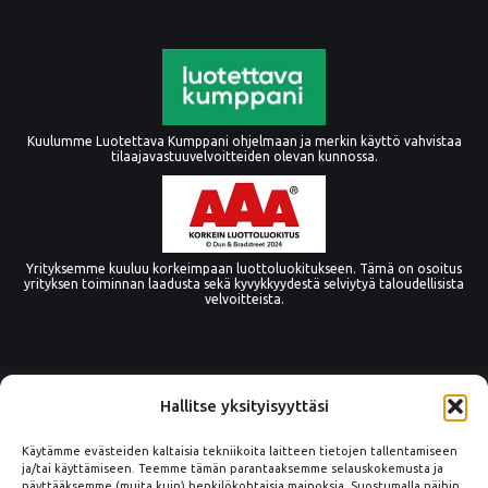
Kuulumme Luotettava Kumppani ohjelmaan ja merkin käyttö vahvistaa
tilaajavastuuvelvoitteiden olevan kunnossa.
Yrityksemme kuuluu korkeimpaan luottoluokitukseen. Tämä on osoitus
yrityksen toiminnan laadusta sekä kyvykkyydestä selviytyä taloudellisista
velvoitteista.
Hallitse yksityisyyttäsi
Käytämme evästeiden kaltaisia tekniikoita laitteen tietojen tallentamiseen
ja/tai käyttämiseen. Teemme tämän parantaaksemme selauskokemusta ja
näyttääksemme (muita kuin) henkilökohtaisia mainoksia. Suostumalla näihin