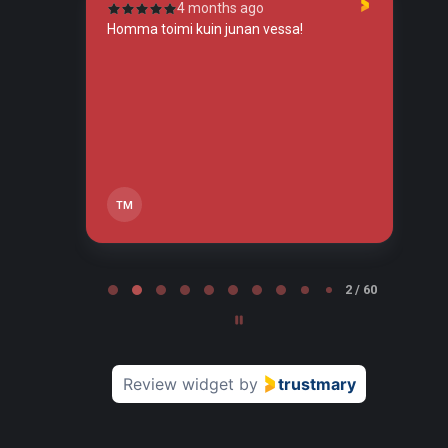
4 months ago
tunut
Homma toimi kuin junan vessa!
To
so
tos
tä,
TM
Page 2 of 60
2 / 60
Review widget
by
trustmary