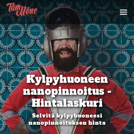
045 2666 753
Kylpyhuoneen
nanopinnoitus -
Hintalaskuri
Selvitä kylpyhuoneesi
nanopinnoituksen hinta