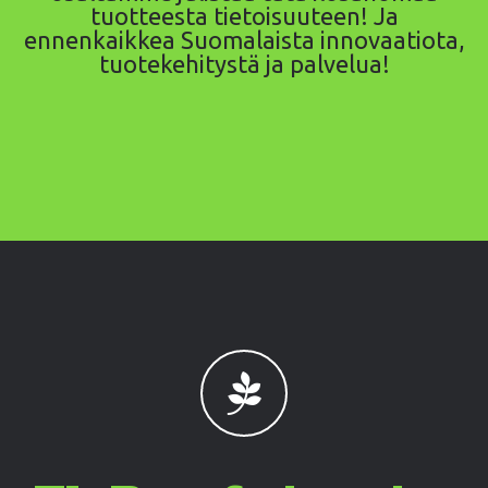
tuotteesta tietoisuuteen! Ja
ennenkaikkea Suomalaista innovaatiota,
tuotekehitystä ja palvelua!