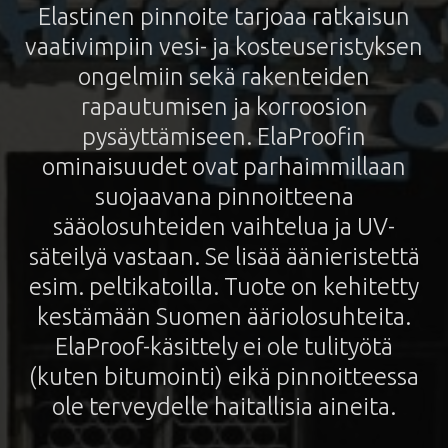
Elastinen pinnoite tarjoaa ratkaisun
vaativimpiin vesi- ja kosteuseristyksen
ongelmiin sekä rakenteiden
rapautumisen ja korroosion
pysäyttämiseen. ElaProofin
ominaisuudet ovat parhaimmillaan
suojaavana pinnoitteena
sääolosuhteiden vaihtelua ja UV-
säteilyä vastaan. Se lisää äänieristettä
esim. peltikatoilla. Tuote on kehitetty
kestämään Suomen ääriolosuhteita.
ElaProof-käsittely ei ole tulityötä
(kuten bitumointi) eikä pinnoitteessa
ole terveydelle haitallisia aineita.