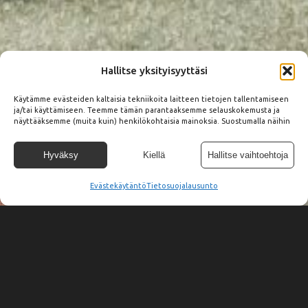
Hallitse yksityisyyttäsi
Käytämme evästeiden kaltaisia tekniikoita laitteen tietojen tallentamiseen
ja/tai käyttämiseen. Teemme tämän parantaaksemme selauskokemusta ja
näyttääksemme (muita kuin) henkilökohtaisia mainoksia. Suostumalla näihin
tekniikoihin voimme käsitellä tällä sivustolla tietoja, kuten
selauskäyttäytymistä tai yksilöllisiä tunnuksia. Suostumuksen epääminen tai
peruuttaminen voi vaikuttaa haitallisesti tiettyihin ominaisuuksiin ja
Hyväksy
Kiellä
Hallitse vaihtoehtoja
toimintoihin.
Evästekäytäntö
Tietosuojalausunto