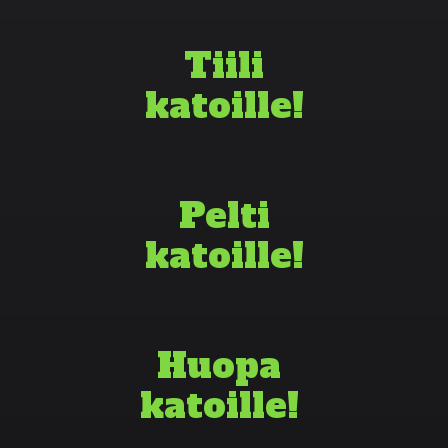
Tiili
katoille!
Pelti
katoille!
Huopa
katoille!