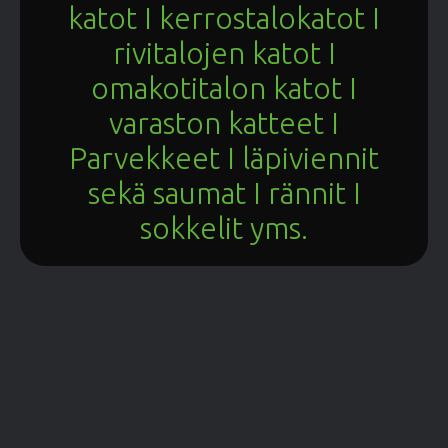
katot I kerrostalokatot I
rivitalojen katot I
omakotitalon katot I
varaston katteet I
Parvekkeet I läpiviennit
sekä saumat I rännit I
sokkelit yms.