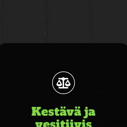
Kestävä ja
vesitiivis