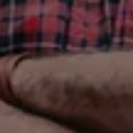
kestävillä käsittelyillä pinnat säilyvät
kauniina, turvallisina ja pitkäikäisinä
vuodesta toiseen.