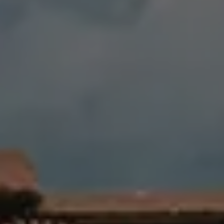
Haluan minuun otettavan yhteyttä
sähköpostilla
tai puhelimella
Halutessasi voit kertoa lisätietoja tai kysyä
vapaasti, vastaamme mielellään. Voit myös
halutessasi ladata kuvan kohteesta.