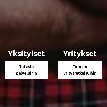
Yksityiset
Yritykset
Tutustu
Tutustu
palveluihin
yritysratkaisuihin
Pidä kotisi pinnat kunnossa
ilman turhia remontteja