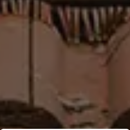
Kuulumme Luotettava Kumppani ohjelmaan ja merkin käyttö vahvistaa
tilaajavastuuvelvoitteiden olevan kunnossa.
Yrityksemme kuuluu korkeimpaan luottoluokitukseen. Tämä on osoitus
yrityksen toiminnan laadusta sekä kyvykkyydestä selviytyä taloudellisista
velvoitteista.