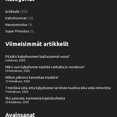
Artikkelit
(393)
Kattohommat
(16)
Nanopinnoitus
(9)
Super Pinnoitus
(5)
Viimeisimmät artikkelit
Pitääkö kylpyhuoneen laattasaumat uusia?
6 elokuun, 2026
Miksi uusi kylpyhuone näyttää vanhalta jo vuodessa?
20 heinäkuun, 2026
Milloin julkisivu kannattaa maalata?
12 heinäkuun, 2026
7 merkkiä siitä, että kylpyhuone tarvitsee huoltoa eikä vielä remonttia
1 heinäkuun, 2026
Yksi pinnoite, kymmeniä käyttökohteita
24 kesäkuun, 2026
Avainsanat