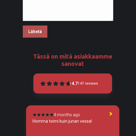
Tässä on mitä asiakkaamme
sanovat
4.7
147
reviews
4 months ago
tunut
Homma toimi kuin junan vessa!
To
so
tos