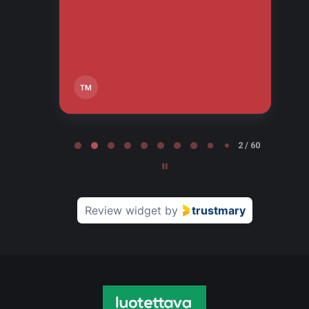
tä,
TM
Page 2 of 60
2 / 60
Review widget
by
trustmary