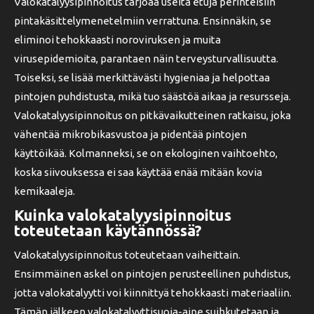
Valokatalyysipinnoitus tarjoaa useita etuja perinteisiin
pintakäsittelymenetelmiin verrattuna. Ensinnäkin, se
eliminoi tehokkaasti noroviruksen ja muita
virusepidemioita, parantaen näin terveysturvallisuutta.
Toiseksi, se lisää merkittävästi hygieniaa ja helpottaa
pintojen puhdistusta, mikä tuo säästöä aikaa ja resursseja.
Valokatalyysipinnoitus on pitkävaikutteinen ratkaisu, joka
vähentää mikrobikasvustoa ja pidentää pintojen
käyttöikää. Kolmanneksi, se on ekologinen vaihtoehto,
koska siivouksessa ei saa käyttää enää mitään kovia
kemikaaleja.
Kuinka valokatalyysipinnoitus
toteutetaan käytännössä?
Valokatalyysipinnoitus toteutetaan vaiheittain.
Ensimmäinen askel on pintojen perusteellinen puhdistus,
jotta valokatalyytti voi kiinnittyä tehokkaasti materiaaliin.
Tämän jälkeen valokatalyyttisuoja-aine suihkutetaan ja