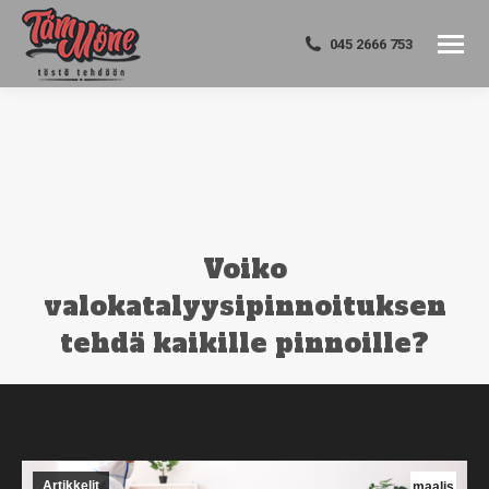
045 2666 753
Voiko
valokatalyysipinnoituksen
tehdä kaikille pinnoille?
You are here:
Artikkelit
maalis