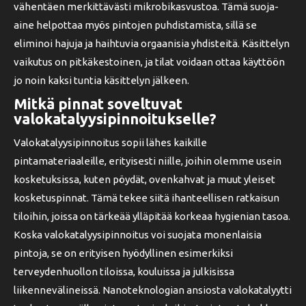
vähentäen merkittävästi mikrobikasvustoa. Tämä suoja-
aine helpottaa myös pintojen puhdistamista, sillä se
eliminoi hajuja ja haihtuvia orgaanisia yhdisteitä. Käsittelyn
vaikutus on pitkäkestoinen, ja tilat voidaan ottaa käyttöön
jo noin kaksi tuntia käsittelyn jälkeen.
Mitkä pinnat soveltuvat
valokatalyysipinnoitukselle?
Valokatalyysipinnoitus sopii lähes kaikille
pintamateriaaleille, erityisesti niille, joihin olemme usein
kosketuksissa, kuten pöydät, ovenkahvat ja muut yleiset
kosketuspinnat. Tämä tekee siitä ihanteellisen ratkaisun
tiloihin, joissa on tärkeää ylläpitää korkeaa hygienian tasoa.
Koska valokatalyysipinnoitus voi suojata monenlaisia
pintoja, se on erityisen hyödyllinen esimerkiksi
terveydenhuollon tiloissa, kouluissa ja julkisissa
liikennevälineissä. Nanoteknologian ansiosta valokatalyytti