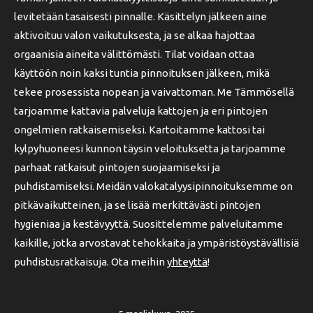
levitetään tasaisesti pinnalle. Käsittelyn jälkeen aine
aktivoituu valon vaikutuksesta, ja se alkaa hajottaa
orgaanisia aineita välittömästi. Tilat voidaan ottaa
käyttöön noin kaksi tuntia pinnoituksen jälkeen, mikä
tekee prosessista nopean ja vaivattoman. Me Tämmösellä
tarjoamme kattavia palveluja kattojen ja eri pintojen
ongelmien ratkaisemiseksi. Kartoitamme kattosi tai
kylpyhuoneesi kunnon täysin veloituksetta ja tarjoamme
parhaat ratkaisut pintojen suojaamiseksi ja
puhdistamiseksi. Meidän valokatalyysipinnoituksemme on
pitkävaikutteinen, ja se lisää merkittävästi pintojen
hygieniaa ja kestävyyttä. Suosittelemme palveluitamme
kaikille, jotka arvostavat tehokkaita ja ympäristöystävällisiä
puhdistusratkaisuja. Ota meihin
yhteyttä
!