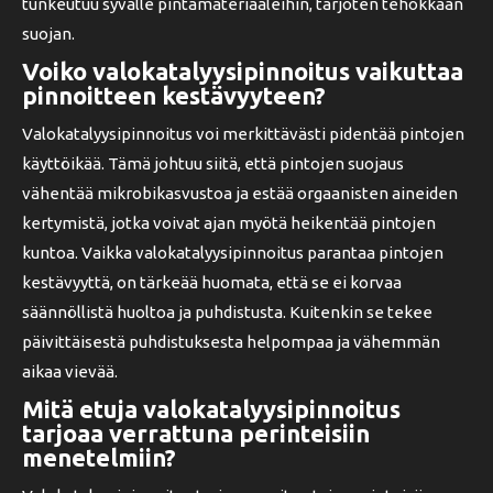
tunkeutuu syvälle pintamateriaaleihin, tarjoten tehokkaan
suojan.
Voiko valokatalyysipinnoitus vaikuttaa
pinnoitteen kestävyyteen?
Valokatalyysipinnoitus voi merkittävästi pidentää pintojen
käyttöikää. Tämä johtuu siitä, että pintojen suojaus
vähentää mikrobikasvustoa ja estää orgaanisten aineiden
kertymistä, jotka voivat ajan myötä heikentää pintojen
kuntoa. Vaikka valokatalyysipinnoitus parantaa pintojen
kestävyyttä, on tärkeää huomata, että se ei korvaa
säännöllistä huoltoa ja puhdistusta. Kuitenkin se tekee
päivittäisestä puhdistuksesta helpompaa ja vähemmän
aikaa vievää.
Mitä etuja valokatalyysipinnoitus
tarjoaa verrattuna perinteisiin
menetelmiin?