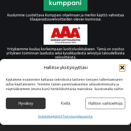
Kuulumme Luotettava Kumppani ohjelmaan ja merkin käyttö vahvistaa
tilaajavastuuvelvoitteiden olevan kunnossa.
Yrityksemme kuuluu korkeimpaan luottoluokitukseen. Tämä on osoitus
yrityksen toiminnan laadusta sekä kyvykkyydestä selviytyä taloudellisista
velvoitteista.
Hallitse yksityisyyttäsi
Käytämme evästeiden kaltaisia tekniikoita laitteen tietojen tallentamiseen
ja/tai käyttämiseen. Teemme tämän parantaaksemme selauskokemusta ja
näyttääksemme (muita kuin) henkilökohtaisia mainoksia. Suostumalla näihin
tekniikoihin voimme käsitellä tällä sivustolla tietoja, kuten
selauskäyttäytymistä tai yksilöllisiä tunnuksia. Suostumuksen epääminen tai
peruuttaminen voi vaikuttaa haitallisesti tiettyihin ominaisuuksiin ja
Hyväksy
Kiellä
Hallitse vaihtoehtoja
toimintoihin.
Evästekäytäntö
© Copyright Tämmöne Oy
Tietosuojalausunto
Tietosuoja
045 2666 753
info@tammone.fi
Vaittintie 15, 33960