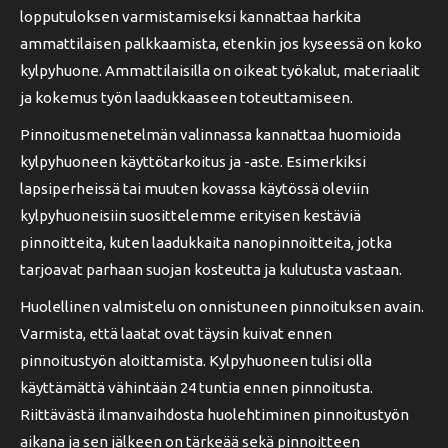
lopputuloksen varmistamiseksi kannattaa harkita
ammattilaisen palkkaamista, etenkin jos kyseessä on koko
kylpyhuone. Ammattilaisilla on oikeat työkalut, materiaalit
ja kokemus työn laadukkaaseen toteuttamiseen.
Pinnoitusmenetelmän valinnassa kannattaa huomioida
kylpyhuoneen käyttötarkoitus ja -aste. Esimerkiksi
lapsiperheissä tai muuten kovassa käytössä oleviin
kylpyhuoneisiin suosittelemme erityisen kestäviä
pinnoitteita, kuten laadukkaita nanopinnoitteita, jotka
tarjoavat parhaan suojan kosteutta ja kulutusta vastaan.
Huolellinen valmistelu on onnistuneen pinnoituksen avain.
Varmista, että laatat ovat täysin kuivat ennen
pinnoitustyön aloittamista. Kylpyhuoneen tulisi olla
käyttämättä vähintään 24 tuntia ennen pinnoitusta.
Riittävästä ilmanvaihdosta huolehtiminen pinnoitustyön
aikana ja sen jälkeen on tärkeää sekä pinnoitteen