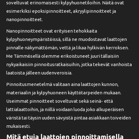
soveltuvat erinomaisesti kylpyhuonetiloihin. Näitä ovat
esimerkiksi epoksipinnoitteet, akryylipinnoitteet ja
nanopinnoitteet.
Nanopinnoitteet ovat erityisen tehokkaita
kylpyhuoneympäristöissä, sillä ne muodostavat laattojen
pinnalle näkymättömän, vettä ja likaa hylkivän kerroksen.
Me Tämmösellä olemme erikoistuneet juuri tällaisiin
nykyaikaisiin pinnoitusratkaisuihin, jotka tekevät vanhoista
laatoista jälleen uudenveroisia.
Pinnoitusmenetelmä valitaan aina laattojen kunnon,
materiaalin ja kylpyhuoneen käyttötarpeiden mukaan.
Useimmat pinnoitteet soveltuvat sekä seinä- että
lattialaattoihin, ja niillä voidaan luoda joko alkuperäisen
väristä tai täysin uuden sävyistä pintaa asiakkaan toiveiden
mukaisesti.
Mitä etuja laattojen pinnoittamisella