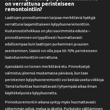
on verrattuna perinteiseen
remontointiin?
Laattojen pinnoittaminen tarjoaa merkittäviä hyötyjä
verrattuna laajamittaiseen kylpyhuoneremonttiin.
Kustannustehokkuus on yksi suurimmista eduista –
pinnoittaminen on tyypillisesti huomattavasti
edullisempaa kuin laattojen purkaminen ja uusien
asentaminen. Säästö voi olla jopa 50-70% perinteiseen
laatoitusremonttiin verrattuna.
Ajansäästö on toinen merkittävä etu. Pinnoitustyö
valmistuu yleensä muutamassa päivässä, kun taas
perinteinen kylpyhuoneremontti voi kestää useita viikkoja.
Tämä tarkoittaa huomattavasti lyhyempää aikaa ilman
käyttökelpoista kylpyhuonetta.
Pinnoitusremontin aikana syntyy myös huomattavasti
vähemmän pölyä, melua ja jätettä. Purkutyön välttäminen