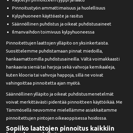
Pinnoitustyön ammattimaisuus ja huolellisuus
Kylpyhuoneen käyttöaste ja rasitus
Säännöllinen puhdistus ja oikeat puhdistusaineet
Ilmanvaihdon toimivuus kylpyhuoneessa
Pinnoitettujen laattojen ylläpito on yksinkertaista.
Suosittelemme puhdistamaan pinnat miedoilla,
hankaamattomilla puhdistusaineilla. Vältä voimakkaasti
hankaavia sieniä tai harjoja sekä vahvoja kemikaaleja,
kuten klooria tai vahvoja happoja, sillä ne voivat
vahingoittaa pinnoitetta ajan myötä.
Säännöllinen ylläpito ja oikeat puhdistusmenetelmät
voivat merkittävästi pidentää pinnoitteen käyttöikää. Me
Tämmösellä neuvomme mielellämme asiakkaitamme
pinnoitettujen pintojen oikeaoppisessa hoidossa.
Sopiiko laattojen pinnoitus kaikkiin