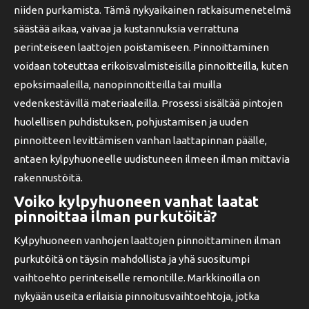
niiden purkamista. Tämä nykyaikainen ratkaisumenetelmä
säästää aikaa, vaivaa ja kustannuksia verrattuna
perinteiseen laattojen poistamiseen. Pinnoittaminen
voidaan toteuttaa erikoisvalmisteisilla pinnoitteilla, kuten
epoksimaaleilla, nanopinnoitteilla tai muilla
vedenkestävillä materiaaleilla. Prosessi sisältää pintojen
huolellisen puhdistuksen, pohjustamisen ja uuden
pinnoitteen levittämisen vanhan laattapinnan päälle,
antaen kylpyhuoneelle uudistuneen ilmeen ilman mittavia
rakennustöitä.
Voiko kylpyhuoneen vanhat laatat
pinnoittaa ilman purkutöitä?
Kylpyhuoneen vanhojen laattojen pinnoittaminen ilman
purkutöitä on täysin mahdollista ja yhä suositumpi
vaihtoehto perinteiselle remontille. Markkinoilla on
nykyään useita erilaisia pinnoitusvaihtoehtoja, jotka