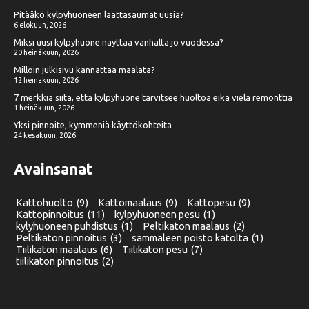
Pitääkö kylpyhuoneen laattasaumat uusia?
6 elokuun, 2026
Miksi uusi kylpyhuone näyttää vanhalta jo vuodessa?
20 heinäkuun, 2026
Milloin julkisivu kannattaa maalata?
12 heinäkuun, 2026
7 merkkiä siitä, että kylpyhuone tarvitsee huoltoa eikä vielä remonttia
1 heinäkuun, 2026
Yksi pinnoite, kymmeniä käyttökohteita
24 kesäkuun, 2026
Avainsanat
Kattohuolto
(9)
Kattomaalaus
(9)
Kattopesu
(9)
Kattopinnoitus
(11)
kylpyhuoneen pesu
(1)
kylyhuoneen puhdistus
(1)
Peltikaton maalaus
(2)
Peltikaton pinnoitus
(3)
sammaleen poisto katolta
(1)
Tiilikaton maalaus
(6)
Tiilikaton pesu
(7)
tiilikaton pinnoitus
(2)