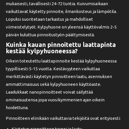
mukaisesti, tavallisesti 24-72 tuntia. Kuivumisaikaan
vaikuttavat käytetty pinnoite, ilmankosteus ja lämpötila.
Lopuksi suoritetaan tarkastus ja mahdolliset
viimeistelytyöt. Kylpyhuone on yleensä käyttövalmis 2-5
päivän kuluttua pinnoitustyön päättymisestä.
Kuinka kauan pinnoitettu laattapinta
kestää kylpyhuoneessa?
Oikein toteutettu laattapinnoite kestää kylpyhuoneessa
tyypillisesti 5-15 vuotta. Kestävyyteen vaikuttaa
merkittävästi käytetyn pinnoitteen laatu, asennuksen
ammattimaisuus sekä kylpyhuoneen käyttöaste.
Laadukkaat nanopinnoitteet voivat säilyttää
ominaisuutensa jopa vuosikymmenien ajan oikein
hoidettuna.
Pinnoitteen elinikään vaikuttavia tekijöitä ovat erityisesti:
Käytetyn pinnoitteen tyyppi ja laatu