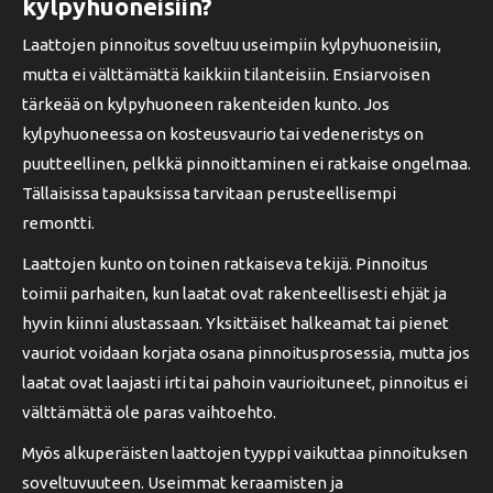
kylpyhuoneisiin?
Laattojen pinnoitus soveltuu useimpiin kylpyhuoneisiin,
mutta ei välttämättä kaikkiin tilanteisiin. Ensiarvoisen
tärkeää on kylpyhuoneen rakenteiden kunto. Jos
kylpyhuoneessa on kosteusvaurio tai vedeneristys on
puutteellinen, pelkkä pinnoittaminen ei ratkaise ongelmaa.
Tällaisissa tapauksissa tarvitaan perusteellisempi
remontti.
Laattojen kunto on toinen ratkaiseva tekijä. Pinnoitus
toimii parhaiten, kun laatat ovat rakenteellisesti ehjät ja
hyvin kiinni alustassaan. Yksittäiset halkeamat tai pienet
vauriot voidaan korjata osana pinnoitusprosessia, mutta jos
laatat ovat laajasti irti tai pahoin vaurioituneet, pinnoitus ei
välttämättä ole paras vaihtoehto.
Myös alkuperäisten laattojen tyyppi vaikuttaa pinnoituksen
soveltuvuuteen. Useimmat keraamisten ja