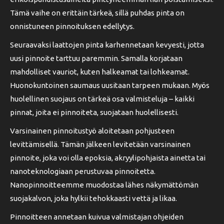
Tämä vaihe on erittäin tärkeä, sillä puhdas pinta on
onnistuneen pinnoituksen edellytys.
Seuraavaksi laattojen pinta karhennetaan kevyesti, jotta
uusi pinnoite tarttuu paremmin. Samalla korjataan
mahdolliset vauriot, kuten halkeamat tai lohkeamat.
Huonokuntoinen saumaus uusitaan tarpeen mukaan. Myös
huolellinen suojaus on tärkeä osa valmisteluja – kaikki
pinnat, joita ei pinnoiteta, suojataan huolellisesti.
Varsinainen pinnoitustyö aloitetaan pohjusteen
levittämisellä. Tämän jälkeen levitetään varsinainen
pinnoite, joka voi olla epoksia, akryylipohjaista ainetta tai
nanoteknologiaan perustuvaa pinnoitetta.
Nanopinnoitteemme muodostaa lähes näkymättömän
suojakalvon, joka hylkii tehokkaasti vettä ja likaa.
Pinnoitteen annetaan kuivua valmistajan ohjeiden