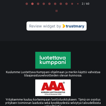
2 / 60
Review widget
by
trustmary
Kuulumme Luotettava Kumppani ohjelmaan ja merkin käyttö vahvistaa
tilaajavastuuvelvoitteiden olevan kunnossa.
Yrityksemme kuuluu korkeimpaan luottoluokitukseen. Tämä on osoitus
yrityksen toiminnan laadusta sekä kyvykkyydestä selviytyä taloudellisista