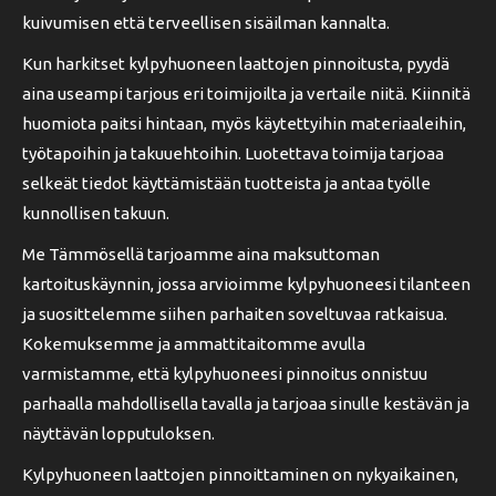
kuivumisen että terveellisen sisäilman kannalta.
Kun harkitset kylpyhuoneen laattojen pinnoitusta, pyydä
aina useampi tarjous eri toimijoilta ja vertaile niitä. Kiinnitä
huomiota paitsi hintaan, myös käytettyihin materiaaleihin,
työtapoihin ja takuuehtoihin. Luotettava toimija tarjoaa
selkeät tiedot käyttämistään tuotteista ja antaa työlle
kunnollisen takuun.
Me Tämmösellä tarjoamme aina maksuttoman
kartoituskäynnin, jossa arvioimme kylpyhuoneesi tilanteen
ja suosittelemme siihen parhaiten soveltuvaa ratkaisua.
Kokemuksemme ja ammattitaitomme avulla
varmistamme, että kylpyhuoneesi pinnoitus onnistuu
parhaalla mahdollisella tavalla ja tarjoaa sinulle kestävän ja
näyttävän lopputuloksen.
Kylpyhuoneen laattojen pinnoittaminen on nykyaikainen,