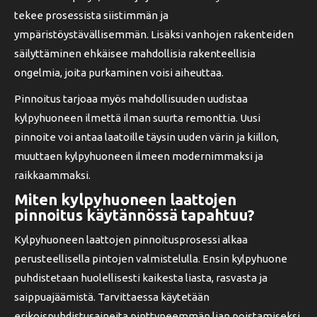
tekee prosessista siistimmän ja
ympäristöystävällisemmän. Lisäksi vanhojen rakenteiden
säilyttäminen ehkäisee mahdollisia rakenteellisia
ongelmia, joita purkaminen voisi aiheuttaa.
Pinnoitus tarjoaa myös mahdollisuuden uudistaa
kylpyhuoneen ilmettä ilman suurta remonttia. Uusi
pinnoite voi antaa laatoille täysin uuden värin ja kiillon,
muuttaen kylpyhuoneen ilmeen modernimmaksi ja
raikkaammaksi.
Miten kylpyhuoneen laattojen
pinnoitus käytännössä tapahtuu?
Kylpyhuoneen laattojen pinnoitusprosessi alkaa
perusteellisella pintojen valmistelulla. Ensin kylpyhuone
puhdistetaan huolellisesti kaikesta liasta, rasvasta ja
saippuajäämistä. Tarvittaessa käytetään
erikoispuhdistusaineita pinttyneemmän lian poistamiseksi.