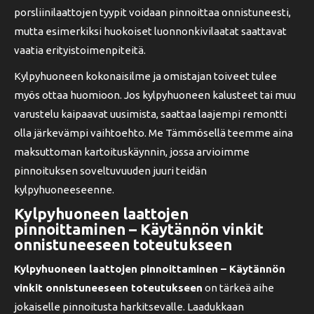
porsliinilaattojen tyypit voidaan pinnoittaa onnistuneesti,
mutta esimerkiksi huokoiset luonnonkivilaatat saattavat
vaatia erityistoimenpiteitä.
Kylpyhuoneen kokonaisilme ja omistajan toiveet tulee
myös ottaa huomioon. Jos kylpyhuoneen kalusteet tai muu
varustelu kaipaavat uusimista, saattaa laajempi remontti
olla järkevämpi vaihtoehto. Me Tämmösellä teemme aina
maksuttoman kartoituskäynnin, jossa arvioimme
pinnoituksen soveltuvuuden juuri teidän
kylpyhuoneeseenne.
Kylpyhuoneen laattojen
pinnoittaminen – Käytännön vinkit
onnistuneeseen toteutukseen
Kylpyhuoneen laattojen pinnoittaminen – Käytännön
vinkit onnistuneeseen toteutukseen
on tärkeä aihe
jokaiselle pinnoitusta harkitsevalle. Laadukkaan