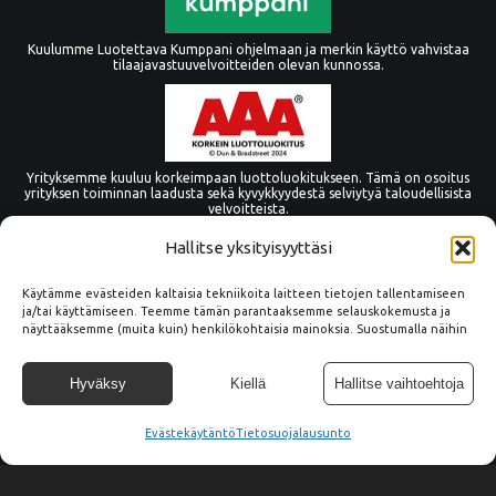
Kuulumme Luotettava Kumppani ohjelmaan ja merkin käyttö vahvistaa
tilaajavastuuvelvoitteiden olevan kunnossa.
Yrityksemme kuuluu korkeimpaan luottoluokitukseen. Tämä on osoitus
yrityksen toiminnan laadusta sekä kyvykkyydestä selviytyä taloudellisista
velvoitteista.
Hallitse yksityisyyttäsi
Käytämme evästeiden kaltaisia tekniikoita laitteen tietojen tallentamiseen
ja/tai käyttämiseen. Teemme tämän parantaaksemme selauskokemusta ja
näyttääksemme (muita kuin) henkilökohtaisia mainoksia. Suostumalla näihin
tekniikoihin voimme käsitellä tällä sivustolla tietoja, kuten
selauskäyttäytymistä tai yksilöllisiä tunnuksia. Suostumuksen epääminen tai
peruuttaminen voi vaikuttaa haitallisesti tiettyihin ominaisuuksiin ja
Hyväksy
Kiellä
Hallitse vaihtoehtoja
toimintoihin.
Evästekäytäntö
© Copyright Tämmöne Oy
Tietosuojalausunto
Tietosuoja
045 2666 753
info@tammone.fi
Vaittintie 15, 33960