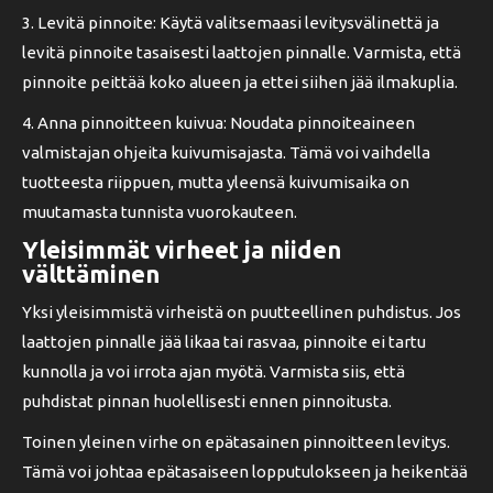
3. Levitä pinnoite: Käytä valitsemaasi levitysvälinettä ja
levitä pinnoite tasaisesti laattojen pinnalle. Varmista, että
pinnoite peittää koko alueen ja ettei siihen jää ilmakuplia.
4. Anna pinnoitteen kuivua: Noudata pinnoiteaineen
valmistajan ohjeita kuivumisajasta. Tämä voi vaihdella
tuotteesta riippuen, mutta yleensä kuivumisaika on
muutamasta tunnista vuorokauteen.
Yleisimmät virheet ja niiden
välttäminen
Yksi yleisimmistä virheistä on puutteellinen puhdistus. Jos
laattojen pinnalle jää likaa tai rasvaa, pinnoite ei tartu
kunnolla ja voi irrota ajan myötä. Varmista siis, että
puhdistat pinnan huolellisesti ennen pinnoitusta.
Toinen yleinen virhe on epätasainen pinnoitteen levitys.
Tämä voi johtaa epätasaiseen lopputulokseen ja heikentää