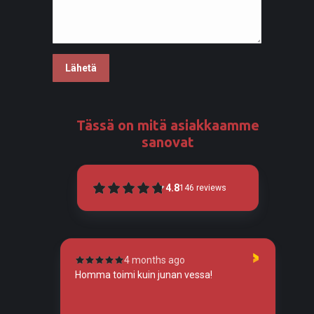
Tässä on mitä asiakkaamme
sanovat
4.8
146
reviews
4 months ago
tunut
Homma toimi kuin junan vessa!
To
so
tos