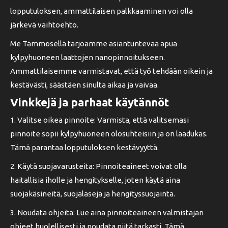
lopputuloksen, ammattilaisen palkkaaminen voi olla
järkevä vaihtoehto.
Me Tämmösellä tarjoamme asiantuntevaa apua
kylpyhuoneen laattojen nanopinnoitukseen.
Ammattilaisemme varmistavat, että työ tehdään oikein ja
kestävästi, säästäen sinulta aikaa ja vaivaa.
Vinkkejä ja parhaat käytännöt
1. Valitse oikea pinnoite: Varmista, että valitsemasi
pinnoite sopii kylpyhuoneen olosuhteisiin ja on laadukas.
Tämä parantaa lopputuloksen kestävyyttä.
2. Käytä suojavarusteita: Pinnoiteaineet voivat olla
haitallisia iholle ja hengitykselle, joten käytä aina
suojakäsineitä, suojalaseja ja hengityssuojainta.
3. Noudata ohjeita: Lue aina pinnoiteaineen valmistajan
ohjeet huolellisesti ja noudata niitä tarkasti. Tämä