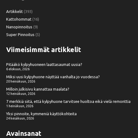
Artikkelit
(393)
Kattohommat
(16)
Nanopinnoitus
(9)
Super Pinnoitus
(5)
Viimeisimmät artikkelit
Pitääkö kylpyhuoneen laattasaumat uusia?
6 elokuun, 2026
Miksi uusi kylpyhuone näyttää vanhalta jo vuodessa?
20 heinäkuun, 2026
Milloin julkisivu kannattaa maalata?
12 heinäkuun, 2026
7 merkkiä siitä, että kylpyhuone tarvitsee huoltoa eikä vielä remonttia
1 heinäkuun, 2026
Yksi pinnoite, kymmeniä käyttökohteita
24 kesäkuun, 2026
Avainsanat