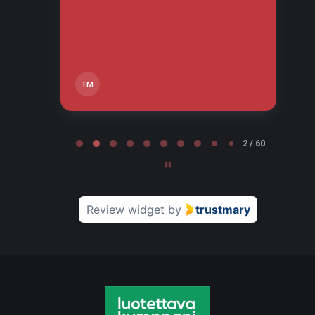
tä,
TM
Page 2 of 60
2 / 60
Review widget
by
trustmary