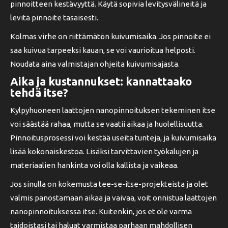
pinnoitteen kestävyyttä. Käytä sopivia levitysvälineitä ja
levitä pinnoite tasaisesti.
Kolmas virhe on riittämätön kuivumisaika. Jos pinnoite ei
saa kuivua tarpeeksi kauan, se voi vaurioitua helposti.
Noudata aina valmistajan ohjeita kuivumisajasta.
Aika ja kustannukset: kannattaako
tehdä itse?
Kylpyhuoneen laattojen nanopinnoituksen tekeminen itse
voi säästää rahaa, mutta se vaatii aikaa ja huolellisuutta.
Pinnoitusprosessi voi kestää useita tunteja, ja kuivumisaika
lisää kokonaiskestoa. Lisäksi tarvittavien työkalujen ja
materiaalien hankinta voi olla kallista ja vaikeaa.
Jos sinulla on kokemusta tee-se-itse-projekteista ja olet
valmis panostamaan aikaa ja vaivaa, voit onnistua laattojen
nanopinnoituksessa itse. Kuitenkin, jos et ole varma
taidoistasi tai haluat varmistaa parhaan mahdollisen