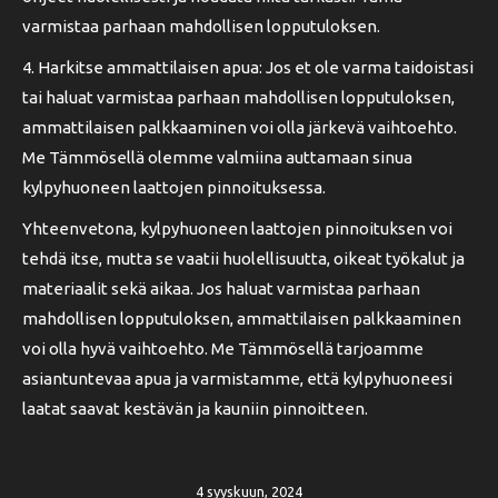
varmistaa parhaan mahdollisen lopputuloksen.
4. Harkitse ammattilaisen apua: Jos et ole varma taidoistasi
tai haluat varmistaa parhaan mahdollisen lopputuloksen,
ammattilaisen palkkaaminen voi olla järkevä vaihtoehto.
Me Tämmösellä olemme valmiina auttamaan sinua
kylpyhuoneen laattojen pinnoituksessa.
Yhteenvetona, kylpyhuoneen laattojen pinnoituksen voi
tehdä itse, mutta se vaatii huolellisuutta, oikeat työkalut ja
materiaalit sekä aikaa. Jos haluat varmistaa parhaan
mahdollisen lopputuloksen, ammattilaisen palkkaaminen
voi olla hyvä vaihtoehto. Me Tämmösellä tarjoamme
asiantuntevaa apua ja varmistamme, että kylpyhuoneesi
laatat saavat kestävän ja kauniin pinnoitteen.
4 syyskuun, 2024