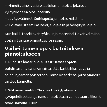
– Pinnoiteaine: Valitse laadukas pinnoite, joka sopii
kylpyhuoneen olosuhteisiin.
– Levitysvälineet: Suihkupullo ja mokrokuituliina
– Suojavarusteet: Käsineet, suojalasit ja hengityssuojain.
Kun kaikki tarvittavat työkalut ja materiaalit ovat valmiina,
voit siirtyä itse pinnoitusprosessiin.
Vaiheittainen opas laatoituksen
pinnoitukseen
1. Puhdista laatat huolellisesti: Käytä sopivia
puhdistusaineita ja varmista, että kaikki lika, rasva ja
saippuajäämät poistetaan. Tämä on tärkeää, jotta pinnoite
tarttuu kunnolla.
2. Silikonien vaihto. Yleensä kun kylpyhuone
syväpuhdistetaan ja nanopinnoitetaan vaihdetaan silikonit
myös samalla uusiin.