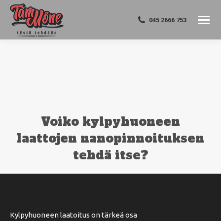
045 2666 753
Voiko kylpyhuoneen
laattojen nanopinnoituksen
tehdä itse?
You are here:
Kylpyhuoneen laatoitus on tärkeä osa