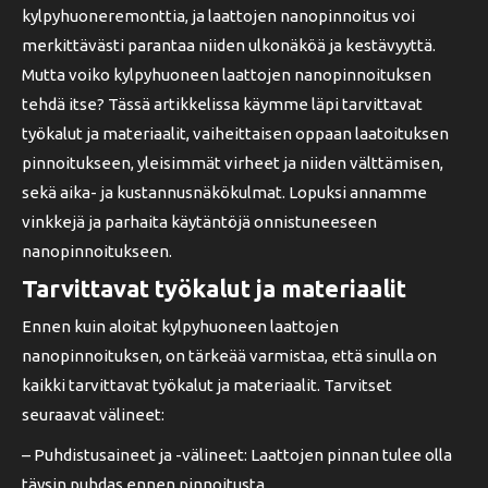
kylpyhuoneremonttia, ja laattojen nanopinnoitus voi
merkittävästi parantaa niiden ulkonäköä ja kestävyyttä.
Mutta voiko kylpyhuoneen laattojen nanopinnoituksen
tehdä itse? Tässä artikkelissa käymme läpi tarvittavat
työkalut ja materiaalit, vaiheittaisen oppaan laatoituksen
pinnoitukseen, yleisimmät virheet ja niiden välttämisen,
sekä aika- ja kustannusnäkökulmat. Lopuksi annamme
vinkkejä ja parhaita käytäntöjä onnistuneeseen
nanopinnoitukseen.
Tarvittavat työkalut ja materiaalit
Ennen kuin aloitat kylpyhuoneen laattojen
nanopinnoituksen, on tärkeää varmistaa, että sinulla on
kaikki tarvittavat työkalut ja materiaalit. Tarvitset
seuraavat välineet:
– Puhdistusaineet ja -välineet: Laattojen pinnan tulee olla
täysin puhdas ennen pinnoitusta.