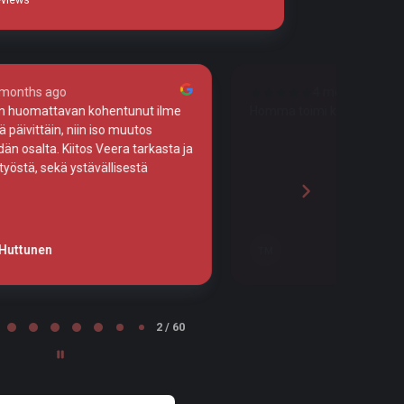
 months ago
4 months ago
kuin junan vessa!
Tosi huolellista työtä!
Leena Nurminen
LN
Tampere
2 / 60