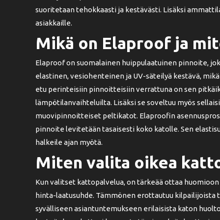
suoritetaan tehokkaasti ja kestävästi. Lisäksi ammattil
asiakkaille.
Mikä on Elaproof ja mit
Elaproof on suomalainen huippulaatuinen pinnoite, jok
elastinen, vesiohenteinen ja UV-säteilyä kestävä, mik
etu perinteisiin pinnoitteisiin verrattuna on sen pitkäi
lämpötilanvaihteluilta. Lisäksi se soveltuu myös sellaisi
muovipinnoitteiset peltikatot. Elaproofin asennusprose
pinnoite levitetään tasaisesti koko katolle. Sen elastis
halkeile ajan myötä.
Miten valita oikea katt
Kun valitset kattopalvelua, on tärkeää ottaa huomioon 
hinta-laatusuhde. Tämmönen erottautuu kilpailijoista ta
syvälliseen asiantuntemukseen erilaisista katon huol