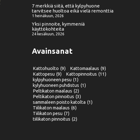
7 merkkiä siitä, että kylpyhuone
tarvitsee huoltoa eikä vielä remonttia
1 heinäkuun, 2026
Yksi pinnoite, kymmeniä
käyttökohteita
24 kesäkuun, 2026
Avainsanat
Kattohuolto
(9)
Kattomaalaus
(9)
Kattopesu
(9)
Kattopinnoitus
(11)
kylpyhuoneen pesu
(1)
kylyhuoneen puhdistus
(1)
Peltikaton maalaus
(2)
Peltikaton pinnoitus
(3)
sammaleen poisto katolta
(1)
Tiilikaton maalaus
(6)
Tiilikaton pesu
(7)
tiilikaton pinnoitus
(2)