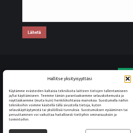
Hallitse yksityisyyttäsi
Käytämme evästeiden kaltaisia tekniikoita laitteen tietojen tallentamiseen
Kuulumme Luotettava Kumppani
ja/tai käyttämiseen. Teemme tämän parantaaksemme selauskokemusta ja
tilaajavastuuvelv
näyttääksemme (muita kuin) henkilökohtaisia mainoksia. Suostumalla näihin
tekniikoihin voimme käsitellä tällä sivustolla tietoja, kuten
selauskäyttäytymistä tai yksilöllisiä tunnuksia. Suostumuksen epääminen tai
peruuttaminen voi vaikuttaa haitallisesti tiettyihin ominaisuuksiin ja
toimintoihin.