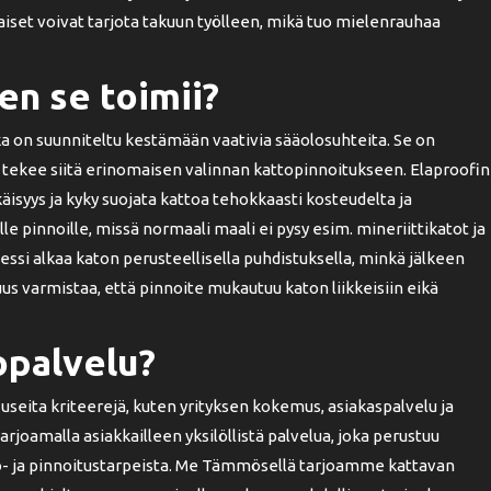
aiset voivat tarjota takuun työlleen, mikä tuo mielenrauhaa
en se toimii?
a on suunniteltu kestämään vaativia sääolosuhteita. Se on
ä tekee siitä erinomaisen valinnan kattopinnoitukseen. Elaproofin
käisyys ja kyky suojata kattoa tehokkaasti kosteudelta ja
lle pinnoille, missä normaali maali ei pysy esim. mineriittikatot ja
ssi alkaa katon perusteellisella puhdistuksella, minkä jälkeen
uus varmistaa, että pinnoite mukautuu katon liikkeisiin eikä
opalvelu?
useita kriteerejä, kuten yrityksen kokemus, asiakaspalvelu ja
rjoamalla asiakkailleen yksilöllistä palvelua, joka perustuu
to- ja pinnoitustarpeista. Me Tämmösellä tarjoamme kattavan