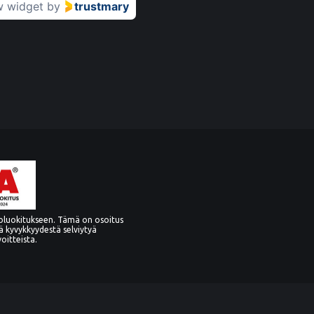
w widget
by
trustmary
oluokitukseen. Tämä on osoitus
ä kyvykkyydestä selviytyä
voitteista.