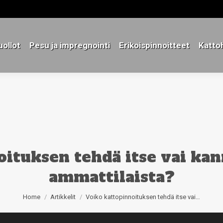
ollot
Pesu ja impregnointi
Erikoispinnoitteet
Katto
ollot
Pesu ja impregnointi
Erikoispinnoitteet
Katto
ituksen tehdä itse vai ka
ammattilaista?
You are here:
Home
Artikkelit
Voiko kattopinnoituksen tehdä itse vai…