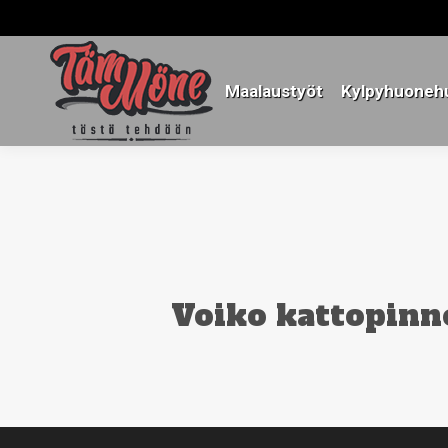
Maalaustyöt
Kylpyhuonehu
Maalaustyöt
Kylpyhuonehu
Voiko kattopinno