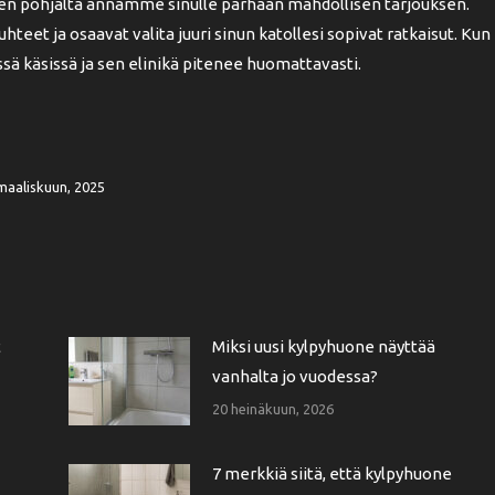
a sen pohjalta annamme sinulle parhaan mahdollisen tarjouksen.
et ja osaavat valita juuri sinun katollesi sopivat ratkaisut. Kun
issä käsissä ja sen elinikä pitenee huomattavasti.
maaliskuun, 2025
t
Miksi uusi kylpyhuone näyttää
vanhalta jo vuodessa?
20 heinäkuun, 2026
7 merkkiä siitä, että kylpyhuone