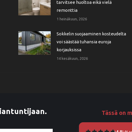
tarvitsee huoltoa eikä vielä
remonttia
1 heinäkuun, 2026
Sokkelin suojaaminen kosteudelta
voi säästää tuhansia euroja
korjauksissa
14 kesäkuun, 2026
iantuntijaan.
Tässä on m
4.8
146
r