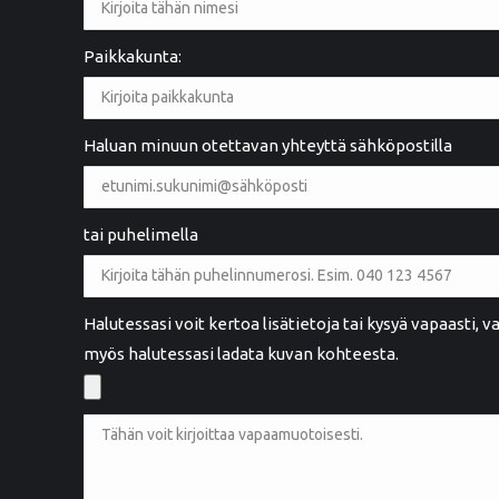
Paikkakunta:
2 years ago
Ystävällinen palvelu. Hyvä työnlaatu
Haluan minuun otettavan yhteyttä sähköpostilla
tai puhelimella
Maarit Henttula
MH
Rauma
Halutessasi voit kertoa lisätietoja tai kysyä vapaasti,
myös halutessasi ladata kuvan kohteesta.