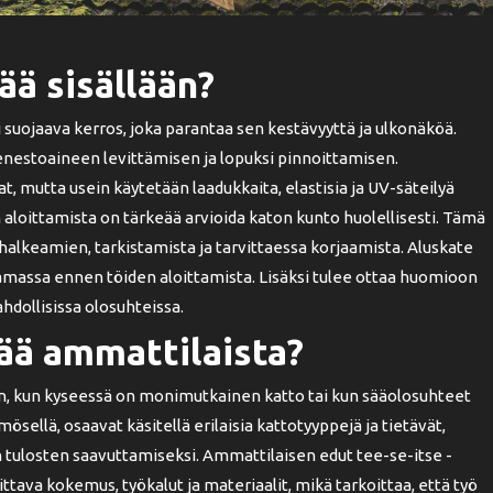
ää sisällään?
 suojaava kerros, joka parantaa sen kestävyyttä ja ulkonäköä.
enestoaineen levittämisen ja lopuksi pinnoittamisen.
, mutta usein käytetään laadukkaita, elastisia ja UV-säteilyä
 aloittamista on tärkeää arvioida katon kunto huolellisesti. Tämä
halkeamien, tarkistamista ja tarvittaessa korjaamista. Aluskate
amassa ennen töiden aloittamista. Lisäksi tulee ottaa huomioon
hdollisissa olosuhteissa.
ää ammattilaista?
oin, kun kyseessä on monimutkainen katto tai kun sääolosuhteet
sellä, osaavat käsitellä erilaisia kattotyyppejä ja tietävät,
 tulosten saavuttamiseksi. Ammattilaisen edut tee-se-itse -
ttava kokemus, työkalut ja materiaalit, mikä tarkoittaa, että työ