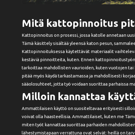
Mitä kattopinnoitus pit
Kattopinnoitus on prosessi, jossa katolle annetaan uusi
Tämä käsittely sisältää yleensä katon pesun, sammale
Kattopinnoituksessa käytettävät materiaalit vaihtelevat
kestäviä pinnoitteita, kuten. Ennen kattopinnoitustyön
tarkoittaa mahdollisten vaurioiden, kuten vuotojen tai 
pitää myös käydä tarkastamassa ja mahdollisesti korja
sääolosuhteet, jotta työ voidaan suorittaa parhaissa ma
Milloin kannattaa käytt
Ammattilaisen käyttö on suositeltavaa erityisesti sill
voivat olla haasteellisia. Ammattilaiset, kuten me Tämmö
miten työt kannattaa suorittaa parhaiden mahdollisten
lähestymistapaan verrattuna ovat selvät: heillä on tarvi