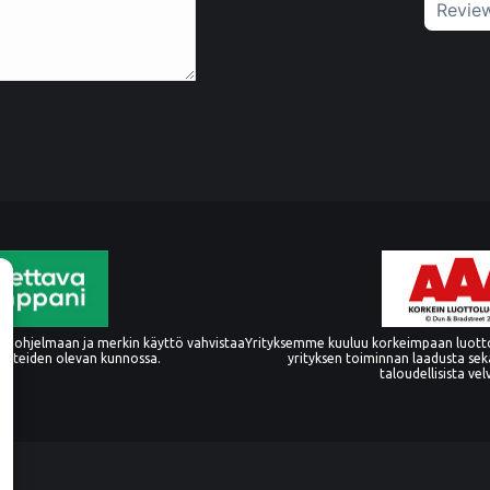
Revie
 ohjelmaan ja merkin käyttö vahvistaa
Yrityksemme kuuluu korkeimpaan luott
oitteiden olevan kunnossa.
yrityksen toiminnan laadusta sek
taloudellisista vel