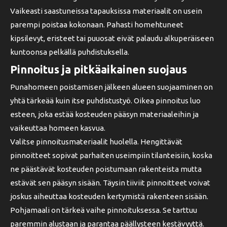
Vaikeasti saastuneissa tapauksissa materiaalit on usein
parempi poistaa kokonaan. Pahasti homehtuneet
kipsilevyt, eristeet tai puuosat eivät palaudu alkuperäiseen
kuntoonsa pelkällä puhdistuksella.
Pinnoitus ja pitkäaikainen suojaus
Punahomeen poistamisen jälkeen alueen suojaaminen on
yhtä tärkeää kuin itse puhdistustyö. Oikea pinnoitus luo
esteen, joka estää kosteuden pääsyn materiaaleihin ja
vaikeuttaa homeen kasvua.
Valitse pinnoitusmateriaalit huolella. Hengittävät
pinnoitteet sopivat parhaiten useimpiin tilanteisiin, koska
ne päästävät kosteuden poistumaan rakenteista mutta
estävät sen pääsyn sisään. Täysin tiiviit pinnoitteet voivat
joskus aiheuttaa kosteuden kertymistä rakenteen sisään.
Pohjamaali on tärkeä vaihe pinnoituksessa. Se tarttuu
paremmin alustaan ja parantaa päällysteen kestävyyttä.