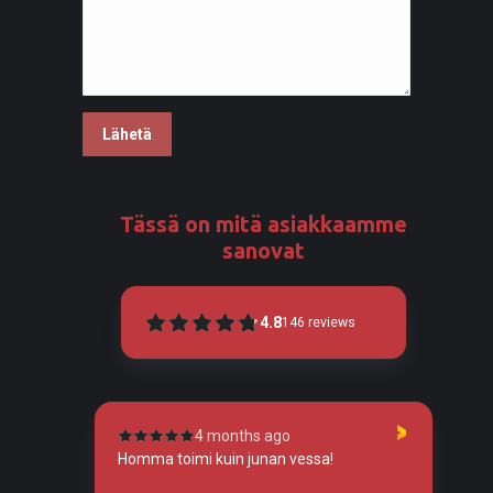
Tässä on mitä asiakkaamme
sanovat
4.8
146
reviews
4 months ago
tunut
Homma toimi kuin junan vessa!
To
so