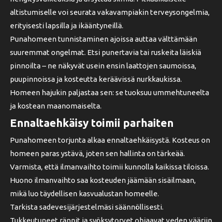
altistumiselle voi seurata vakavampiakin terveysongelmia,
erityisesti lapsilla ja ikääntyneillä.
Punahomeen tunnistaminen ajoissa auttaa välttämään
suuremmat ongelmat. Etsi punertavia tai ruskeita läiskiä
pinnoilta – ne näkyvät usein ensin laattojen saumoissa,
puupinnoissa ja kosteutta keräävissä nurkkaukissa.
Homeen hajukin paljastaa sen: se tuoksuu ummehtuneelta
ja kostean maanomaiselta.
Ennaltaehkäisy toimii parhaiten
Punahomeen torjunta alkaa ennaltaehkäisystä. Kosteus on
homeen paras ystävä, joten sen hallinta on tärkeää.
Varmista, että ilmanvaihto toimii kunnolla kaikissa tiloissa.
Huono ilmanvaihto saa kosteuden jäämään sisäilmaan,
mikä luo täydellisen kasvualustan homeelle.
Tarkista sadevesijärjestelmäsi säännöllisesti.
Tukkeutuneet rännit ja syöksytorvet ohjaavat veden vääriin