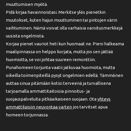
muuttumisen myötä.
Pidä kirjaa havainnoistasi. Merkitse ylös pienetkin
muutokset, kuten hajun muuttuminen tai pintojen värin
vaihtuminen. Nämä voivat olla varhaisia varoitusmerkkejä
uusista ongelmista.
Korjaa pienet vauriot heti kun huomaat ne. Pieni halkeama
maalipinnassa on helppo korjata, mutta jos sen jättää
huomiotta, se voi johtaa suureen remonttiin.
Punahomeen torjunta vaatii jatkuvaa huomiota, mutta
oikeilla toimenpiteillä pysyt ongelmien edellä. Tämmönen
auttaa sinua pitämään kotisi terveenä ja turvallisena
tarjoamalla ammattitaitoisia pinnoitus- ja
suojauspalveluita pitkäaikaiseen suojaan. Ota
yhteys
ammattilaisiin neuvontaa varten
jos tarvitset apua
homeen torjunnassa.