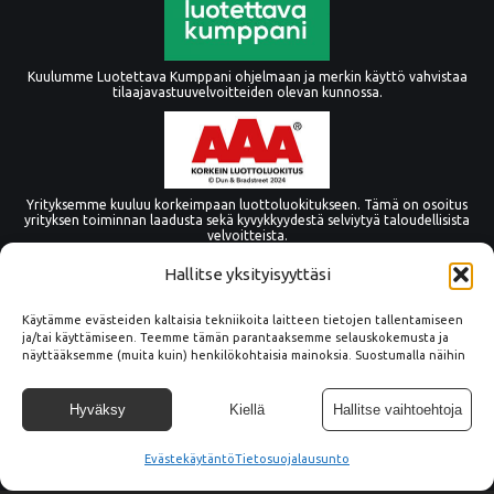
Kuulumme Luotettava Kumppani ohjelmaan ja merkin käyttö vahvistaa
tilaajavastuuvelvoitteiden olevan kunnossa.
Yrityksemme kuuluu korkeimpaan luottoluokitukseen. Tämä on osoitus
yrityksen toiminnan laadusta sekä kyvykkyydestä selviytyä taloudellisista
velvoitteista.
Hallitse yksityisyyttäsi
Käytämme evästeiden kaltaisia tekniikoita laitteen tietojen tallentamiseen
ja/tai käyttämiseen. Teemme tämän parantaaksemme selauskokemusta ja
näyttääksemme (muita kuin) henkilökohtaisia mainoksia. Suostumalla näihin
tekniikoihin voimme käsitellä tällä sivustolla tietoja, kuten
selauskäyttäytymistä tai yksilöllisiä tunnuksia. Suostumuksen epääminen tai
peruuttaminen voi vaikuttaa haitallisesti tiettyihin ominaisuuksiin ja
Hyväksy
Kiellä
Hallitse vaihtoehtoja
toimintoihin.
Evästekäytäntö
© Copyright Tämmöne Oy
Tietosuojalausunto
Tietosuoja