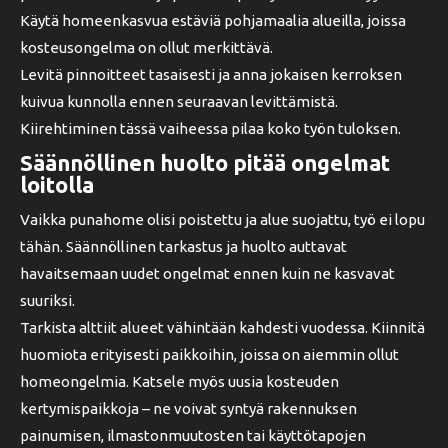
Käytä homeenkasvua estäviä pohjamaalia alueilla, joissa
kosteusongelma on ollut merkittävä.
Levitä pinnoitteet tasaisesti ja anna jokaisen kerroksen
kuivua kunnolla ennen seuraavan levittämistä.
Kiirehtiminen tässä vaiheessa pilaa koko työn tuloksen.
Säännöllinen huolto pitää ongelmat
loitolla
Vaikka punahome olisi poistettu ja alue suojattu, työ ei lopu
tähän. Säännöllinen tarkastus ja huolto auttavat
havaitsemaan uudet ongelmat ennen kuin ne kasvavat
suuriksi.
Tarkista alttiit alueet vähintään kahdesti vuodessa. Kiinnitä
huomiota erityisesti paikkoihin, joissa on aiemmin ollut
homeongelmia. Katsele myös uusia kosteuden
kertymispaikkoja – ne voivat syntyä rakennuksen
painumisen, ilmastonmuutosten tai käyttötapojen