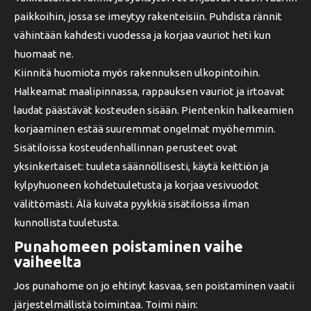
paikkoihin, jossa se imeytyy rakenteisiin. Puhdista rännit
vähintään kahdesti vuodessa ja korjaa vauriot heti kun
huomaat ne.
Kiinnitä huomiota myös rakennuksen ulkopintoihin.
Halkeamat maalipinnassa, rappauksen vauriot ja irtoavat
laudat päästävät kosteuden sisään. Pientenkin halkeamien
korjaaminen estää suuremmat ongelmat myöhemmin.
Sisätiloissa kosteudenhallinnan perusteet ovat
yksinkertaiset: tuuleta säännöllisesti, käytä keittiön ja
kylpyhuoneen kohdetuuletusta ja korjaa vesivuodot
välittömästi. Älä kuivata pyykkiä sisätiloissa ilman
kunnollista tuuletusta.
Punahomeen poistaminen vaihe
vaiheelta
Jos punahome on jo ehtinyt kasvaa, sen poistaminen vaatii
järjestelmällistä toimintaa. Toimi näin: