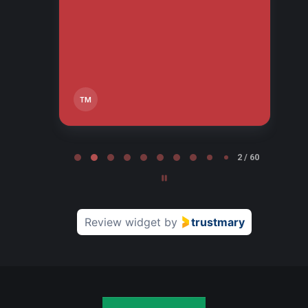
tos
tä,
TM
Page 2 of 60
2 / 60
Review widget
by
trustmary