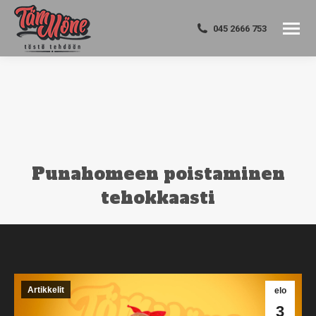
045 2666 753
Punahomeen poistaminen
tehokkaasti
You are here:
Artikkelit
elo
3