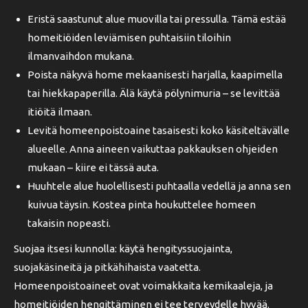
Eristä saastunut alue muovilla tai pressulla. Tämä estää
homeitiöiden leviämisen puhtaisiin tiloihin
ilmanvaihdon mukana.
Poista näkyvä home mekaanisesti harjalla, kaapimella
tai hiekkapaperilla. Älä käytä pölynimuria – se levittää
itiöitä ilmaan.
Levitä homeenpoistoaine tasaisesti koko käsiteltävälle
alueelle. Anna aineen vaikuttaa pakkauksen ohjeiden
mukaan – kiire ei tässä auta.
Huuhtele alue huolellisesti puhtaalla vedellä ja anna sen
kuivua täysin. Kostea pinta houkuttelee homeen
takaisin nopeasti.
Suojaa itsesi kunnolla: käytä hengityssuojainta,
suojakäsineitä ja pitkähihaista vaatetta.
Homeenpoistoaineet ovat voimakkaita kemikaaleja, ja
homeitiöiden hengittäminen ei tee terveydelle hyvää.