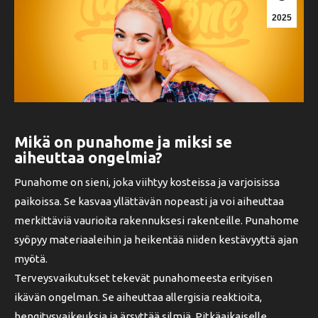
2025
Mikä on punahome ja miksi se
aiheuttaa ongelmia?
Punahome on sieni, joka viihtyy kosteissa ja varjoisissa
paikoissa. Se kasvaa yllättävän nopeasti ja voi aiheuttaa
merkittäviä vaurioita rakennuksesi rakenteille. Punahome
syöpyy materiaaleihin ja heikentää niiden kestävyyttä ajan
myötä.
Terveysvaikutukset tekevät punahomeesta erityisen
ikävän ongelman. Se aiheuttaa allergisia reaktioita,
hengitysvaikeuksia ja ärsyttää silmiä. Pitkäaikaiselle