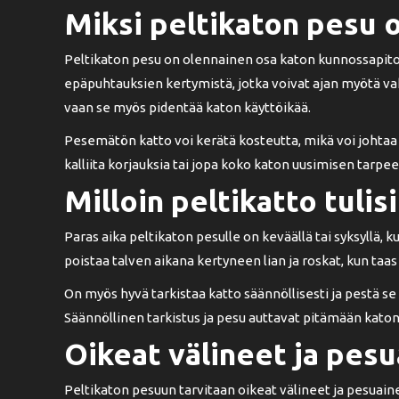
Miksi peltikaton pesu 
Peltikaton pesu on olennainen osa katon kunnossapito
epäpuhtauksien kertymistä, jotka voivat ajan myötä va
vaan se myös pidentää katon käyttöikää.
Pesemätön katto voi kerätä kosteutta, mikä voi johtaa 
kalliita korjauksia tai jopa koko katon uusimisen tarpe
Milloin peltikatto tulis
Paras aika peltikaton pesulle on keväällä tai syksyllä, 
poistaa talven aikana kertyneen lian ja roskat, kun taas
On myös hyvä tarkistaa katto säännöllisesti ja pestä se
Säännöllinen tarkistus ja pesu auttavat pitämään kato
Oikeat välineet ja pes
Peltikaton pesuun tarvitaan oikeat välineet ja pesuain