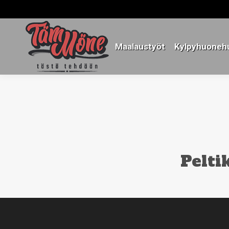
Maalaustyöt
Kylpyhuonehu
Maalaustyöt
Kylpyhuonehu
Pelti