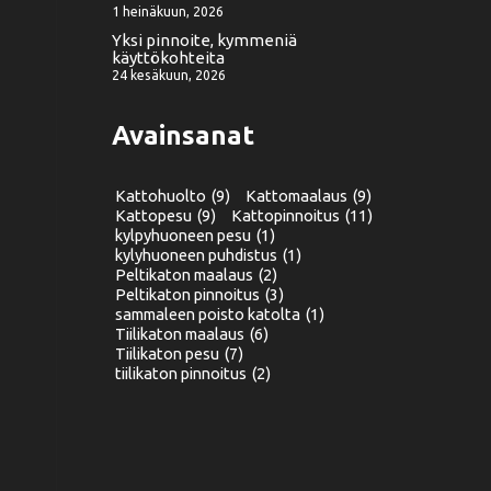
1 heinäkuun, 2026
Yksi pinnoite, kymmeniä
käyttökohteita
24 kesäkuun, 2026
Avainsanat
Kattohuolto
(9)
Kattomaalaus
(9)
Kattopesu
(9)
Kattopinnoitus
(11)
kylpyhuoneen pesu
(1)
kylyhuoneen puhdistus
(1)
Peltikaton maalaus
(2)
Peltikaton pinnoitus
(3)
sammaleen poisto katolta
(1)
Tiilikaton maalaus
(6)
Tiilikaton pesu
(7)
tiilikaton pinnoitus
(2)