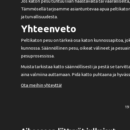
Jos katon pesu tuntuu liian haastavalta tai vaarallisel
Tämmösellä tarjoamme asiantuntevaa apua peltikaton pe
ja turvallisuudesta.
Yhteenveto
Peltikaton pesu on tärkeä osa katon kunnossapitoa, j
kunnossa. Säännöllinen pesu, oikeat välineet ja pesua
pesuprosessissa.
Muista tarkistaa katto säännöllisesti ja pestä se tarv
aina valmiina auttamaan. Pidä katto puhtaana ja hyväss
Ota meihin yhteyttä!
19 