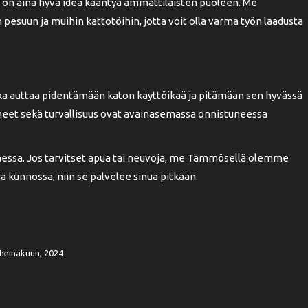
ta, on aina hyvä idea kääntyä ammattilaisten puoleen. Me
suun ja muihin kattotöihin, jotta voit olla varma työn laadusta
oka auttaa pidentämään katon käyttöikää ja pitämään sen hyvässä
ineet sekä turvallisuus ovat avainasemassa onnistuneessa
ittaessa. Jos tarvitset apua tai neuvoja, me Tämmösellä olemme
ä kunnossa, niin se palvelee sinua pitkään.
heinäkuun, 2024