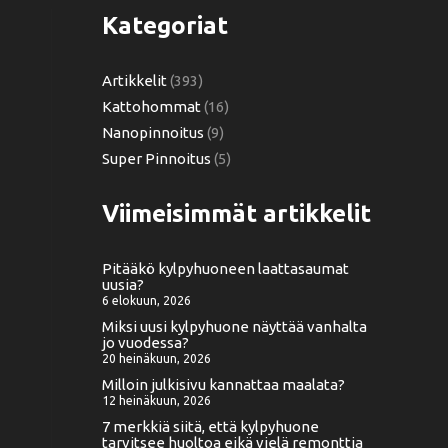
Kategoriat
Artikkelit
(393)
Kattohommat
(16)
Nanopinnoitus
(9)
Super Pinnoitus
(5)
Viimeisimmät artikkelit
Pitääkö kylpyhuoneen laattasaumat
uusia?
6 elokuun, 2026
Miksi uusi kylpyhuone näyttää vanhalta
jo vuodessa?
20 heinäkuun, 2026
Milloin julkisivu kannattaa maalata?
12 heinäkuun, 2026
7 merkkiä siitä, että kylpyhuone
tarvitsee huoltoa eikä vielä remonttia