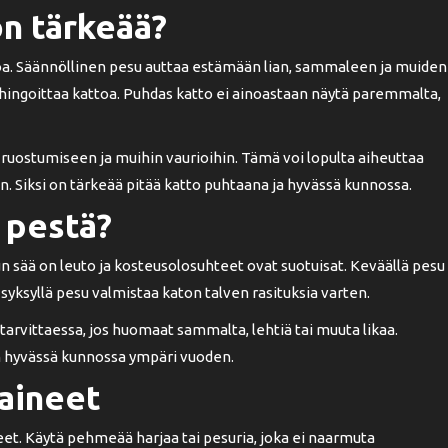
on tärkeää?
a. Säännöllinen pesu auttaa estämään lian, sammaleen ja muiden
hingoittaa kattoa. Puhdas katto ei ainoastaan näytä paremmalta,
ruostumiseen ja muihin vaurioihin. Tämä voi lopulta aiheuttaa
en. Siksi on tärkeää pitää katto puhtaana ja hyvässä kunnossa.
i pestä?
kun sää on leuto ja kosteusolosuhteet ovat suotuisat. Keväällä pesu
 syksyllä pesu valmistaa katon talven rasituksia varten.
 tarvittaessa, jos huomaat sammalta, lehtiä tai muuta likaa.
n hyvässä kunnossa ympäri vuoden.
uaineet
eet. Käytä pehmeää harjaa tai pesuria, joka ei naarmuta