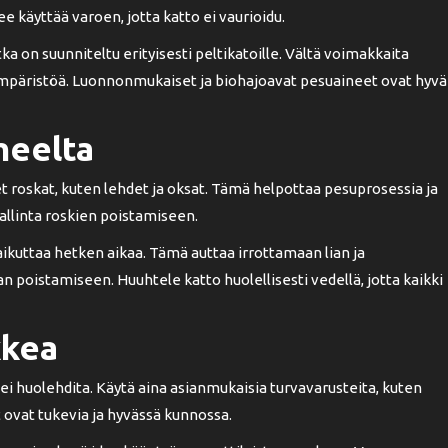
ee käyttää varoen, jotta katto ei vaurioidu.
a on suunniteltu erityisesti peltikatoille. Vältä voimakkaita
i ympäristöä. Luonnonmukaiset ja biohajoavat pesuaineet ovat hyvä
heelta
et roskat, kuten lehdet ja oksat. Tämä helpottaa pesuprosessia ja
allinta roskien poistamiseen.
aikuttaa hetken aikaa. Tämä auttaa irrottamaan lian ja
 poistamiseen. Huuhtele katto huolellisesti vedellä, jotta kaikki
kkea
a ei huolehdita. Käytä aina asianmukaisia turvavarusteita, kuten
t ovat tukevia ja hyvässä kunnossa.