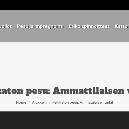
ollot
Pesu ja impregnointi
Erikoispinnoitteet
Katto
ollot
Pesu ja impregnointi
Erikoispinnoitteet
Katto
katon pesu: Ammattilaisen 
You are here:
Home
Artikkelit
Peltikaton pesu: Ammattilaisen vinkit