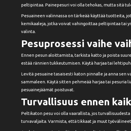
peltipintaa. Painepesuri voi olla tehokas, mutta sitä tul
Pesuaineen valinnassa on tärkeää käyttää tuotteita, jotk
kemikaaleja, jotka voivat vahingoittaa peltipintaa ta
valinta.
Pesuprosessi vaihe vai
Ennen pesun aloittamista, tarkista katto ja poista suur
estää rännien tukkeutumisen. Käytä harjaa tai lehtipuh
Levitä pesuaine tasaisesti katon pinnalle ja anna sen v
sammaleen. Käytä sitten pehmeää harjaa tai pesuria lian
pesuainejäämät poistuvat.
Turvallisuus ennen kai
Peltikaton pesu voi olla vaarallista, jos turvallisuudest
turvavaljaita. Varmista, että tikkaat ja muut työvälinee