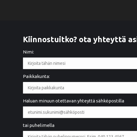
Kiinnostuitko? ota yhteyttä as
Nimi:
Paikkakunta:
2 years ago
Ystävällinen palvelu. Hyvä työnlaatu
Haluan minuun otettavan yhteyttä sähköpostilla
tai puhelimella