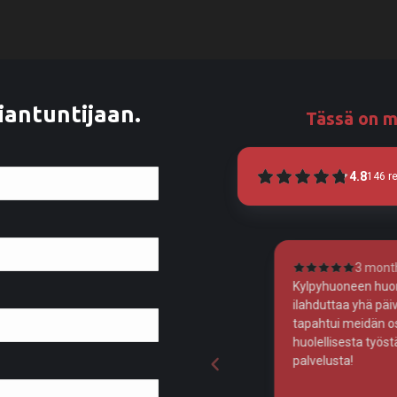
iantuntijaan.
Tässä on m
4.8
146
r
3 months ago
4
Kylpyhuoneen huomattavan kohentunut ilme
Homma toimi 
ilahduttaa yhä päivittäin, niin iso muutos
tapahtui meidän osalta. Kiitos Veera tarkasta ja
huolellisesta työstä, sekä ystävällisestä
palvelusta!