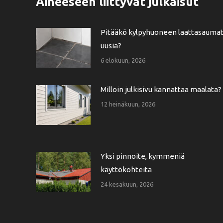
Aiheeseen liittyvät julkaisut
Pitääkö kylpyhuoneen laattasauma
uusia?
6 elokuun, 2026
Milloin julkisivu kannattaa maalata?
12 heinäkuun, 2026
Yksi pinnoite, kymmeniä
käyttökohteita
24 kesäkuun, 2026