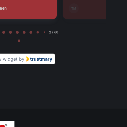
Leena Nurminen
LN
Tampere
2 / 60
w widget
by
trustmary