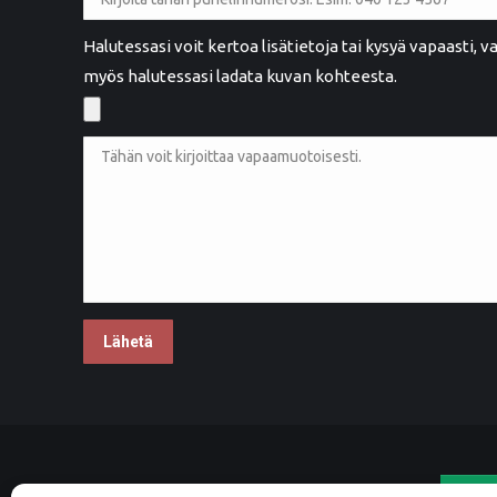
Maarit Henttula
MH
Rauma
Halutessasi voit kertoa lisätietoja tai kysyä vapaasti,
myös halutessasi ladata kuvan kohteesta.