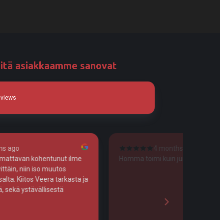
itä asiakkaamme sanovat
eviews
 months ago
4 months ago
kuin junan vessa!
Tosi huolellista työtä!