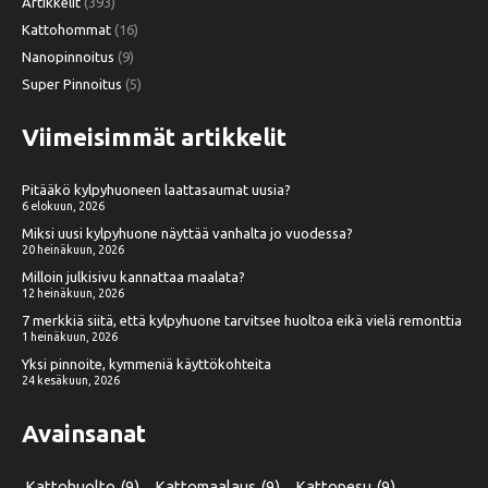
Artikkelit
(393)
Kattohommat
(16)
Nanopinnoitus
(9)
Super Pinnoitus
(5)
Viimeisimmät artikkelit
Pitääkö kylpyhuoneen laattasaumat uusia?
6 elokuun, 2026
Miksi uusi kylpyhuone näyttää vanhalta jo vuodessa?
20 heinäkuun, 2026
Milloin julkisivu kannattaa maalata?
12 heinäkuun, 2026
7 merkkiä siitä, että kylpyhuone tarvitsee huoltoa eikä vielä remonttia
1 heinäkuun, 2026
Yksi pinnoite, kymmeniä käyttökohteita
24 kesäkuun, 2026
Avainsanat
Kattohuolto
(9)
Kattomaalaus
(9)
Kattopesu
(9)