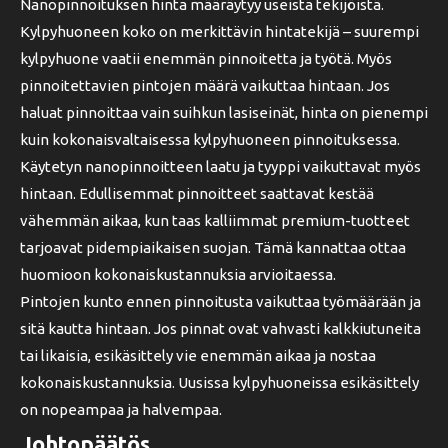
Nanopinnoituksen hinta määräytyy useista tekijöistä.
Kylpyhuoneen koko on merkittävin hintatekijä – suurempi
kylpyhuone vaatii enemmän pinnoitetta ja työtä. Myös
pinnoitettavien pintojen määrä vaikuttaa hintaan. Jos
haluat pinnoittaa vain suihkun lasiseinät, hinta on pienempi
kuin kokonaisvaltaisessa kylpyhuoneen pinnoituksessa.
Käytetyn nanopinnoitteen laatu ja tyyppi vaikuttavat myös
hintaan. Edullisemmat pinnoitteet saattavat kestää
vähemmän aikaa, kun taas kalliimmat premium-tuotteet
tarjoavat pidempiaikaisen suojan. Tämä kannattaa ottaa
huomioon kokonaiskustannuksia arvioitaessa.
Pintojen kunto ennen pinnoitusta vaikuttaa työmäärään ja
sitä kautta hintaan. Jos pinnat ovat vahvasti kalkkiutuneita
tai likaisia, esikäsittely vie enemmän aikaa ja nostaa
kokonaiskustannuksia. Uusissa kylpyhuoneissa esikäsittely
on nopeampaa ja halvempaa.
Johtopäätös