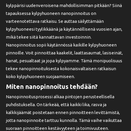
kylppärisi uudenveroisena mahdollisimman pitkään? Siinä
tapauksessa kylpyhuoneen nanopinnoitus on
varteenotettava ratkaisu. Se auttaa säilyttämään
kylpyhuoneesi tyylikkäänä ja käytännöllisenä vuosien ajan,
mikä tekee siitä kannattavan investoinnin.
Nanopinnoitus sopii käytännössä kaikille kylpyhuoneen
pinnoille. Voit pinnoittaa kaakelit, laattasaumat, lasiseinät,
hanat, pesualtaat ja jopa kylpyamme. Tämä monipuolisuus
tekee nanopinnoituksesta kokonaisvaltaisen ratkaisun
koko kylpyhuoneen suojaamiseen.
Miten nanopinnoitus tehdään?
Nanopinnoitusprosessi alkaa pintojen perusteellisella
puhdistuksella. On tärkeää, että kaikki lika, rasva ja
kalkkijäämät poistetaan ennen pinnoitteen levittämistä,
jotta nanopinnoite tarttuu kunnolla. Tämä vaihe vaikuttaa
suoraan pinnoitteen kestävyyteen ja toimivuuteen.