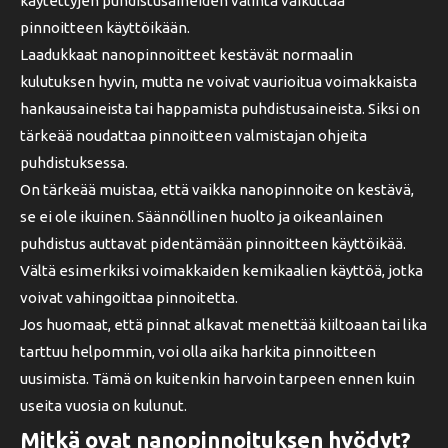
käytettyjen puhdistusaineiden valinta vaikuttaa
pinnoitteen käyttöikään.
Laadukkaat nanopinnoitteet kestävät normaalin
kulutuksen hyvin, mutta ne voivat vaurioitua voimakkaista
hankausaineista tai happamista puhdistusaineista. Siksi on
tärkeää noudattaa pinnoitteen valmistajan ohjeita
puhdistuksessa.
On tärkeää muistaa, että vaikka nanopinnoite on kestävä,
se ei ole ikuinen. Säännöllinen huolto ja oikeanlainen
puhdistus auttavat pidentämään pinnoitteen käyttöikää.
Vältä esimerkiksi voimakkaiden kemikaalien käyttöä, jotka
voivat vahingoittaa pinnoitetta.
Jos huomaat, että pinnat alkavat menettää kiiltoaan tai lika
tarttuu helpommin, voi olla aika harkita pinnoitteen
uusimista. Tämä on kuitenkin harvoin tarpeen ennen kuin
useita vuosia on kulunut.
Mitkä ovat nanopinnoituksen hyödyt?