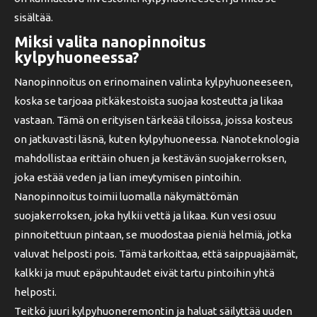
sisältää.
Miksi valita nanopinnoitus
kylpyhuoneessa?
Nanopinnoitus on erinomainen valinta kylpyhuoneeseen,
koska se tarjoaa pitkäkestoista suojaa kosteutta ja likaa
vastaan. Tämä on erityisen tärkeää tiloissa, joissa kosteus
on jatkuvasti läsnä, kuten kylpyhuoneessa. Nanoteknologia
mahdollistaa erittäin ohuen ja kestävän suojakerroksen,
joka estää veden ja lian imeytymisen pintoihin.
Nanopinnoitus toimii luomalla näkymättömän
suojakerroksen, joka hylkii vettä ja likaa. Kun vesi osuu
pinnoitettuun pintaan, se muodostaa pieniä helmiä, jotka
valuvat helposti pois. Tämä tarkoittaa, että saippuajäämät,
kalkki ja muut epäpuhtaudet eivät tartu pintoihin yhtä
helposti.
Teitkö juuri kylpyhuoneremontin ja haluat säilyttää uuden