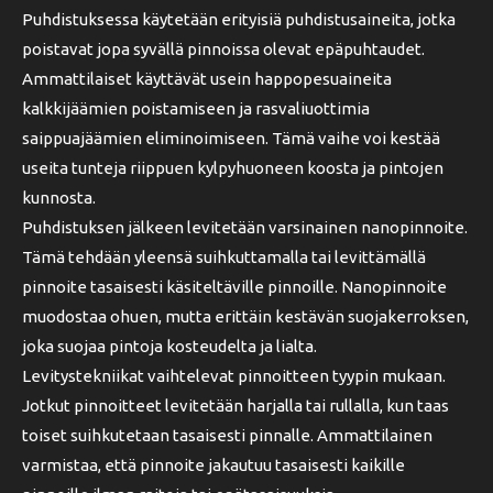
Puhdistuksessa käytetään erityisiä puhdistusaineita, jotka
poistavat jopa syvällä pinnoissa olevat epäpuhtaudet.
Ammattilaiset käyttävät usein happopesuaineita
kalkkijäämien poistamiseen ja rasvaliuottimia
saippuajäämien eliminoimiseen. Tämä vaihe voi kestää
useita tunteja riippuen kylpyhuoneen koosta ja pintojen
kunnosta.
Puhdistuksen jälkeen levitetään varsinainen nanopinnoite.
Tämä tehdään yleensä suihkuttamalla tai levittämällä
pinnoite tasaisesti käsiteltäville pinnoille. Nanopinnoite
muodostaa ohuen, mutta erittäin kestävän suojakerroksen,
joka suojaa pintoja kosteudelta ja lialta.
Levitystekniikat vaihtelevat pinnoitteen tyypin mukaan.
Jotkut pinnoitteet levitetään harjalla tai rullalla, kun taas
toiset suihkutetaan tasaisesti pinnalle. Ammattilainen
varmistaa, että pinnoite jakautuu tasaisesti kaikille