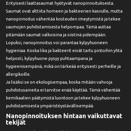
Erityisesti laattasaumat hyötyvät nanopinnoituksesta.
Saumat ovat alttiita homeen ja bakteerien kasvulle, mutta
nanopinnoitus vähentää kosteuden imeytymistä ja tekee
saumojen puhdistamisesta helpompaa. Tämä auttaa
pitämään saumat valkoisina ja siistinä pidempään.
Lopuksi, nanopinnoitus voi parantaa kylpyhuoneen
hygieniaa. Koska lika ja bakteerit eivät tartu pintoihin yhtä
helposti, kylpyhuone pysyy puhtaampana ja
hygieenisempänä, mikä on tärkeää erityisesti perheille ja
allergikoille.
Ja lisäksi se on ekologisempaa, koska mitään vahvoja
puhdistusaineita ei tarvitse enää käyttää. Tämä vähentää
kemikaalien päätymistä luontoon ja tekee kylpyhuoneen
puhdistamisesta ympäristöystävällisempää.
Nanopinnoituksen hintaan vaikuttavat
tekijät