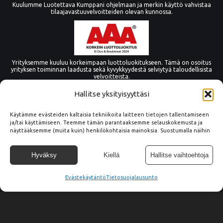
Kuulumme Luotettava Kumppani ohjelmaan ja merkin käyttö vahvistaa
tilaajavastuuvelvoitteiden olevan kunnossa.
Yrityksemme kuuluu korkeimpaan luottoluokitukseen. Tämä on osoitus
yrityksen toiminnan laadusta sekä kyvykkyydestä selviytyä taloudellisista
velvoitteista.
Hallitse yksityisyyttäsi
Käytämme evästeiden kaltaisia tekniikoita laitteen tietojen tallentamiseen
ja/tai käyttämiseen. Teemme tämän parantaaksemme selauskokemusta ja
näyttääksemme (muita kuin) henkilökohtaisia mainoksia. Suostumalla näihin
tekniikoihin voimme käsitellä tällä sivustolla tietoja, kuten
selauskäyttäytymistä tai yksilöllisiä tunnuksia. Suostumuksen epääminen tai
peruuttaminen voi vaikuttaa haitallisesti tiettyihin ominaisuuksiin ja
Hyväksy
Kiellä
Hallitse vaihtoehtoja
toimintoihin.
Evästekäytäntö
© Copyright Tämmöne Oy
Tietosuojalausunto
Tietosuoja
045 2666 753
info@tammone.fi
Vaittintie 15, 33960
Pirkkala