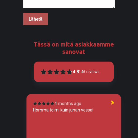
Tässä on mitä asiakkaamme
sanovat
4.8
146
reviews
4 months ago
tunut
Homma toimi kuin junan vessa!
To
so
tos
tä,