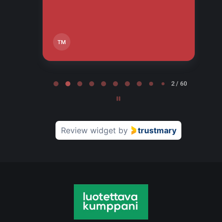
TM
Page 2 of 60
2 / 60
Review widget
by
trustmary