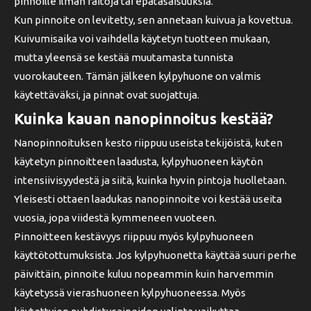
pinnoille ilman raitoja tai epätasaisuuksia.
Kun pinnoite on levitetty, sen annetaan kuivua ja kovettua.
Kuivumisaika voi vaihdella käytetyn tuotteen mukaan,
mutta yleensä se kestää muutamasta tunnista
vuorokauteen. Tämän jälkeen kylpyhuone on valmis
käytettäväksi, ja pinnat ovat suojattuja.
Kuinka kauan nanopinnoitus kestää?
Nanopinnoituksen kesto riippuu useista tekijöistä, kuten
käytetyn pinnoitteen laadusta, kylpyhuoneen käytön
intensiivisyydestä ja siitä, kuinka hyvin pintoja huolletaan.
Yleisesti ottaen laadukas nanopinnoite voi kestää useita
vuosia, jopa viidestä kymmeneen vuoteen.
Pinnoitteen kestävyys riippuu myös kylpyhuoneen
käyttötottumuksista. Jos kylpyhuonetta käyttää suuri perhe
päivittäin, pinnoite kuluu nopeammin kuin harvemmin
käytetyssä vierashuoneen kylpyhuoneessa. Myös