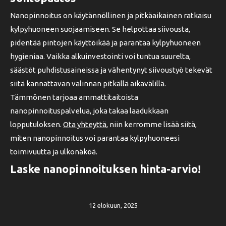
Nanopinnoitus on käytännöllinen ja pitkäaikainen ratkaisu
kylpyhuoneen suojaamiseen. Se helpottaa siivousta,
pidentää pintojen käyttöikää ja parantaa kylpyhuoneen
hygieniaa. Vaikka alkuinvestointi voi tuntua suurelta,
säästöt puhdistusaineissa ja vähentynyt siivoustyö tekevät
siitä kannattavan valinnan pitkällä aikavälillä.
Tämmönen tarjoaa ammattitaitoista
nanopinnoituspalvelua, joka takaa laadukkaan
lopputuloksen.
Ota yhteyttä
, niin kerromme lisää siitä,
miten nanopinnoitus voi parantaa kylpyhuoneesi
toimivuutta ja ulkonäköä.
Laske nanopinnoituksen hinta-arvio!
12 elokuun, 2025