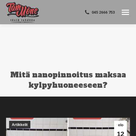
045 2666 753
Mitä nanopinnoitus maksaa
kylpyhuoneeseen?
You are here:
Artikkelit
elo
12