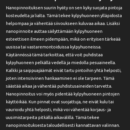
Nanopinnoituksen suurin hyöty on sen kyky suojata pintoja
kosteudelta ja lialta. Tämä tekee kylpyhuoneen ylläpidosta
helpompaa ja vähentää siivoukseen kuluvaa aikaa. Lisäksi
nanopinnoite auttaa säilyttämään kylpyhuoneen
esteettisen ilmeen pidempään, mikä on erityisen tärkeää
uusissa tai vastaremontoiduissa kylpyhuoneissa.
Käytännössä tämä tarkoittaa, että voit puhdistaa
kylpyhuoneen pelkällä vedellä ja miedolla pesuaineella.
Kalkki ja saippuajäämät eivät tartu pintoihin yhtä helposti,
joten intensiivinen hankaaminen ei ole tarpeen. Tämä
säästää aikaa ja vähentää puhdistusaineiden tarvetta.
Nanopinnoitus voi myös pidentää kylpyhuoneen pintojen
käyttöikää. Kun pinnat ovat suojattuja, ne eivät kulu tai
vaurioidu yhtä helposti, mikä voi vähentää korjaus- ja
uusimistarpeita pitkällä aikavälillä. Tämä tekee
nanopinnoituksesta taloudellisesti kannattavan valinnan.