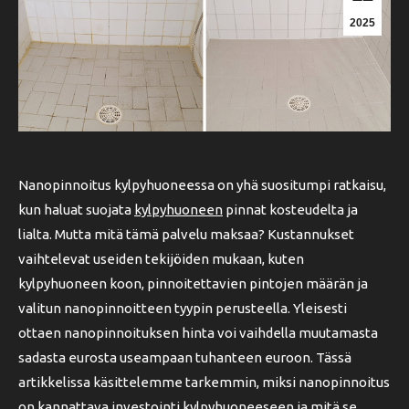
2025
Nanopinnoitus kylpyhuoneessa on yhä suositumpi ratkaisu,
kun haluat suojata
kylpyhuoneen
pinnat kosteudelta ja
lialta. Mutta mitä tämä palvelu maksaa? Kustannukset
vaihtelevat useiden tekijöiden mukaan, kuten
kylpyhuoneen koon, pinnoitettavien pintojen määrän ja
valitun nanopinnoitteen tyypin perusteella. Yleisesti
ottaen nanopinnoituksen hinta voi vaihdella muutamasta
sadasta eurosta useampaan tuhanteen euroon. Tässä
artikkelissa käsittelemme tarkemmin, miksi nanopinnoitus
on kannattava investointi kylpyhuoneeseen ja mitä se