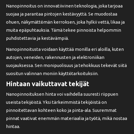
Nanopinnoitus on innovatiivinen teknologia, joka tarjoaa
suojaa ja parantaa pintojen kestävyyttä. Se muodostaa
ohuen, näkymättömän kerroksen, joka hylkii vettä, likaa ja
muita epäpuhtauksia. Tämä tekee pinnoista helpommin
puhdistettavia ja kestävämpiä.
Nanopinnoitusta voidaan käyttää monilla eri aloilla, kuten
autojen, veneiden, rakennusten ja elektroniikan
suojauksessa. Sen monipuolisuus ja tehokkuus tekevät siitä
suositun valinnan moniin käyttötarkoituksiin.
Hintaan vaikuttavat tekijät
Nanopinnoituksen hinta voi vaihdella suuresti riippuen
useista tekijöistä. Yksi tärkeimmistä tekijöistä on
pinnoitettavan kohteen koko ja pinta-ala. Suuremmat
pinnat vaativat enemmän materiaalia ja työtä, mikä nostaa
hintaa.