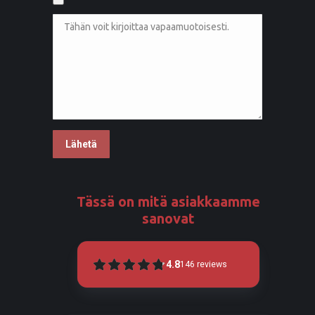
Tässä on mitä asiakkaamme
sanovat
4.8
146
reviews