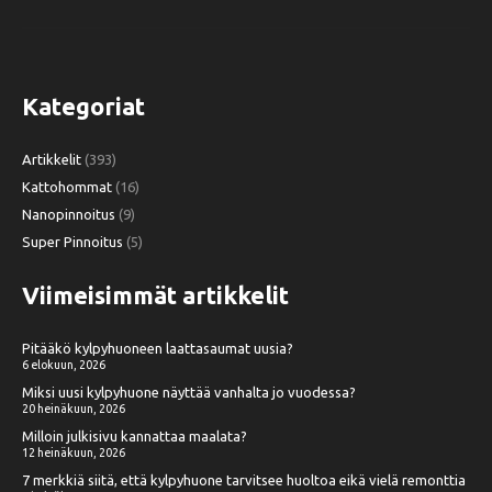
Kategoriat
Artikkelit
(393)
Kattohommat
(16)
Nanopinnoitus
(9)
Super Pinnoitus
(5)
Viimeisimmät artikkelit
Pitääkö kylpyhuoneen laattasaumat uusia?
6 elokuun, 2026
Miksi uusi kylpyhuone näyttää vanhalta jo vuodessa?
20 heinäkuun, 2026
Milloin julkisivu kannattaa maalata?
12 heinäkuun, 2026
7 merkkiä siitä, että kylpyhuone tarvitsee huoltoa eikä vielä remonttia