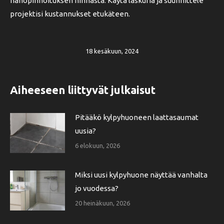
nanopinnoituksen hinnasta. Käytä laskuria ja suunnittele
projektisi kustannukset etukäteen.
18 kesäkuun, 2024
Aiheeseen liittyvät julkaisut
Pitääkö kylpyhuoneen laattasaumat
uusia?
6 elokuun, 2026
Miksi uusi kylpyhuone näyttää vanhalta
jo vuodessa?
20 heinäkuun, 2026