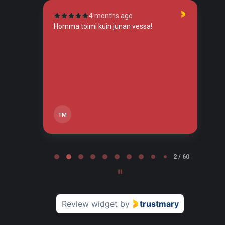
4 months ago
tunut
Homma toimi kuin junan vessa!
To
so
tos
tä,
TM
Page 2 of 60
2 / 60
Review widget
by
trustmary