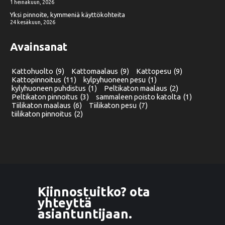
1 heinäkuun, 2026
Yksi pinnoite, kymmeniä käyttökohteita
24 kesäkuun, 2026
Avainsanat
Kattohuolto
(9)
Kattomaalaus
(9)
Kattopesu
(9)
Kattopinnoitus
(11)
kylpyhuoneen pesu
(1)
kylyhuoneen puhdistus
(1)
Peltikaton maalaus
(2)
Peltikaton pinnoitus
(3)
sammaleen poisto katolta
(1)
Tiilikaton maalaus
(6)
Tiilikaton pesu
(7)
tiilikaton pinnoitus
(2)
Kiinnostuitko? ota
yhteyttä
asiantuntijaan.