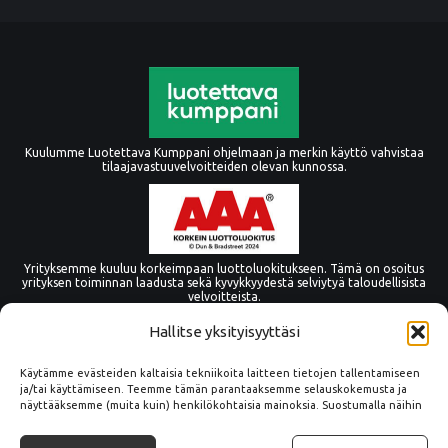
Kuulumme Luotettava Kumppani ohjelmaan ja merkin käyttö vahvistaa
tilaajavastuuvelvoitteiden olevan kunnossa.
Yrityksemme kuuluu korkeimpaan luottoluokitukseen. Tämä on osoitus
yrityksen toiminnan laadusta sekä kyvykkyydestä selviytyä taloudellisista
velvoitteista.
Hallitse yksityisyyttäsi
Käytämme evästeiden kaltaisia tekniikoita laitteen tietojen tallentamiseen
ja/tai käyttämiseen. Teemme tämän parantaaksemme selauskokemusta ja
näyttääksemme (muita kuin) henkilökohtaisia mainoksia. Suostumalla näihin
tekniikoihin voimme käsitellä tällä sivustolla tietoja, kuten
selauskäyttäytymistä tai yksilöllisiä tunnuksia. Suostumuksen epääminen tai