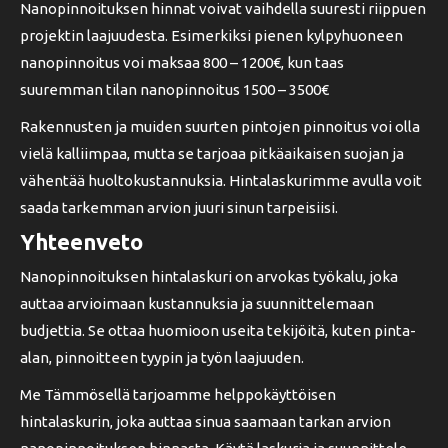
Nanopinnoituksen hinnat voivat vaihdella suuresti riippuen
projektin laajuudesta. Esimerkiksi pienen kylpyhuoneen
nanopinnoitus voi maksaa 800 – 1200€, kun taas
suuremman tilan nanopinnoitus 1500 – 3500€
Rakennusten ja muiden suurten pintojen pinnoitus voi olla
vielä kalliimpaa, mutta se tarjoaa pitkäaikaisen suojan ja
vähentää huoltokustannuksia. Hintalaskurimme avulla voit
saada tarkemman arvion juuri sinun tarpeisiisi.
Yhteenveto
Nanopinnoituksen hintalaskuri on arvokas työkalu, joka
auttaa arvioimaan kustannuksia ja suunnittelemaan
budjettia. Se ottaa huomioon useita tekijöitä, kuten pinta-
alan, pinnoitteen tyypin ja työn laajuuden.
Me Tämmösellä tarjoamme helppokäyttöisen
hintalaskurin, joka auttaa sinua saamaan tarkan arvion