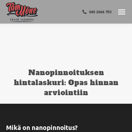
045 2666 753
Nanopinnoituksen
hintalaskuri: Opas hinnan
arviointiin
You are here:
Mikä on nanopinnoitus?