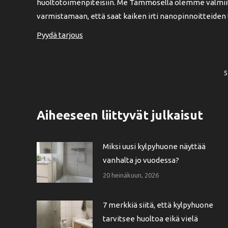
huoltotoimenpiteisiin. Me Tämmösellä olemme valmiit
varmistamaan, että saat kaiken irti nanopinnoitteiden 
Pyydä tarjous
5
Aiheeseen liittyvät julkaisut
Miksi uusi kylpyhuone näyttää
vanhalta jo vuodessa?
20 heinäkuun, 2026
7 merkkiä siitä, että kylpyhuone
tarvitsee huoltoa eikä vielä