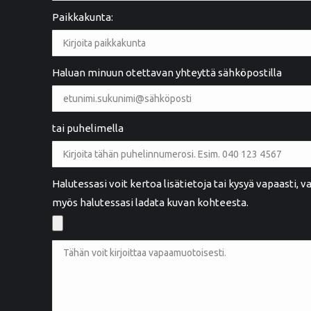
Paikkakunta:
2 years ago
Ystävällinen palvelu. Hyvä työnlaatu
Haluan minuun otettavan yhteyttä sähköpostilla
tai puhelimella
Maarit Henttula
MH
Rauma
Halutessasi voit kertoa lisätietoja tai kysyä vapaasti,
myös halutessasi ladata kuvan kohteesta.