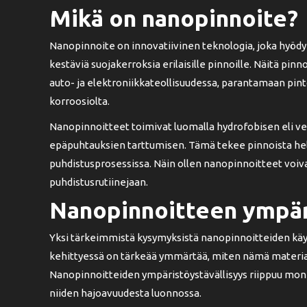
Mikä on nanopinnoite?
Nanopinnoite on innovatiivinen teknologia, joka hyödy
kestäviä suojakerroksia erilaisille pinnoille. Näitä pinn
auto- ja elektroniikkateollisuudessa, parantamaan pin
korroosiolta.
Nanopinnoitteet toimivat luomalla hydrofobisen eli vet
epäpuhtauksien tarttumisen. Tämä tekee pinnoista he
puhdistusprosessissa. Näin ollen nanopinnoitteet voivat
puhdistusrutiinejaan.
Nanopinnoitteen ympär
Yksi tärkeimmistä kysymyksistä nanopinnoitteiden kä
kehittyessä on tärkeää ymmärtää, miten nämä materiaa
Nanopinnoitteiden ympäristöystävällisyys riippuu moni
niiden hajoavuudesta luonnossa.