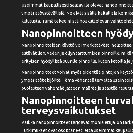
Useimmat kaupallisesti saatavilla olevat nanopinnoitt
ympäristöystävällisiä. Ne eivät sisällä haitallisia kemi
kulutusta. Tämä tekee niistä houkuttelevan vaihtoehdo
Nanopinnoitteen hyödy
Nanopinnoitteiden käyttö voi merkittävästi helpottaa 
estävät lian, veden ja öljyn tarttumisen pinnoille, mik
erityisen hyödyllistä suurilla pinnoilla, kuten katoilla ja j
Nanopinnoitteet voivat myös pidentää pintojen käyttöik
ympäristötekijöiltä. Tämä vähentää tarvetta usein tois
puolestaan vähentää jätteen määrää ja säästää resurss
Nanopinnoitteen turval
terveysvaikutukset
Vaikka nanopinnoitteet tarjoavat monia etuja, on tärkeä
Tutkimukset ovat osoittaneet, että useimmat kaupallise