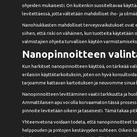
ohjeiden mukaisesti. On kuitenkin suositeltavaa käyttää
levitettäessä, jotta vältetään mahdolliset iho- ja silmä
Nanohiukkasten mahdolliset terveysvaikutukset ovat e
siihen, että riski on vähäinen, kun tuotteita käytetään
valmistajien ohjeita turvallisen käytön varmistamiseks
Nanopinnoitteen valint
Kun harkitset nanopinnoitteen käyttöä, on tärkeää vali
erilaisiin käyttötarkoituksiin, joten on hyvä konsult
tarjoamme kattavan kartoituksen ja neuvomme sinua löy
Nanopinnoitteen levittäminen vaatii tarkkuutta ja huol
Ammattilaisen apu voi olla korvaamaton tässä prosessiss
pinnoite levitetään oikein ja tasaisesti. Tämä takaa p
Yhteenvetona voidaan todeta, että nanopinnoitteet ta
helppouden ja pintojen kestävyyden suhteen. Oikein käyt