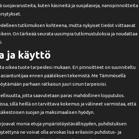
 suojavarusteita, kuten käsineitä ja suojalaseja, nanopinnoitteita
ärsytykset.
delleen tutkimuksen kohteena, mutta nykyiset tiedot viittaavat
 oikein. On tärkeää seurata uusimpia tutkimustuloksia ja noudattaa
i.
a ja käyttö
ta oikea tuote tarpeidesi mukaan. Eri pinnoitteet on suunniteltu
oida asiantuntijaa ennen päätöksen tekemistä. Me Tämmösellä
tämään parhaan ratkaisun juuri sinun tarpeisiisi.
ellisuutta, jotta saavutetaan paras mahdollinen lopputulos.
a, sillä heillä on tarvittava kokemus ja välineet varmistaa, että
itkäkestoisen suojan ja maksimaalisen hyödyn.
rjoavat monia etuja ympäristöystävällisyyden, puhdistuksen
ettynä ne voivat olla arvokas lisä erilaisiin puhdistus- ja