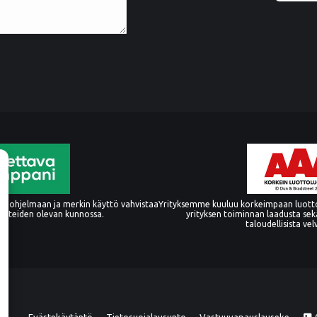
 ohjelmaan ja merkin käyttö vahvistaa
Yrityksemme kuuluu korkeimpaan luott
oitteiden olevan kunnossa.
yrityksen toiminnan laadusta sek
taloudellisista vel