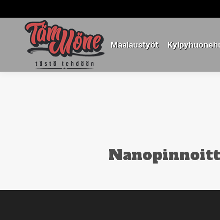
Maalaustyöt
Kylpyhuonehu
Maalaustyöt
Kylpyhuonehu
Nanopinnoitte