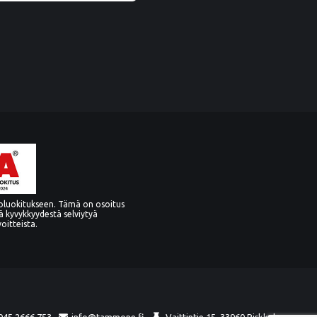
oluokitukseen. Tämä on osoitus
ä kyvykkyydestä selviytyä
voitteista.