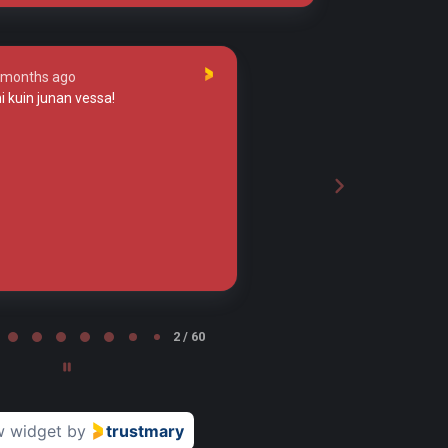
 months ago
4 months ago
kuin junan vessa!
Tosi huolellista työtä!
Leena Nurminen
LN
Tampere
2 / 60
w widget
by
trustmary