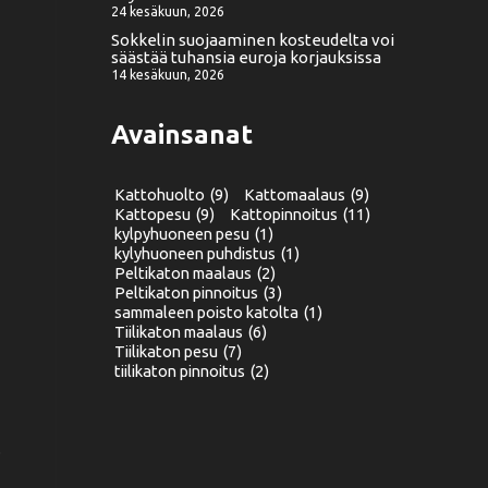
24 kesäkuun, 2026
Sokkelin suojaaminen kosteudelta voi
säästää tuhansia euroja korjauksissa
14 kesäkuun, 2026
Avainsanat
Kattohuolto
(9)
Kattomaalaus
(9)
Kattopesu
(9)
Kattopinnoitus
(11)
kylpyhuoneen pesu
(1)
kylyhuoneen puhdistus
(1)
Peltikaton maalaus
(2)
Peltikaton pinnoitus
(3)
sammaleen poisto katolta
(1)
Tiilikaton maalaus
(6)
Tiilikaton pesu
(7)
tiilikaton pinnoitus
(2)
.