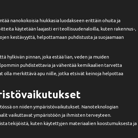
ntää nanokokoisia hiukkasia luodakseen erittäin ohuita ja
oitteita käytetään laajasti eri teollisuudenaloilla, kuten rakennus-,
tojen kestävyyttä, helpottamaan puhdistusta ja suojaamaan
tä hylkivän pinnan, joka estää lian, veden ja muiden
lpommin puhdistettavia ja vähentää kemikaalien tarvetta
 olla merkittävä apu niille, jotka etsivät keinoja helpottaa
istövaikutukset
ytössä on niiden ympäristövaikutukset. Nanoteknologian
lit vaikuttavat ympäristöön ja ihmisten terveyteen.
sta tekijöistä, kuten käytettyjen materiaalien koostumuksesta ja