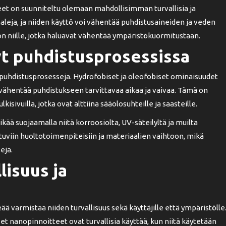
eet on suunniteltu olemaan mahdollisimman turvallisia ja
kaaleja, ja niiden käyttö voi vähentää puhdistusaineiden ja veden
n niille, jotka haluavat vähentää ympäristökuormitustaan.
t puhdistusprosessissa
puhdistusprosesseja. Hydrofobiset ja oleofobiset ominaisuudet
ä vähentää puhdistukseen tarvittavaa aikaa ja vaivaa. Tämä on
ulkisivuilla, jotka ovat alttiina sääolosuhteille ja saasteille.
ää suojaamalla niitä korroosiolta, UV-säteilyltä ja muilta
tuviin huoltotoimenpiteisiin ja materiaalien vaihtoon, mikä
eja.
lisuus ja
ä varmistaa niiden turvallisuus sekä käyttäjille että ympäristölle
t nanopinnoitteet ovat turvallisia käyttää, kun niitä käytetään