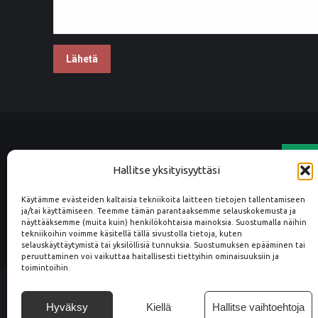
Hallitse yksityisyyttäsi
Käytämme evästeiden kaltaisia tekniikoita laitteen tietojen tallentamiseen
Kuulumme Luotettava Kumppani
ja/tai käyttämiseen. Teemme tämän parantaaksemme selauskokemusta ja
tilaajavastuuvelv
näyttääksemme (muita kuin) henkilökohtaisia mainoksia. Suostumalla näihin
tekniikoihin voimme käsitellä tällä sivustolla tietoja, kuten
selauskäyttäytymistä tai yksilöllisiä tunnuksia. Suostumuksen epääminen tai
peruuttaminen voi vaikuttaa haitallisesti tiettyihin ominaisuuksiin ja
toimintoihin.
Hyväksy
Kiellä
Hallitse vaihtoehtoja