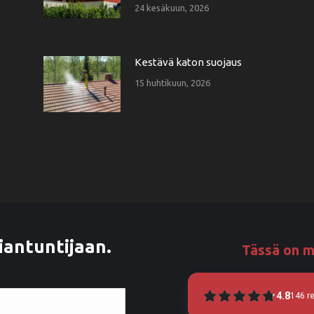
24 kesäkuun, 2026
Kestävä katon suojaus
15 huhtikuun, 2026
iantuntijaan.
Tässä on m
4.8
146
r