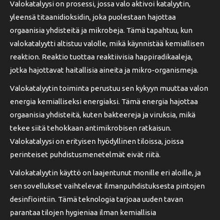
Valokatalyysi on prosessi, jossa valo aktivoi katalyytin,
yleensä titaanidioksidin, joka puolestaan hajottaa
orgaanisia yhdisteitä ja mikrobeja. Tämä tapahtuu, kun
valokatalyytti altistuu valolle, mikä käynnistää kemiallisen
reaktion. Reaktio tuottaa reaktiivisia happiradikaaleja,
jotka hajottavat haitallisia aineita ja mikro-organismeja.
Valokatalyytin toiminta perustuu sen kykyyn muuttaa valon
energia kemialliseksi energiaksi. Tämä energia hajottaa
orgaanisia yhdisteitä, kuten bakteereja ja viruksia, mikä
tekee siitä tehokkaan antimikrobisen ratkaisun.
Valokatalyysi on erityisen hyödyllinen tiloissa, joissa
perinteiset puhdistusmenetelmät eivät riitä.
Valokatalyytin käyttö on laajentunut monille eri aloille, ja
sen sovellukset vaihtelevat ilmanpuhdistuksesta pintojen
desinfiointiin. Tämä teknologia tarjoaa uuden tavan
parantaa tilojen hygieniaa ilman kemiallisia