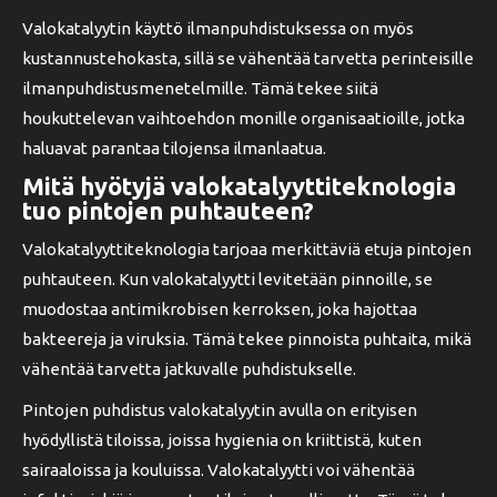
Valokatalyytin käyttö ilmanpuhdistuksessa on myös
kustannustehokasta, sillä se vähentää tarvetta perinteisille
ilmanpuhdistusmenetelmille. Tämä tekee siitä
houkuttelevan vaihtoehdon monille organisaatioille, jotka
haluavat parantaa tilojensa ilmanlaatua.
Mitä hyötyjä valokatalyyttiteknologia
tuo pintojen puhtauteen?
Valokatalyyttiteknologia tarjoaa merkittäviä etuja pintojen
puhtauteen. Kun valokatalyytti levitetään pinnoille, se
muodostaa antimikrobisen kerroksen, joka hajottaa
bakteereja ja viruksia. Tämä tekee pinnoista puhtaita, mikä
vähentää tarvetta jatkuvalle puhdistukselle.
Pintojen puhdistus valokatalyytin avulla on erityisen
hyödyllistä tiloissa, joissa hygienia on kriittistä, kuten
sairaaloissa ja kouluissa. Valokatalyytti voi vähentää