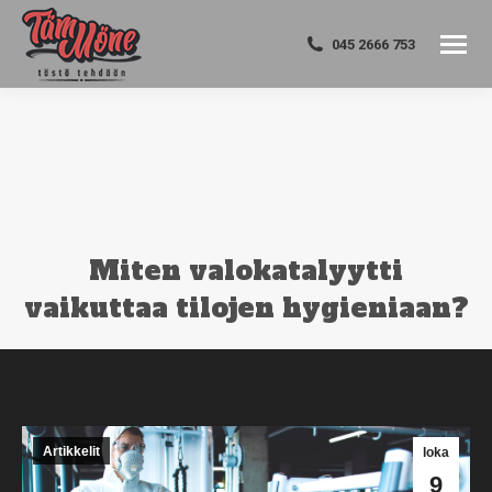
045 2666 753
Miten valokatalyytti
vaikuttaa tilojen hygieniaan?
You are here:
Artikkelit
loka
9