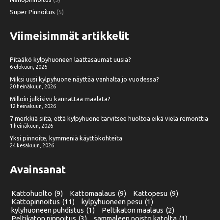
Super Pinnoitus
(5)
Viimeisimmät artikkelit
Pitääkö kylpyhuoneen laattasaumat uusia?
6 elokuun, 2026
Miksi uusi kylpyhuone näyttää vanhalta jo vuodessa?
20 heinäkuun, 2026
Milloin julkisivu kannattaa maalata?
12 heinäkuun, 2026
7 merkkiä siitä, että kylpyhuone tarvitsee huoltoa eikä vielä remonttia
1 heinäkuun, 2026
Yksi pinnoite, kymmeniä käyttökohteita
24 kesäkuun, 2026
Avainsanat
Kattohuolto
(9)
Kattomaalaus
(9)
Kattopesu
(9)
Kattopinnoitus
(11)
kylpyhuoneen pesu
(1)
kylyhuoneen puhdistus
(1)
Peltikaton maalaus
(2)
Peltikaton pinnoitus
(3)
sammaleen poisto katolta
(1)