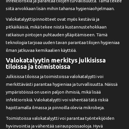
infektioriskiä ja parantaa tilojen turvallisuutta. Tämä tekee
siitä arvokkaan lisän mihin tahansa hygieniaohjelmaan.
Valokatalyyttipinnoitteet ovat myös kestäviä ja
pitkäikäisiä, mikä tekee niistä kustannustehokkaan
ratkaisun pintojen puhtauden ylläpitämiseen. Tämä
teknologia tarjoaa uuden tavan parantaa tilojen hygieniaa
ilman jatkuvaa kemikaalien käyttöä.
Valokatalyytin merkitys julkisissa
tiloissa ja toimistoissa
Julkisissa tiloissa ja toimistoissa valokatalyytti voi
merkittävästi parantaa hygieniaa ja turvallisuutta. Näissä
ympäristöissä on usein paljon ihmisiä, mikä lisää
infektioriskiä. Valokatalyytti voi vähentää tätä riskiä
hajottamalla ilmassa ja pinnoilla olevia mikrobeja.
Toimistoissa valokatalyytti voi parantaa työntekijöiden
hyvinvointia ja vähentää sairauspoissaoloja. Hyvä