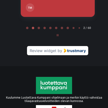
TM
Page 2 of 60
2 / 60
Review widget
by
trustmary
Kuulumme Luotettava Kumppani ohjelmaan ja merkin käyttö vahvistaa
tilaajavastuuvelvoitteiden olevan kunnossa.