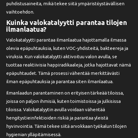
puhdistusaineita, mikä tekee siitä ympäristöystävällisen
vaihtoehdon.
Kuinka valokatalyytti parantaa tilojen
ilmanlaatua?
Valokatalyytti parantaa ilmanlaatua hajottamalla ilmassa
olevia epäpuhtauksia, kuten VOC-yhdisteitä, bakteereja ja
viruksia. Kun valokatalyytti aktivoituu valon avulla, se
tuottaa reaktiivisia happiradikaaleja, jotka hajottavat nämä
epäpuhtaudet. Tämä prosessi vähentää merkittävästi
ilman epäpuhtauksia ja parantaa siten ilmanlaatua.
Ilmanlaadun parantaminen on erityisen tärkeää tiloissa,
joissa on paljon ihmisiä, kuten toimistoissa ja julkisissa
tiloissa. Valokatalyytin avulla voidaan vähentää
hengitystieinfektioiden riskiä ja parantaa yleistä
hyvinvointia. Tämä tekee siitä arvokkaan työkalun tilojen
hygienian ylläpitämisessä.