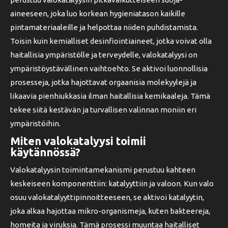
aineeseen, joka luo korkean hygieniatason kaikille
pintamateriaaleille ja helpottaa niiden puhdistamista.
Toisin kuin kemialliset desinfiointiaineet, jotka voivat olla
haitallisia ympäristölle ja terveydelle, valokatalyysi on
ympäristöystävällinen vaihtoehto. Se aktivoi luonnollisia
prosesseja, jotka hajottavat orgaanisia molekyylejä ja
likaavia pienhiukkasia ilman haitallisia kemikaaleja. Tämä
tekee siitä kestävän ja turvallisen valinnan moniin eri
ympäristöihin.
Miten valokatalyysi toimii
käytännössä?
Valokatalyysin toimintamekanismi perustuu kahteen
keskeiseen komponenttiin: katalyyttiin ja valoon. Kun valo
osuu valokatalyyttipinnoitteeseen, se aktivoi katalyytin,
joka alkaa hajottaa mikro-organismeja, kuten bakteereja,
homeita ja viruksia. Tämä prosessi muuntaa haitalliset