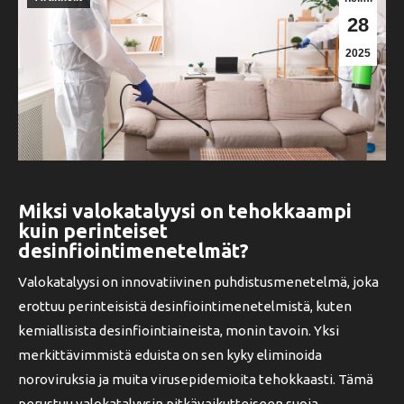
28
2025
Miksi valokatalyysi on tehokkaampi
kuin perinteiset
desinfiointimenetelmät?
Valokatalyysi on innovatiivinen puhdistusmenetelmä, joka
erottuu perinteisistä desinfiointimenetelmistä, kuten
kemiallisista desinfiointiaineista, monin tavoin. Yksi
merkittävimmistä eduista on sen kyky eliminoida
noroviruksia ja muita virusepidemioita tehokkaasti. Tämä
perustuu valokatalyysin pitkävaikutteiseen suoja-