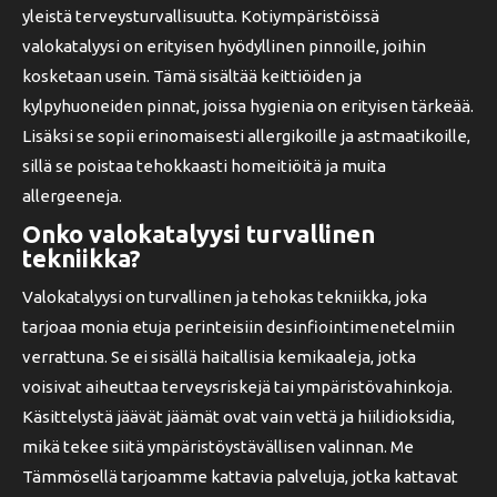
yleistä terveysturvallisuutta. Kotiympäristöissä
valokatalyysi on erityisen hyödyllinen pinnoille, joihin
kosketaan usein. Tämä sisältää keittiöiden ja
kylpyhuoneiden pinnat, joissa hygienia on erityisen tärkeää.
Lisäksi se sopii erinomaisesti allergikoille ja astmaatikoille,
sillä se poistaa tehokkaasti homeitiöitä ja muita
allergeeneja.
Onko valokatalyysi turvallinen
tekniikka?
Valokatalyysi on turvallinen ja tehokas tekniikka, joka
tarjoaa monia etuja perinteisiin desinfiointimenetelmiin
verrattuna. Se ei sisällä haitallisia kemikaaleja, jotka
voisivat aiheuttaa terveysriskejä tai ympäristövahinkoja.
Käsittelystä jäävät jäämät ovat vain vettä ja hiilidioksidia,
mikä tekee siitä ympäristöystävällisen valinnan. Me
Tämmösellä tarjoamme kattavia palveluja, jotka kattavat