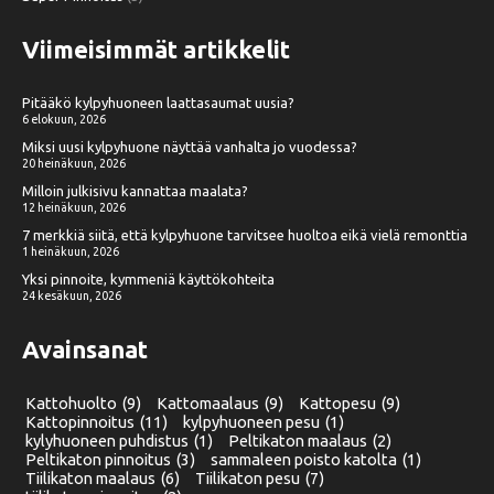
Viimeisimmät artikkelit
Pitääkö kylpyhuoneen laattasaumat uusia?
6 elokuun, 2026
Miksi uusi kylpyhuone näyttää vanhalta jo vuodessa?
20 heinäkuun, 2026
Milloin julkisivu kannattaa maalata?
12 heinäkuun, 2026
7 merkkiä siitä, että kylpyhuone tarvitsee huoltoa eikä vielä remonttia
1 heinäkuun, 2026
Yksi pinnoite, kymmeniä käyttökohteita
24 kesäkuun, 2026
Avainsanat
Kattohuolto
(9)
Kattomaalaus
(9)
Kattopesu
(9)
Kattopinnoitus
(11)
kylpyhuoneen pesu
(1)
kylyhuoneen puhdistus
(1)
Peltikaton maalaus
(2)
Peltikaton pinnoitus
(3)
sammaleen poisto katolta
(1)
Tiilikaton maalaus
(6)
Tiilikaton pesu
(7)