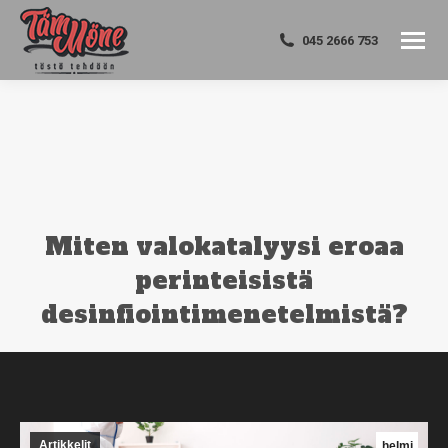
045 2666 753
Miten valokatalyysi eroaa
perinteisistä
desinfiointimenetelmistä?
You are here:
Artikkelit
helmi