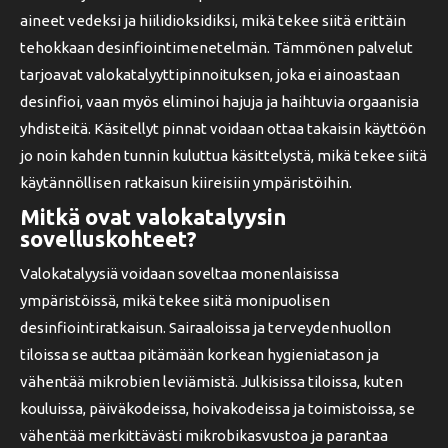
aineet vedeksi ja hiilidioksidiksi, mikä tekee siitä erittäin
tehokkaan desinfiointimenetelmän. Tämmönen palvelut
tarjoavat valokatalyyttipinnoituksen, joka ei ainoastaan
desinfioi, vaan myös eliminoi hajuja ja haihtuvia orgaanisia
yhdisteitä. Käsitellyt pinnat voidaan ottaa takaisin käyttöön
jo noin kahden tunnin kuluttua käsittelystä, mikä tekee siitä
käytännöllisen ratkaisun kiireisiin ympäristöihin.
Mitkä ovat valokatalyysin
sovelluskohteet?
Valokatalyysiä voidaan soveltaa monenlaisissa
ympäristöissä, mikä tekee siitä monipuolisen
desinfiointiratkaisun. Sairaaloissa ja terveydenhuollon
tiloissa se auttaa pitämään korkean hygieniatason ja
vähentää mikrobien leviämistä. Julkisissa tiloissa, kuten
kouluissa, päiväkodeissa, hoivakodeissa ja toimistoissa, se
vähentää merkittävästi mikrobikasvustoa ja parantaa