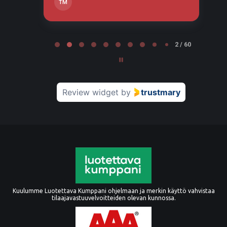
TM
Page 2 of 60
2 / 60
Review widget
by
trustmary
Kuulumme Luotettava Kumppani ohjelmaan ja merkin käyttö vahvistaa
tilaajavastuuvelvoitteiden olevan kunnossa.