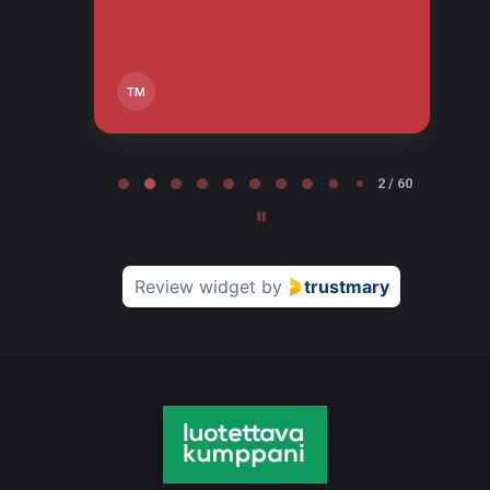
TM
Page 2 of 60
2 / 60
Review widget
by
trustmary