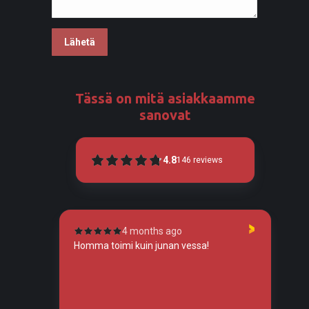
Tässä on mitä asiakkaamme
sanovat
4.8
146
reviews
4 months ago
tunut
Homma toimi kuin junan vessa!
To
so
tos
tä,