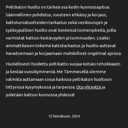
Peltikaton huolto on tärkeä osa kodin kunnossapitoa.
Säännöllinen puhdistus, ruosteen ehkäisy ja korjaus,
kattoturvatuotteiden tarkastus sekä vesikourujen ja
syöksyputkien huolto ovat keskeisiä toimenpiteitä, joilla
varmistat kattosi kestävyyden ja toimivuuden. Lisäksi
ammattilaisen tekemä kattotarkastus ja huolto auttavat
havaitsemaan ja korjaamaan mahdolliset ongelmat ajoissa.
Huolellisesti hoidettu peltikatto suojaa kotiasi tehokkaasti
ja kestää vuosikymmeniä. Me Tämmösellä olemme
valmiita auttamaan sinua kaikissa peltikaton huoltoon
liittyvissä kysymyksissä ja tarpeissa.
Ota yhteyttä
ja
pidetään kattosi kunnossa yhdessä!
12 heinäkuun, 2024