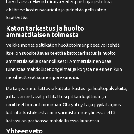
tarvittaessa. Hyvin toimiva vedenpoistojärjestelmä
ehkäisee kosteusvaurioita ja pidentää peltikaton
käyttöikää.
Katon tarkastus ja huolto
ammattilaisen toimesta
Vaikka monet peltikaton huoltotoimenpiteet voi tehdä
itse, on suositeltavaa teettää kattotarkastus ja huolto
ammattilaisella säännöllisesti. Ammattilainen osaa
tunnistaa mahdolliset ongelmat ja korjata ne ennen kuin
ne aiheuttavat suurempia vaurioita.
Me tarjoamme kattavia kattotarkastus- ja huoltopalveluita,
jotka varmistavat peltikattosi pitkän käyttöiän ja
moitteettoman toiminnan. Ota yhteyttä ja pyydä tarjous
kattotarkastuksesta, niin varmistamme yhdessä, että
kattosi on parhaassa mahdollisessa kunnossa.
Yhteenveto