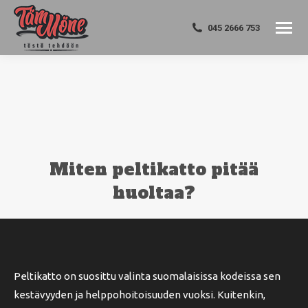
045 2666 753
Miten peltikatto pitää
huoltaa?
You are here:
Peltikatto on suosittu valinta suomalaisissa kodeissa sen
kestävyyden ja helppohoitoisuuden vuoksi. Kuitenkin,