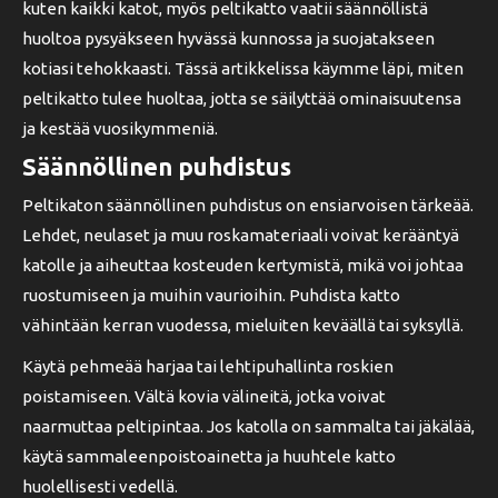
kuten kaikki katot, myös peltikatto vaatii säännöllistä
huoltoa pysyäkseen hyvässä kunnossa ja suojatakseen
kotiasi tehokkaasti. Tässä artikkelissa käymme läpi, miten
peltikatto tulee huoltaa, jotta se säilyttää ominaisuutensa
ja kestää vuosikymmeniä.
Säännöllinen puhdistus
Peltikaton säännöllinen puhdistus on ensiarvoisen tärkeää.
Lehdet, neulaset ja muu roskamateriaali voivat kerääntyä
katolle ja aiheuttaa kosteuden kertymistä, mikä voi johtaa
ruostumiseen ja muihin vaurioihin. Puhdista katto
vähintään kerran vuodessa, mieluiten keväällä tai syksyllä.
Käytä pehmeää harjaa tai lehtipuhallinta roskien
poistamiseen. Vältä kovia välineitä, jotka voivat
naarmuttaa peltipintaa. Jos katolla on sammalta tai jäkälää,
käytä sammaleenpoistoainetta ja huuhtele katto
huolellisesti vedellä.