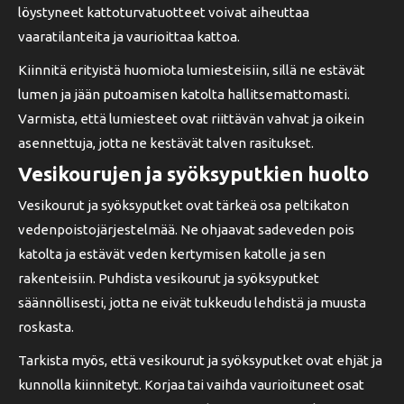
löystyneet kattoturvatuotteet voivat aiheuttaa
vaaratilanteita ja vaurioittaa kattoa.
Kiinnitä erityistä huomiota lumiesteisiin, sillä ne estävät
lumen ja jään putoamisen katolta hallitsemattomasti.
Varmista, että lumiesteet ovat riittävän vahvat ja oikein
asennettuja, jotta ne kestävät talven rasitukset.
Vesikourujen ja syöksyputkien huolto
Vesikourut ja syöksyputket ovat tärkeä osa peltikaton
vedenpoistojärjestelmää. Ne ohjaavat sadeveden pois
katolta ja estävät veden kertymisen katolle ja sen
rakenteisiin. Puhdista vesikourut ja syöksyputket
säännöllisesti, jotta ne eivät tukkeudu lehdistä ja muusta
roskasta.
Tarkista myös, että vesikourut ja syöksyputket ovat ehjät ja
kunnolla kiinnitetyt. Korjaa tai vaihda vaurioituneet osat