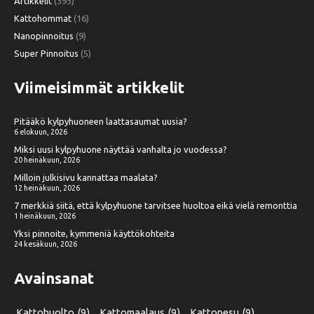
Artikkelit
(393)
Kattohommat
(16)
Nanopinnoitus
(9)
Super Pinnoitus
(5)
Viimeisimmät artikkelit
Pitääkö kylpyhuoneen laattasaumat uusia?
6 elokuun, 2026
Miksi uusi kylpyhuone näyttää vanhalta jo vuodessa?
20 heinäkuun, 2026
Milloin julkisivu kannattaa maalata?
12 heinäkuun, 2026
7 merkkiä siitä, että kylpyhuone tarvitsee huoltoa eikä vielä remonttia
1 heinäkuun, 2026
Yksi pinnoite, kymmeniä käyttökohteita
24 kesäkuun, 2026
Avainsanat
Kattohuolto
(9)
Kattomaalaus
(9)
Kattopesu
(9)