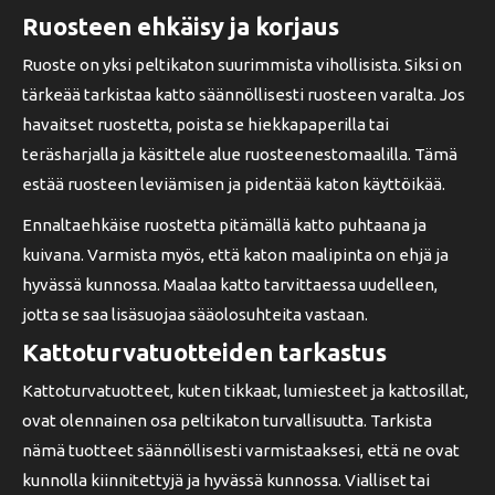
Ruosteen ehkäisy ja korjaus
Ruoste on yksi peltikaton suurimmista vihollisista. Siksi on
tärkeää tarkistaa katto säännöllisesti ruosteen varalta. Jos
havaitset ruostetta, poista se hiekkapaperilla tai
teräsharjalla ja käsittele alue ruosteenestomaalilla. Tämä
estää ruosteen leviämisen ja pidentää katon käyttöikää.
Ennaltaehkäise ruostetta pitämällä katto puhtaana ja
kuivana. Varmista myös, että katon maalipinta on ehjä ja
hyvässä kunnossa. Maalaa katto tarvittaessa uudelleen,
jotta se saa lisäsuojaa sääolosuhteita vastaan.
Kattoturvatuotteiden tarkastus
Kattoturvatuotteet, kuten tikkaat, lumiesteet ja kattosillat,
ovat olennainen osa peltikaton turvallisuutta. Tarkista
nämä tuotteet säännöllisesti varmistaaksesi, että ne ovat
kunnolla kiinnitettyjä ja hyvässä kunnossa. Vialliset tai