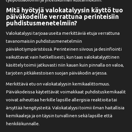
Mitä hyötyjä valokatalyysin käyttö tuo
päiväkodeille verrattuna perinteisiin
puhdistusmenetelmiin?
Valokatalyysi tarjoaa useita merkittäviä etuja verrattuna
tavanomaisiin puhdistusmenetelmiin
päiväkotiympäristössä. Perinteinen siivous ja desinfiointi
vaikuttavat vain hetkellisesti, kun taas valokatalyyttinen
käsittely toimii jatkuvasti niin kauan kuin pinnalla on valoa,
tarjoten pitkäkestoisen suojan päiväkodin arjessa.
Merkittävä etu on valokatalyysin kemikaalittomuus.
Päiväkodeissa käytettävät voimakkaat puhdistuskemikaalit
voivat aiheuttaa herkille lapsille allergisia reaktioita tai
ärsyttää hengitysteitä. Valokatalyysi toimii ilman haitallisia
kemikaaleja ja on täysin turvallinen sekä lapsille että
henkilökunnalle.