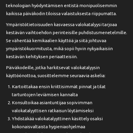
teknologian hyödyntämisen entistä monipuolisemmin
kaikissa päiväkodin tiloissa valaistuksesta riippumatta.
Ympäristötietoisuuden kasvaessa valokatalyysi tarjoaa
kestävän vaihtoehdon perinteisille puhdistusmenetelmille.
Se vähentää kemikaalien käyttöä ja siitä johtuvaa
ympäristökuormitusta, mikä sopii hyvin nykyaikaisiin
kestävän kehityksen periaatteisiin.
Päiväkodeille, jotka harkitsevat valokatalyysin
käyttöönottoa, suosittelemme seuraavia askelia:
Kartoittakaa ensin kriittisimmät pinnat ja tilat
tartuntojen leviämisen kannalta
Konsultoikaa asiantuntijaa sopivimman
valokatalyyttisen ratkaisun löytämiseksi
Yhdistäkää valokatalyyttinen käsittely osaksi
kokonaisvaltaista hygieniaohjelmaa