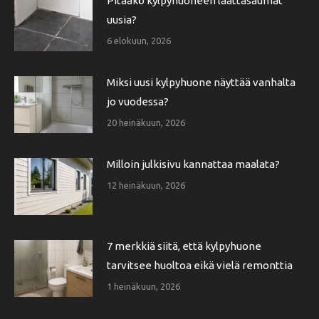
Pitääkö kylpyhuoneen laattasaumat
uusia?
6 elokuun, 2026
Miksi uusi kylpyhuone näyttää vanhalta
jo vuodessa?
20 heinäkuun, 2026
Milloin julkisivu kannattaa maalata?
12 heinäkuun, 2026
7 merkkiä siitä, että kylpyhuone
tarvitsee huoltoa eikä vielä remonttia
1 heinäkuun, 2026