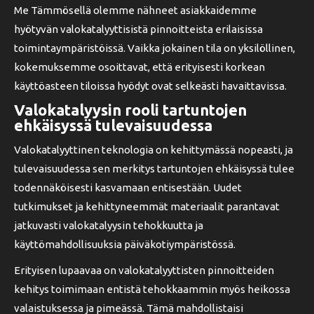
Me Tämmösellä olemme nähneet asiakkaidemme
hyötyvän valokatalyyttisistä pinnoitteista erilaisissa
toimintaympäristöissä. Vaikka jokainen tila on yksilöllinen,
kokemuksemme osoittavat, että erityisesti korkean
käyttöasteen tiloissa hyödyt ovat selkeästi havaittavissa.
Valokatalyysin rooli tartuntojen
ehkäisyssä tulevaisuudessa
Valokatalyyttinen teknologia on kehittymässä nopeasti, ja
tulevaisuudessa sen merkitys tartuntojen ehkäisyssä tulee
todennäköisesti kasvamaan entisestään. Uudet
tutkimukset ja kehittyneemmät materiaalit parantavat
jatkuvasti valokatalyysin tehokkuutta ja
käyttömahdollisuuksia päiväkotiympäristössä.
Erityisen lupaavaa on valokatalyyttisten pinnoitteiden
kehitys toimimaan entistä tehokkaammin myös heikossa
valaistuksessa ja pimeässä. Tämä mahdollistaisi