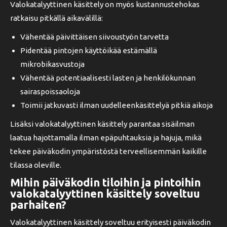
Valokatalyyttinen käsittely on myös kustannustehokas
ratkaisu pitkällä aikavälillä:
Vähentää päivittäisen siivoustyön tarvetta
Pidentää pintojen käyttöikää estämällä
mikrobikasvustoja
Vähentää potentiaalisesti lasten ja henkilökunnan
sairaspoissaoloja
Toimii jatkuvasti ilman uudelleenkäsittelyä pitkiä aikoja
Lisäksi valokatalyyttinen käsittely parantaa sisäilman
laatua hajottamalla ilman epäpuhtauksia ja hajuja, mikä
tekee päiväkodin ympäristöstä terveellisemmän kaikille
tilassa oleville.
Mihin päiväkodin tiloihin ja pintoihin
valokatalyyttinen käsittely soveltuu
parhaiten?
Valokatalyyttinen käsittely soveltuu erityisesti päiväkodin