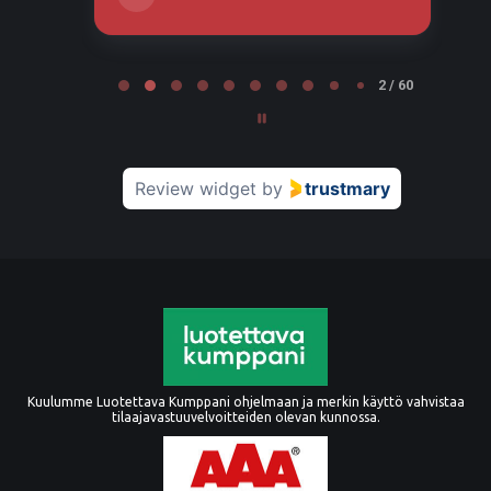
Page 2 of 60
2 / 60
Review widget
by
trustmary
Kuulumme Luotettava Kumppani ohjelmaan ja merkin käyttö vahvistaa
tilaajavastuuvelvoitteiden olevan kunnossa.