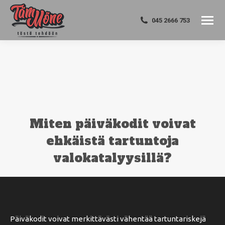
045 2666 753
Miten päiväkodit voivat
ehkäistä tartuntoja
valokatalyysillä?
You are here:
Päiväkodit voivat merkittävästi vähentää tartuntariskejä