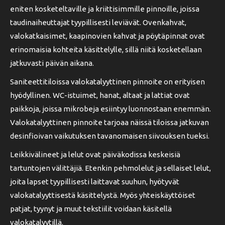
eniten kosketeltaville ja kriittisimmille pinnoille, joissa
taudinaiheuttajat tyypillisesti leviävät. Ovenkahvat,
valokatkaisimet, kaapinovien kahvat ja pöytäpinnat ovat
erinomaisia kohteita käsittelylle, sillä niitä kosketellaan
jatkuvasti päivän aikana.
Saniteettitiloissa valokatalyyttinen pinnoite on erityisen
hyödyllinen. WC-istuimet, hanat, altaat ja lattiat ovat
paikkoja, joissa mikrobeja esiintyy luonnostaan enemmän.
Valokatalyyttinen pinnoite tarjoaa näissä tiloissa jatkuvan
desinfioivan vaikutuksen tavanomaisen siivouksen tueksi.
Leikkivälineet ja lelut ovat päiväkodissa keskeisiä
tartuntojen välittäjiä. Etenkin pehmolelut ja sellaiset lelut,
joita lapset tyypillisesti laittavat suuhun, hyötyvät
valokatalyyttisestä käsittelystä. Myös yhteiskäyttöiset
patjat, tyynyt ja muut tekstiilit voidaan käsitellä
valokatalyytillä.