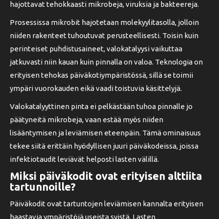
hajottavat tehokkaasti mikrobeja, viruksia ja bakteereja.
Prosessissa mikrobit hajotetaan molekyylitasolla, jolloin
niiden rakenteet tuhoutuvat perusteellisesti. Toisin kuin
perinteiset puhdistusaineet, valokatalyysi vaikuttaa
jatkuvasti niin kauan kuin pinnalla on valoa. Teknologia on
erityisen tehokas päiväkotiympäristössä, sillä se toimii
ympäri vuorokauden eikä vaadi toistuvia käsittelyjä.
Valokatalyyttinen pinta ei pelkästään tuhoa pinnalle jo
päätyneitä mikrobeja, vaan estää myös niiden
lisääntymisen ja leviämisen eteenpäin. Tämä ominaisuus
tekee siitä erittäin hyödyllisen juuri päiväkodeissa, joissa
infektiotaudit leviävät helposti lasten välillä.
Miksi päiväkodit ovat erityisen alttiita
tartunnoille?
Päiväkodit ovat tartuntojen leviämisen kannalta erityisen
haastavia ympäristöjä useista syistä. Lasten