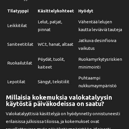
Tilatyyppi
Käsittelykohteet
Hyödyt
Lelut, patjat,
Vähentää lelujen
Leikkitilat
pinnat
kautta leviäviä tauteja
Jatkuva desinfioiva
Saniteetitilat
WC:t, hanat, altaat
vaikutus
Pöydät, tuolit,
Ruokamyrkytysriskien
Ruokailutilat
kaiteet
minimointi
Puhtaampi
Lepotilat
Sängyt, tekstiilit
nukkumaympäristö
Millaisia kokemuksia valokatalyysin
käytöstä päiväkodeissa on saatu?
Valokatalyyttisiä käsittelyjä on hyödynnetty onnistuneesti
erilaisissa julkisissa tiloissa, ja kokemukset ovat