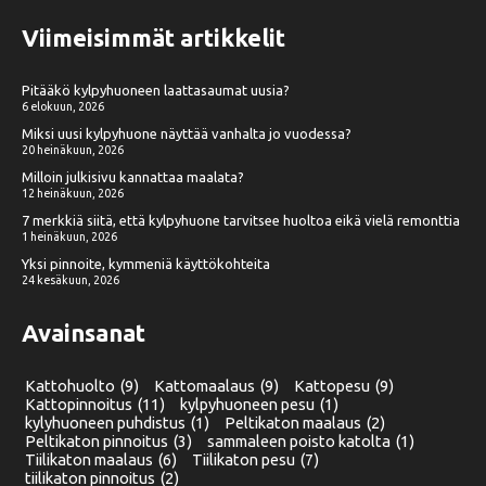
Viimeisimmät artikkelit
Pitääkö kylpyhuoneen laattasaumat uusia?
6 elokuun, 2026
Miksi uusi kylpyhuone näyttää vanhalta jo vuodessa?
20 heinäkuun, 2026
Milloin julkisivu kannattaa maalata?
12 heinäkuun, 2026
7 merkkiä siitä, että kylpyhuone tarvitsee huoltoa eikä vielä remonttia
1 heinäkuun, 2026
Yksi pinnoite, kymmeniä käyttökohteita
24 kesäkuun, 2026
Avainsanat
Kattohuolto
(9)
Kattomaalaus
(9)
Kattopesu
(9)
Kattopinnoitus
(11)
kylpyhuoneen pesu
(1)
kylyhuoneen puhdistus
(1)
Peltikaton maalaus
(2)
Peltikaton pinnoitus
(3)
sammaleen poisto katolta
(1)
Tiilikaton maalaus
(6)
Tiilikaton pesu
(7)
tiilikaton pinnoitus
(2)