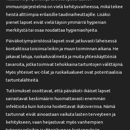
immuunijärjestelmä on vielä kehitysvaiheessa, mikä tekee
heistä alttiimpia erilaisille taudinaiheuttajille. Lisäksi
pienet lapset eivät vielä täysin ymmärrä hygienian
merkitystä tai osaa noudattaa hygieniaohjeita.
Päiväkotiympäristössä lapset ovat jatkuvasti läheisessä
kontaktissa toisiinsa leikin ja muun toiminnan aikana. He
jakavat leluja, ruokailuvälineitä ja muita yhteiskäyttöisiä
tavaroita, jotka toimivat tehokkaina tartuntojen välittäjinä.
Myös yhteiset wc-tilat ja ruokailualueet ovat potentiaalisia
tartuntalähteitä.
Tutkimukset osoittavat, että päiväkoti-ikäiset lapset
sairastavat keskimäärin huomattavasti enemmän
infektioita kuin kotona hoidettavat ikätoverinsa. Nämä
tartunnat eivät ainoastaan vaikuta lasten terveyteen ja
kehitykseen, vaan heijastuvat myös vanhempien
työpoissaoloihin ja yhteiskunnan kustannuksiin.