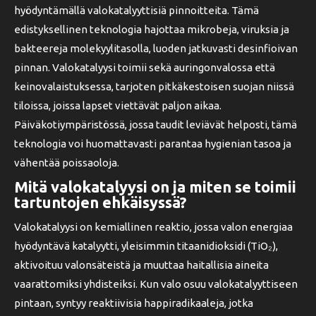
hyödyntämällä valokatalyyttisiä pinnoitteita. Tämä
edistyksellinen teknologia hajottaa mikrobeja, viruksia ja
bakteereja molekyylitasolla, luoden jatkuvasti desinfioivan
pinnan. Valokatalyysi toimii sekä auringonvalossa että
keinovalaistuksessa, tarjoten pitkäkestoisen suojan niissä
tiloissa, joissa lapset viettävät paljon aikaa.
Päiväkotiympäristössä, jossa taudit leviävät helposti, tämä
teknologia voi huomattavasti parantaa hygienian tasoa ja
vähentää poissaoloja.
Mitä valokatalyysi on ja miten se toimii
tartuntojen ehkäisyssä?
Valokatalyysi on kemiallinen reaktio, jossa valon energiaa
hyödyntävä katalyytti, yleisimmin titaanidioksidi (TiO₂),
aktivoituu valonsäteistä ja muuttaa haitallisia aineita
vaarattomiksi yhdisteiksi. Kun valo osuu valokatalyyttiseen
pintaan, syntyy reaktiivisia happiradikaaleja, jotka