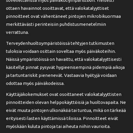
sovellettavissa myös päiväkotiympäristöön. Yleisesti
ottaen havainnot osoittavat, että valokatalyyttiset
pinnoitteet ovat vähentäneet pintojen mikrobikuormaa
merkittävästi perinteisiin puhdistusmenetelmiin
verrattuna.
Terveydenhuoltoympäristöissä tehtyjen tutkimusten
tuloksia voidaan osittain soveltaa myös päiväkoteihin.
Näissä ympäristöissä on havaittu, että valokatalyyttisesti
käsitellyt pinnat pysyvät hygieenisempinä pidempiä aikoja
ja tartuntariskit pienenevät. Vastaavia hyötyjä voidaan
odottaa myös päiväkodeissa.
Käyttäjäkokemukset ovat osoittaneet valokatalyyttisten
pinnoitteiden olevan helppokäyttöisiä ja huoltovapaita. Ne
eivät muuta pintojen ulkonäköä tai tuntua, mikä on tärkeää
erityisesti lasten käyttämissä tiloissa. Pinnoitteet eivät
myöskään kuluta pintoja tai aiheuta niihin vaurioita.