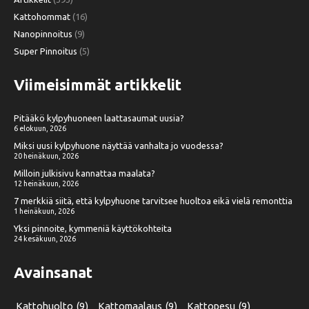
Kattohommat
(16)
Nanopinnoitus
(9)
Super Pinnoitus
(5)
Viimeisimmät artikkelit
Pitääkö kylpyhuoneen laattasaumat uusia?
6 elokuun, 2026
Miksi uusi kylpyhuone näyttää vanhalta jo vuodessa?
20 heinäkuun, 2026
Milloin julkisivu kannattaa maalata?
12 heinäkuun, 2026
7 merkkiä siitä, että kylpyhuone tarvitsee huoltoa eikä vielä remonttia
1 heinäkuun, 2026
Yksi pinnoite, kymmeniä käyttökohteita
24 kesäkuun, 2026
Avainsanat
Kattohuolto
(9)
Kattomaalaus
(9)
Kattopesu
(9)