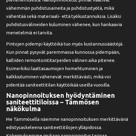
vähemmän puhdistusaineita ja puhdistustyötä, mikä
vähentää sekä materiaali- että työkustannuksia. Lisäksi
puhdistusvälineiden kuluminen vähenee, kun hankaavia
menetelmiä ei tarvita.
Pintojen pidempi käyttöikä tuo myös kustannussäästöjä.
Kun pinnat pysyvät paremmassa kunnossa pidempään,
kalliiden remontointitarpeiden välinen aika pitenee.
Esimerkiksi laattasaumojen homehtuminen ja
kalkkiutuminen vähenevät merkittävästi, mikä voi
pidentää saniteettitilan käyttöikää useilla vuosilla.
Nanopinnoituksen hyödyntäminen
saniteettitiloissa – Tämmösen
näkökulma
Me Tämmösellä näemme nanopinnoituksen merkittävänä
edistysaskeleena saniteettitilojen ylläpidossa.
Kokemuksemme mukaan nanopinnoitus tarjoaa