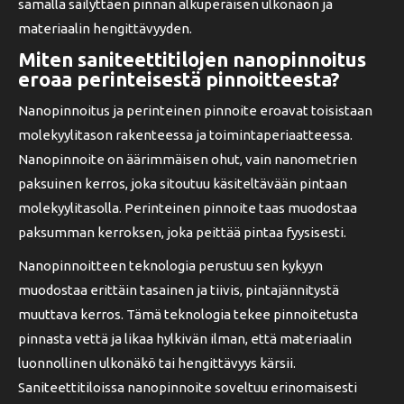
samalla säilyttäen pinnan alkuperäisen ulkonäön ja
materiaalin hengittävyyden.
Miten saniteettitilojen nanopinnoitus
eroaa perinteisestä pinnoitteesta?
Nanopinnoitus ja perinteinen pinnoite eroavat toisistaan
molekyylitason rakenteessa ja toimintaperiaatteessa.
Nanopinnoite on äärimmäisen ohut, vain nanometrien
paksuinen kerros, joka sitoutuu käsiteltävään pintaan
molekyylitasolla. Perinteinen pinnoite taas muodostaa
paksumman kerroksen, joka peittää pintaa fyysisesti.
Nanopinnoitteen teknologia perustuu sen kykyyn
muodostaa erittäin tasainen ja tiivis, pintajännitystä
muuttava kerros. Tämä teknologia tekee pinnoitetusta
pinnasta vettä ja likaa hylkivän ilman, että materiaalin
luonnollinen ulkonäkö tai hengittävyys kärsii.
Saniteettitiloissa nanopinnoite soveltuu erinomaisesti