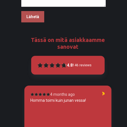
Tässä on mitä asiakkaamme
sanovat
4.8
146
reviews
4 months ago
tunut
Homma toimi kuin junan vessa!
To
so
tos
tä,