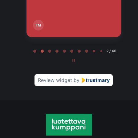
TM
Page 2 of 60
2 / 60
Review widget
by
trustmary