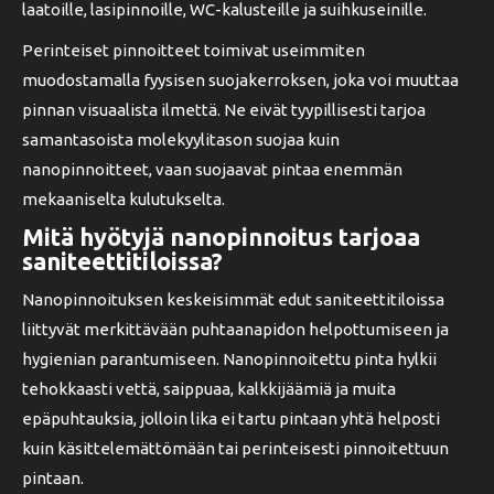
laatoille, lasipinnoille, WC-kalusteille ja suihkuseinille.
Perinteiset pinnoitteet toimivat useimmiten
muodostamalla fyysisen suojakerroksen, joka voi muuttaa
pinnan visuaalista ilmettä. Ne eivät tyypillisesti tarjoa
samantasoista molekyylitason suojaa kuin
nanopinnoitteet, vaan suojaavat pintaa enemmän
mekaaniselta kulutukselta.
Mitä hyötyjä nanopinnoitus tarjoaa
saniteettitiloissa?
Nanopinnoituksen keskeisimmät edut saniteettitiloissa
liittyvät merkittävään puhtaanapidon helpottumiseen ja
hygienian parantumiseen. Nanopinnoitettu pinta hylkii
tehokkaasti vettä, saippuaa, kalkkijäämiä ja muita
epäpuhtauksia, jolloin lika ei tartu pintaan yhtä helposti
kuin käsittelemättömään tai perinteisesti pinnoitettuun
pintaan.