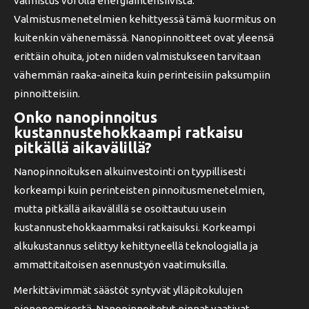
valmistus voi olla energiaintensiivistä.
Valmistusmenetelmien kehittyessä tämä kuormitus on
kuitenkin vähenemässä. Nanopinnoitteet ovat yleensä
erittäin ohuita, joten niiden valmistukseen tarvitaan
vähemmän raaka-aineita kuin perinteisiin paksumpiin
pinnoitteisiin.
Onko nanopinnoitus
kustannustehokkaampi ratkaisu
pitkällä aikavälillä?
Nanopinnoituksen alkuinvestointi on tyypillisesti
korkeampi kuin perinteisten pinnoitusmenetelmien,
mutta pitkällä aikavälillä se osoittautuu usein
kustannustehokkaammaksi ratkaisuksi. Korkeampi
alkukustannus selittyy kehittyneellä teknologialla ja
ammattitaitoisen asennustyön vaatimuksilla.
Merkittävimmät säästöt syntyvät ylläpitokulujen
pienenemisestä. Nanopinnoitetut pinnat vaativat