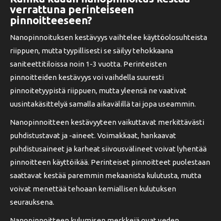
verrattuna perinteiseen
pinnoitteeseen?
Nanopinnoituksen kestävyys vaihtelee käyttöolosuhteista
riippuen, mutta tyypillisesti se säilyy tehokkaana
saniteettitiloissa noin 1-3 vuotta. Perinteisten
pinnoitteiden kestävyys voi vaihdella suuresti
pinnoitetyypistä riippuen, mutta yleensä ne vaativat
uusintakäsittelyä samalla aikavälillä tai jopa useammin.
Nanopinnoitteen kestävyyteen vaikuttavat merkittävästi
puhdistustavat ja -aineet. Voimakkaat, hankaavat
puhdistusaineet ja karheat siivousvälineet voivat lyhentää
pinnoitteen käyttöikää. Perinteiset pinnoitteet puolestaan
saattavat kestää paremmin mekaanista kulutusta, mutta
voivat menettää tehoaan kemiallisen kulutuksen
seurauksena.
Nanopinnoitteen kulumisen merkkejä ovat veden