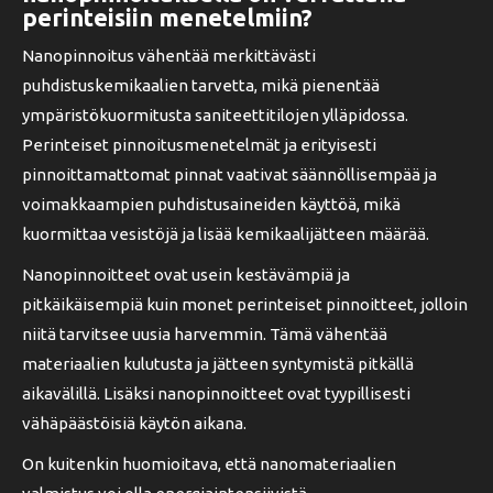
perinteisiin menetelmiin?
Nanopinnoitus vähentää merkittävästi
puhdistuskemikaalien tarvetta, mikä pienentää
ympäristökuormitusta saniteettitilojen ylläpidossa.
Perinteiset pinnoitusmenetelmät ja erityisesti
pinnoittamattomat pinnat vaativat säännöllisempää ja
voimakkaampien puhdistusaineiden käyttöä, mikä
kuormittaa vesistöjä ja lisää kemikaalijätteen määrää.
Nanopinnoitteet ovat usein kestävämpiä ja
pitkäikäisempiä kuin monet perinteiset pinnoitteet, jolloin
niitä tarvitsee uusia harvemmin. Tämä vähentää
materiaalien kulutusta ja jätteen syntymistä pitkällä
aikavälillä. Lisäksi nanopinnoitteet ovat tyypillisesti
vähäpäästöisiä käytön aikana.
On kuitenkin huomioitava, että nanomateriaalien