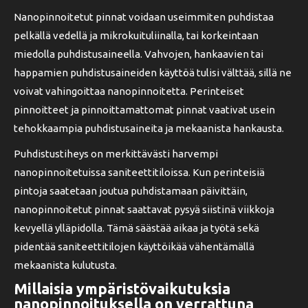
Nanopinnoitetut pinnat voidaan useimmiten puhdistaa
pelkällä vedellä ja mikrokuituliinalla, tai korkeintaan
miedolla puhdistusaineella. Vahvojen, hankaavien tai
happamien puhdistusaineiden käyttöä tulisi välttää, sillä ne
voivat vahingoittaa nanopinnoitetta. Perinteiset
pinnoitteet ja pinnoittamattomat pinnat vaativat usein
tehokkaampia puhdistusaineita ja mekaanista hankausta.
Puhdistustiheys on merkittävästi harvempi
nanopinnoitetuissa saniteettitiloissa. Kun perinteisiä
pintoja saatetaan joutua puhdistamaan päivittäin,
nanopinnoitetut pinnat saattavat pysyä siistinä viikkoja
kevyellä ylläpidolla. Tämä säästää aikaa ja työtä sekä
pidentää saniteettitilojen käyttöikää vähentämällä
mekaanista kulutusta.
Millaisia ympäristövaikutuksia
nanopinnoituksella on verrattuna