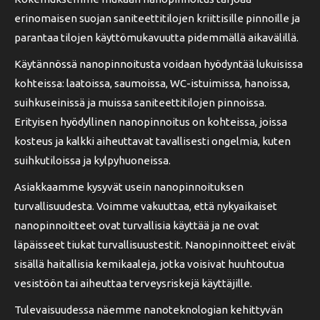
erinomaisen suojan saniteettitilojen kriittisille pinnoille ja
parantaa tilojen käyttömukavuutta pidemmällä aikavälillä.
Käytännössä nanopinnoitusta voidaan hyödyntää lukuisissa
kohteissa: laatoissa, saumoissa, WC-istuimissa, hanoissa,
suihkuseinissä ja muissa saniteettitilojen pinnoissa.
Erityisen hyödyllinen nanopinnoitus on kohteissa, joissa
kosteus ja kalkki aiheuttavat tavallisesti ongelmia, kuten
suihkutiloissa ja kylpyhuoneissa.
Asiakkaamme kysyvät usein nanopinnoituksen
turvallisuudesta. Voimme vakuuttaa, että nykyaikaiset
nanopinnoitteet ovat turvallisia käyttää ja ne ovat
läpäisseet tiukat turvallisuustestit. Nanopinnoitteet eivät
sisällä haitallisia kemikaaleja, jotka voisivat huuhtoutua
vesistöön tai aiheuttaa terveysriskejä käyttäjille.
Tulevaisuudessa näemme nanoteknologian kehittyvän