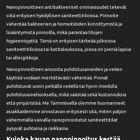
Nanopinnoitteen antibakteeriset ominaisuudet tekevät
siitä erityisen hyödyllisen saniteettitiloissa. Pinnoite
vähentää bakteerien ja homeitiöiden kiinnittymistä ja
lisääntymistä pinnoilla, mikä parantaa tilojen
hygieenisyyttä. Tämä on erityisen tärkeää julkisissa
saniteettitiloissa tai kotitalouksissa, joissa on pieniä lapsia
tai allergikkoja.
Nanopinnoitteen ansiosta puhdistusaineiden ja veden
käyttöä voidaan merkittävästi vähentää. Pinnat
puhdistuvat usein pelkällä vedellä tai hyvin miedolla
puhdistusaineliuoksella, mikä säästää sekä kustannuksia
että ympäristöä. Me Tämmösellä olemme huomanneet
asiakkaidemme arvostavan erityisesti sitä, miten paljon
vähemmällä vaivalla nanopinnoitetut saniteettitilat
pysyvät puhtaina ja raikkaina.
Kuinka kauan nanopinnoitus kestää