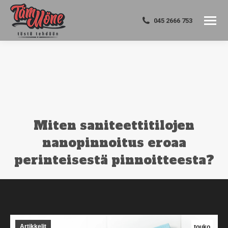
045 2666 753
Miten saniteettitilojen
nanopinnoitus eroaa
perinteisestä pinnoitteesta?
You are here:
Artikkelit
touko