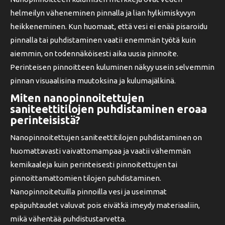
helmeilyn väheneminen pinnalla ja lian hylkimiskyvyn
heikkeneminen. Kun huomaat, että vesi ei enää pisaroidu
pinnalla tai puhdistaminen vaatii enemmän työtä kuin
aiemmin, on todennäköisesti aika uusia pinnoite.
Perinteisen pinnoitteen kuluminen näkyy usein selvemmin
pinnan visuaalisina muutoksina ja kulumajälkinä.
Miten nanopinnoitettujen
saniteettitilojen puhdistaminen eroaa
perinteisistä?
Nanopinnoitettujen saniteettitilojen puhdistaminen on
huomattavasti vaivattomampaa ja vaatii vähemmän
kemikaaleja kuin perinteisesti pinnoitettujen tai
pinnoittamattomien tilojen puhdistaminen.
Nanopinnoitetuilla pinnoilla vesi ja useimmat
epäpuhtaudet valuvat pois eivätkä imeydy materiaaliin,
mikä vähentää puhdistustarvetta.