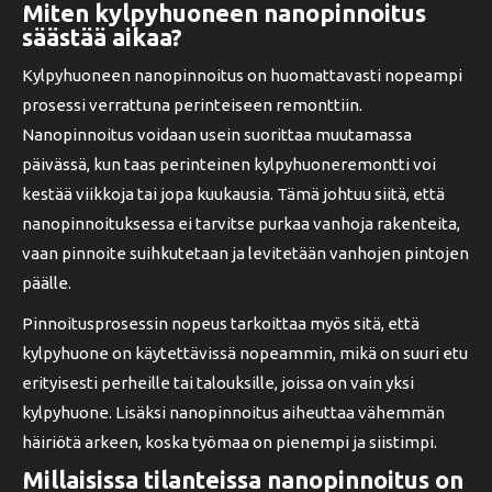
Miten kylpyhuoneen nanopinnoitus
säästää aikaa?
Kylpyhuoneen nanopinnoitus on huomattavasti nopeampi
prosessi verrattuna perinteiseen remonttiin.
Nanopinnoitus voidaan usein suorittaa muutamassa
päivässä, kun taas perinteinen kylpyhuoneremontti voi
kestää viikkoja tai jopa kuukausia. Tämä johtuu siitä, että
nanopinnoituksessa ei tarvitse purkaa vanhoja rakenteita,
vaan pinnoite suihkutetaan ja levitetään vanhojen pintojen
päälle.
Pinnoitusprosessin nopeus tarkoittaa myös sitä, että
kylpyhuone on käytettävissä nopeammin, mikä on suuri etu
erityisesti perheille tai talouksille, joissa on vain yksi
kylpyhuone. Lisäksi nanopinnoitus aiheuttaa vähemmän
häiriötä arkeen, koska työmaa on pienempi ja siistimpi.
Millaisissa tilanteissa nanopinnoitus on