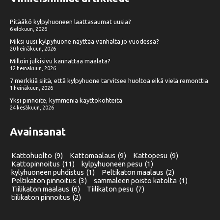
Pitääkö kylpyhuoneen laattasaumat uusia?
6 elokuun, 2026
Miksi uusi kylpyhuone näyttää vanhalta jo vuodessa?
20 heinäkuun, 2026
Milloin julkisivu kannattaa maalata?
12 heinäkuun, 2026
7 merkkiä siitä, että kylpyhuone tarvitsee huoltoa eikä vielä remonttia
1 heinäkuun, 2026
Yksi pinnoite, kymmeniä käyttökohteita
24 kesäkuun, 2026
Avainsanat
Kattohuolto
(9)
Kattomaalaus
(9)
Kattopesu
(9)
Kattopinnoitus
(11)
kylpyhuoneen pesu
(1)
kylyhuoneen puhdistus
(1)
Peltikaton maalaus
(2)
Peltikaton pinnoitus
(3)
sammaleen poisto katolta
(1)
Tiilikaton maalaus
(6)
Tiilikaton pesu
(7)
tiilikaton pinnoitus
(2)