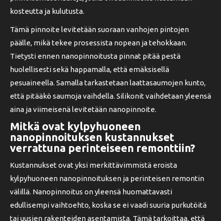
kosteutta ja kulutusta.
Tämä pinnoite levitetään suoraan vanhojen pintojen
päälle, mikä tekee prosessista nopean ja tehokkaan.
Tietysti ennen nanopinnoitusta pinnat pitää pestä
huolellisesti sekä happamalla, että emäksisellä
pesuaineella. Samalla tarkastetaan laattasaumojen kunto,
että pitääkö saumoja vaihdella. Silikonit vaihdetaan yleensä
aina ja viimeisenä levitetään nanopinnoite.
Mitkä ovat kylpyhuoneen
nanopinnoituksen kustannukset
verrattuna perinteiseen remonttiin?
Kustannukset ovat yksi merkittävimmistä eroista
kylpyhuoneen nanopinnoituksen ja perinteisen remontin
välillä. Nanopinnoitus on yleensä huomattavasti
edullisempi vaihtoehto, koska se ei vaadi suuria purkutöitä
tai uusien rakenteiden asentamista. Tämä tarkoittaa, että