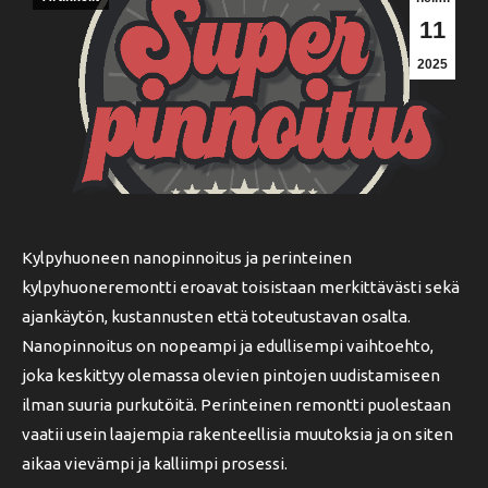
11
2025
Kylpyhuoneen nanopinnoitus ja perinteinen
kylpyhuoneremontti eroavat toisistaan merkittävästi sekä
ajankäytön, kustannusten että toteutustavan osalta.
Nanopinnoitus on nopeampi ja edullisempi vaihtoehto,
joka keskittyy olemassa olevien pintojen uudistamiseen
ilman suuria purkutöitä. Perinteinen remontti puolestaan
vaatii usein laajempia rakenteellisia muutoksia ja on siten
aikaa vievämpi ja kalliimpi prosessi.