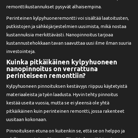
remonttikustannukset pysyvät alhaisempina.
Perinteinen kylpyhuoneremontti voi sisältää laatoitusten,
putkistojen ja sähköjärjestelmien uusimista, mikä nostaa
kustannuksia merkittävästi. Nanopinnoitus tarjoaa
kustannustehokkaan tavan saavuttaa uusi ilme ilman suuria
investointeja.
Kuinka pitkäikäinen kylpyhuoneen
nanopinnoitus on verrattuna
perinteiseen remonttiin?
Kylpyhuoneen pinnoituksen kestävyys riippuu käytetyistä
materiaaleista ja työn laadusta. Hyvin tehty pinnoitus
kestää useita vuosia, mutta se ei yleensä ole yhtä
pitkäikäinen kuin perinteinen remontti, jossa rakenteet
uusitaan kokonaan.
Pinnoituksen etuna on kuitenkin se, että se on helppo ja