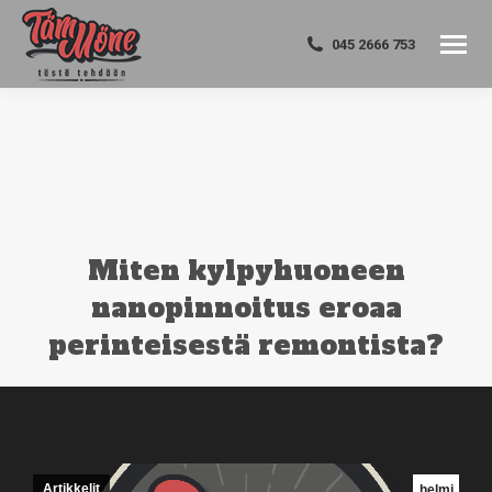
045 2666 753
Miten kylpyhuoneen
nanopinnoitus eroaa
perinteisestä remontista?
You are here:
Artikkelit
helmi