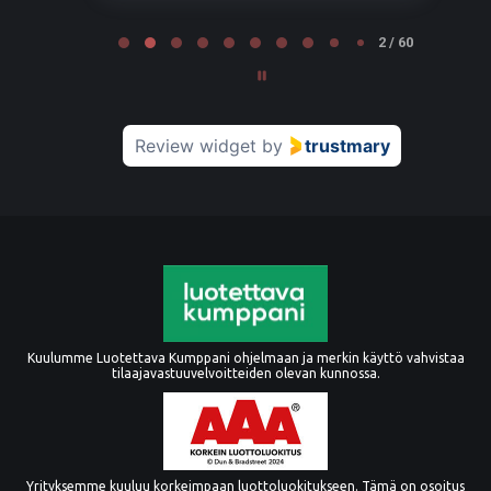
Page 2 of 60
2 / 60
Review widget
by
trustmary
Kuulumme Luotettava Kumppani ohjelmaan ja merkin käyttö vahvistaa
tilaajavastuuvelvoitteiden olevan kunnossa.
Yrityksemme kuuluu korkeimpaan luottoluokitukseen. Tämä on osoitus