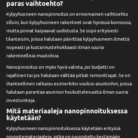
paras vaihtoehto?
Kylpyhuoneen nanopinnoitus on erinomainen vaihtoehto
silloin, kun kylpyhuoneen rakenteet ovat hyvässä kunnossa,
mutta pinnat kaipaavat uudistusta. Se sopii erityisesti
tilanteisiin, joissa halutaan päivittää kylpyhuoneen ilmettä
nopeasti ja kustannustehokkaasti ilman suuria
rakenteellisia muutoksia.
Nanopinnoitus on myös hyvä valinta, jos budjetti on
rajallinen tai jos halutaan välttää pitkät remonttiajat. Se on
ihanteellinen ratkaisu esimerkiksi vuokra-asuntoihin, joissa
halutaan parantaa asunnon houkuttelevuutta ilman suuria
investointeja.
Mitä materiaaleja nanopinnoituksessa
käytetään?
Kylpyhuoneen nanopinnoituksessa käytetään erityisiä
pinnoitemateriaaleja, jotka on suunniteltu kestämään