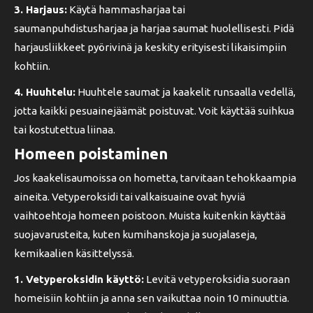
3. Harjaus:
Käytä hammasharjaa tai
saumanpuhdistusharjaa ja harjaa saumat huolellisesti. Pidä
harjausliikkeet pyörivinä ja keskity erityisesti likaisimpiin
kohtiin.
4. Huuhtelu:
Huuhtele saumat ja kaakelit runsaalla vedellä,
jotta kaikki pesuainejäämät poistuvat. Voit käyttää suihkua
tai kostutettua liinaa.
Homeen poistaminen
Jos kaakelisaumoissa on hometta, tarvitaan tehokkaampia
aineita. Vetyperoksidi tai valkaisuaine ovat hyviä
vaihtoehtoja homeen poistoon. Muista kuitenkin käyttää
suojavarusteita, kuten kumihanskoja ja suojalaseja,
kemikaalien käsittelyssä.
1. Vetyperoksidin käyttö:
Levitä vetyperoksidia suoraan
homeisiin kohtiin ja anna sen vaikuttaa noin 10 minuuttia.