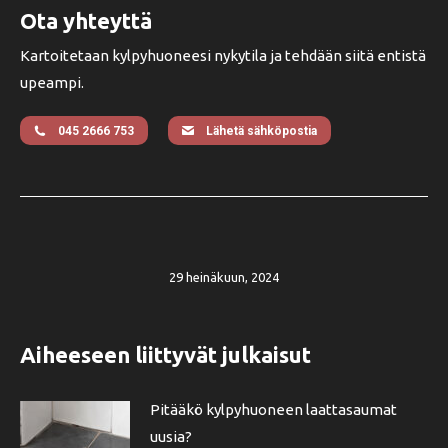
Ota yhteyttä
Kartoitetaan kylpyhuoneesi nykytila ja tehdään siitä entistä
upeampi.
045 2666 753
Lähetä sähköpostia
29 heinäkuun, 2024
Aiheeseen liittyvät julkaisut
Pitääkö kylpyhuoneen laattasaumat
uusia?