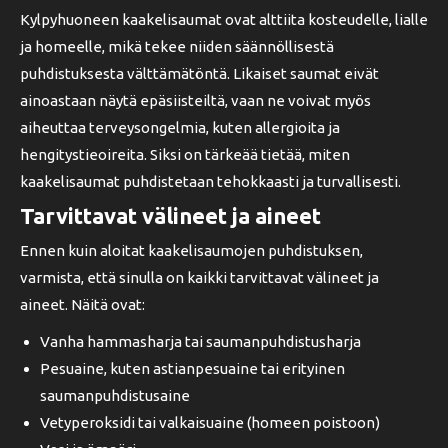
Kylpyhuoneen kaakelisaumat ovat alttiita kosteudelle, lialle
ja homeelle, mikä tekee niiden säännöllisestä
puhdistuksesta välttämätöntä. Likaiset saumat eivät
ainoastaan näytä epäsiisteiltä, vaan ne voivat myös
aiheuttaa terveysongelmia, kuten allergioita ja
hengitystieoireita. Siksi on tärkeää tietää, miten
kaakelisaumat puhdistetaan tehokkaasti ja turvallisesti.
Tarvittavat välineet ja aineet
Ennen kuin aloitat kaakelisaumojen puhdistuksen,
varmista, että sinulla on kaikki tarvittavat välineet ja
aineet. Näitä ovat:
Vanha hammasharja tai saumanpuhdistusharja
Pesuaine, kuten astianpesuaine tai erityinen
saumanpuhdistusaine
Vetyperoksidi tai valkaisuaine (homeen poistoon)