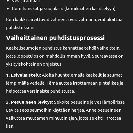
Vesi ja ämpäri
Kumihanskat ja suojalasit (kemikaalien käsittelyyn)
Kun kaikki tarvittavat välineet ovat valmiina, voit aloittaa
puhdistuksen.
Vaiheittainen puhdistusprosessi
Kaakelisaumojen puhdistus kannattaa tehdä vaiheittain,
jotta lopputulos on mahdollisimman hyvä. Seuraavassa on
yksityiskohtainen ohjeistus:
1. Esivalmistelu:
Aloita huuhtelemalla kaakelit ja saumat
lämpimällä vedellä. Tämä auttaa irrottamaan pintalikaa ja
helpottaa varsinaista puhdistusta.
2. Pesuaineen levitys:
Sekoita pesuaine ja vesi ämpärissä.
Levitä seos saumoihin käyttäen harjaa. Anna pesuaineen
vaikuttaa muutaman minuutin ajan, jotta se ehtii irrottaa
lian.