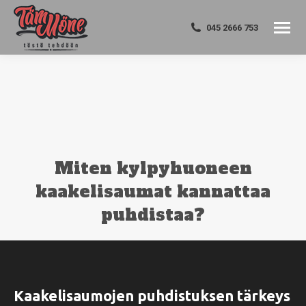
045 2666 753
Miten kylpyhuoneen
kaakelisaumat kannattaa
puhdistaa?
You are here:
Kaakelisaumojen puhdistuksen tärkeys