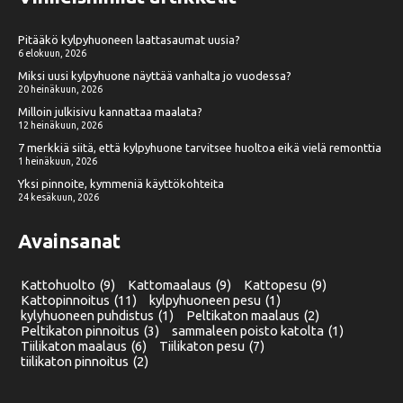
Pitääkö kylpyhuoneen laattasaumat uusia?
6 elokuun, 2026
Miksi uusi kylpyhuone näyttää vanhalta jo vuodessa?
20 heinäkuun, 2026
Milloin julkisivu kannattaa maalata?
12 heinäkuun, 2026
7 merkkiä siitä, että kylpyhuone tarvitsee huoltoa eikä vielä remonttia
1 heinäkuun, 2026
Yksi pinnoite, kymmeniä käyttökohteita
24 kesäkuun, 2026
Avainsanat
Kattohuolto
(9)
Kattomaalaus
(9)
Kattopesu
(9)
Kattopinnoitus
(11)
kylpyhuoneen pesu
(1)
kylyhuoneen puhdistus
(1)
Peltikaton maalaus
(2)
Peltikaton pinnoitus
(3)
sammaleen poisto katolta
(1)
Tiilikaton maalaus
(6)
Tiilikaton pesu
(7)
tiilikaton pinnoitus
(2)