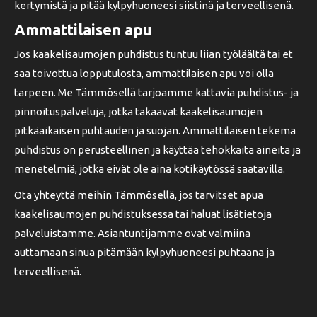
kertymistä ja pitää kylpyhuoneesi siistinä ja terveellisenä.
Ammattilaisen apu
Jos kaakelisaumojen puhdistus tuntuu liian työläältä tai et
saa toivottua lopputulosta, ammattilaisen apu voi olla
tarpeen. Me Tämmösellä tarjoamme kattavia puhdistus- ja
pinnoituspalveluja, jotka takaavat kaakelisaumojen
pitkäaikaisen puhtauden ja suojan. Ammattilaisen tekemä
puhdistus on perusteellinen ja käyttää tehokkaita aineita ja
menetelmiä, jotka eivät ole aina kotikäytössä saatavilla.
Ota yhteyttä meihin Tämmösellä, jos tarvitset apua
kaakelisaumojen puhdistuksessa tai haluat lisätietoja
palveluistamme. Asiantuntijamme ovat valmiina
auttamaan sinua pitämään kylpyhuoneesi puhtaana ja
terveellisenä.