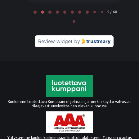
Page 2 of 60
2 / 60
Review widget
by
trustmary
Kuulumme Luotettava Kumppani ohjelmaan ja merkin käyttö vahvistaa
tilaajavastuuvelvoitteiden olevan kunnossa.
Yrityksemme kuuluu korkeimpaan luottoluokitukseen. Tämä on osoitus