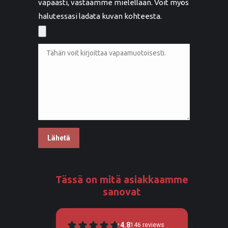
vapaasti, vastaamme mielellään. Voit myös
halutessasi ladata kuvan kohteesta.
Tässä on mitä asiakkaamme
sanovat
4.8
146
reviews