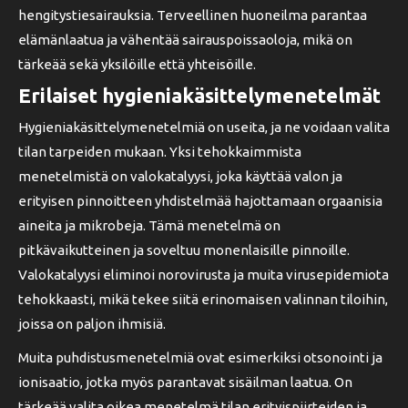
hengitystiesairauksia. Terveellinen huoneilma parantaa
elämänlaatua ja vähentää sairauspoissaoloja, mikä on
tärkeää sekä yksilöille että yhteisöille.
Erilaiset hygieniakäsittelymenetelmät
Hygieniakäsittelymenetelmiä on useita, ja ne voidaan valita
tilan tarpeiden mukaan. Yksi tehokkaimmista
menetelmistä on valokatalyysi, joka käyttää valon ja
erityisen pinnoitteen yhdistelmää hajottamaan orgaanisia
aineita ja mikrobeja. Tämä menetelmä on
pitkävaikutteinen ja soveltuu monenlaisille pinnoille.
Valokatalyysi eliminoi norovirusta ja muita virusepidemiota
tehokkaasti, mikä tekee siitä erinomaisen valinnan tiloihin,
joissa on paljon ihmisiä.
Muita puhdistusmenetelmiä ovat esimerkiksi otsonointi ja
ionisaatio, jotka myös parantavat sisäilman laatua. On
tärkeää valita oikea menetelmä tilan erityispiirteiden ja