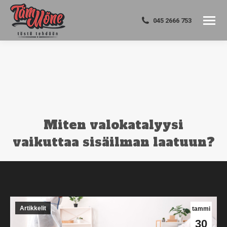
045 2666 753
Miten valokatalyysi
vaikuttaa sisäilman laatuun?
You are here:
Artikkelit
tammi
30