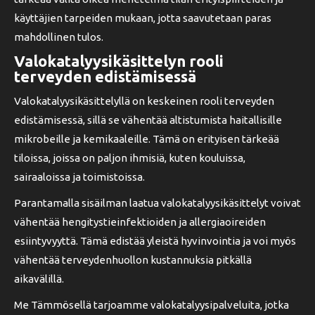
käyttäjien tarpeiden mukaan, jotta saavutetaan paras
mahdollinen tulos.
Valokatalyysikäsittelyn rooli
terveyden edistämisessä
Valokatalyysikäsittelyllä on keskeinen rooli terveyden
edistämisessä, sillä se vähentää altistumista haitallisille
mikrobeille ja kemikaaleille. Tämä on erityisen tärkeää
tiloissa, joissa on paljon ihmisiä, kuten kouluissa,
sairaaloissa ja toimistoissa.
Parantamalla sisäilman laatua valokatalyysikäsittelyt voivat
vähentää hengitystieinfektioiden ja allergiaoireiden
esiintyvyyttä. Tämä edistää yleistä hyvinvointia ja voi myös
vähentää terveydenhuollon kustannuksia pitkällä
aikavälillä.
Me Tämmösellä tarjoamme valokatalyysipalveluita, jotka