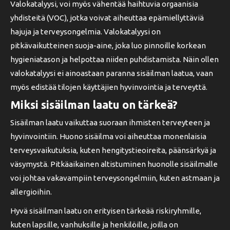
Valokatalyysi, voi myös vähentää haihtuvia orgaanisia
yhdisteitä (VOC), jotka voivat aiheuttaa epämiellyttäviä
hajuja ja terveysongelmia. Valokatalyysi on
pitkävaikutteinen suoja-aine, joka luo pinnoille korkean
hygieniatason ja helpottaa niiden puhdistamista. Näin ollen
valokatalyysi ei ainoastaan paranna sisäilman laatua, vaan
myös edistää tilojen käyttäjien hyvinvointia ja terveyttä.
Miksi sisäilman laatu on tärkeä?
Sisäilman laatu vaikuttaa suoraan ihmisten terveyteen ja
hyvinvointiin. Huono sisäilma voi aiheuttaa monenlaisia
terveysvaikutuksia, kuten hengitystieoireita, päänsärkyä ja
väsymystä. Pitkäaikainen altistuminen huonolle sisäilmalle
voi johtaa vakavampiin terveysongelmiin, kuten astmaan ja
allergioihin.
Hyvä sisäilman laatu on erityisen tärkeää riskiryhmille,
kuten lapsille, vanhuksille ja henkilöille, joilla on