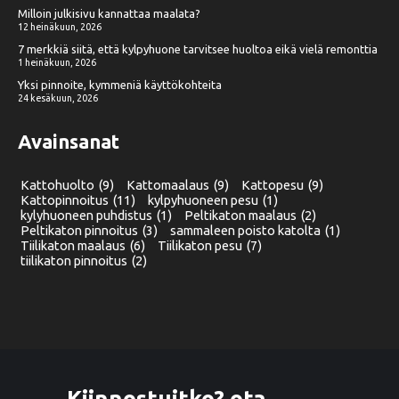
Milloin julkisivu kannattaa maalata?
12 heinäkuun, 2026
7 merkkiä siitä, että kylpyhuone tarvitsee huoltoa eikä vielä remonttia
1 heinäkuun, 2026
Yksi pinnoite, kymmeniä käyttökohteita
24 kesäkuun, 2026
Avainsanat
Kattohuolto
(9)
Kattomaalaus
(9)
Kattopesu
(9)
Kattopinnoitus
(11)
kylpyhuoneen pesu
(1)
kylyhuoneen puhdistus
(1)
Peltikaton maalaus
(2)
Peltikaton pinnoitus
(3)
sammaleen poisto katolta
(1)
Tiilikaton maalaus
(6)
Tiilikaton pesu
(7)
tiilikaton pinnoitus
(2)
Kiinnostuitko? ota