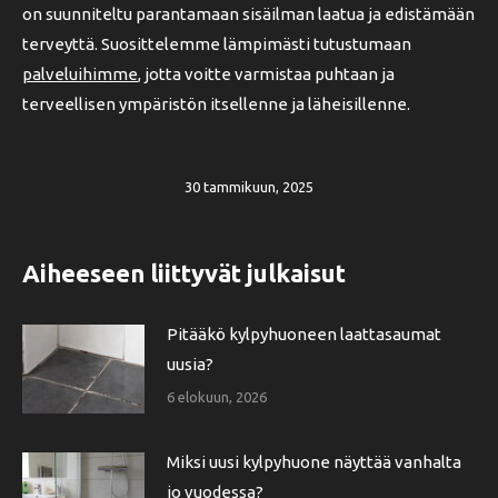
on suunniteltu parantamaan sisäilman laatua ja edistämään
terveyttä. Suosittelemme lämpimästi tutustumaan
palveluihimme
, jotta voitte varmistaa puhtaan ja
terveellisen ympäristön itsellenne ja läheisillenne.
30 tammikuun, 2025
Aiheeseen liittyvät julkaisut
Pitääkö kylpyhuoneen laattasaumat
uusia?
6 elokuun, 2026
Miksi uusi kylpyhuone näyttää vanhalta
jo vuodessa?