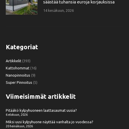
säästää tuhansia euroja korjauksissa
14 kesäkuun, 2026
Kategoriat
Artikkelit
(393)
Kattohommat
(16)
Nanopinnoitus
(9)
Super Pinnoitus
(5)
Viimeisimmät artikkelit
Pitääkö kylpyhuoneen laattasaumat uusia?
6 elokuun, 2026
Miksi uusi kylpyhuone näyttää vanhalta jo vuodessa?
20 heinäkuun, 2026