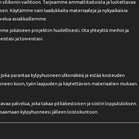
ilikonin vaihtoon. Tarjoamme ammattitaitoista ja luotettavaa
oksen. Käytämme vain laadukkaita materiaaleja ja nykyaikaisia
lvelua asiakkaillemme.
mme jokaiseen projektiin huolellisesti. Ota yhteyttä meihin ja
stasi ja toiveistasi.
, joka parantaa kylpyhuoneen ulkonäköä ja estää kosteuden
oneen koon, työn laajuuden ja käytettävien materiaalien mukaan.
aa palvelua, joka takaa pitkäkestoisen ja siistin lopputuloksen.
a saamaan kylpyhuoneesi jälleen loistokuntoon.