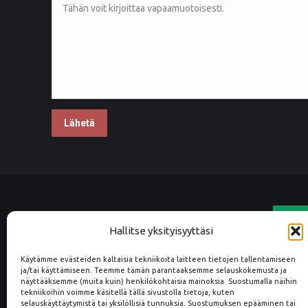
Hallitse yksityisyyttäsi
Käytämme evästeiden kaltaisia tekniikoita laitteen tietojen tallentamiseen
Kuulumme Luotettava Kumppani
ja/tai käyttämiseen. Teemme tämän parantaaksemme selauskokemusta ja
tilaajavastuuvelv
näyttääksemme (muita kuin) henkilökohtaisia mainoksia. Suostumalla näihin
tekniikoihin voimme käsitellä tällä sivustolla tietoja, kuten
selauskäyttäytymistä tai yksilöllisiä tunnuksia. Suostumuksen epääminen tai