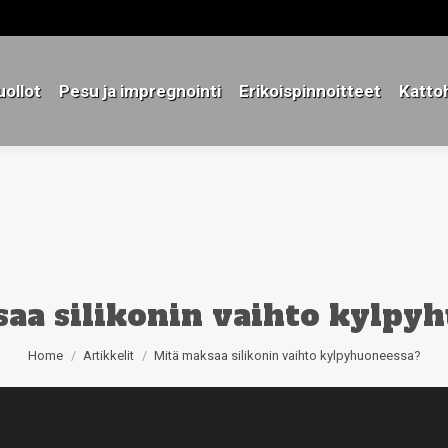
ollot
Pesu ja impregnointi
Erikoispinnoitteet
Katto
ollot
Pesu ja impregnointi
Erikoispinnoitteet
Katto
aa silikonin vaihto kylpy
You are here:
Home
Artikkelit
Mitä maksaa silikonin vaihto kylpyhuoneessa?