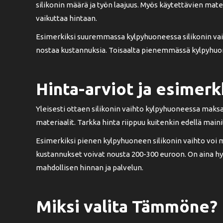
silikonin määrä ja työn laajuus. Myös käytettävien mat
vaikuttaa hintaan.
Esimerkiksi suuremmassa kylpyhuoneessa silikonin va
nostaa kustannuksia. Toisaalta pienemmässä kylpyhuon
Hinta-arviot ja esimerk
Yleisesti ottaen silikonin vaihto kylpyhuoneessa maksa
materiaalit. Tarkka hinta riippuu kuitenkin edellä mainit
Esimerkiksi pienen kylpyhuoneen silikonin vaihto vo
kustannukset voivat nousta 200-300 euroon. On aina hyvä
mahdollisen hinnan ja palvelun.
Miksi valita Tämmöne?