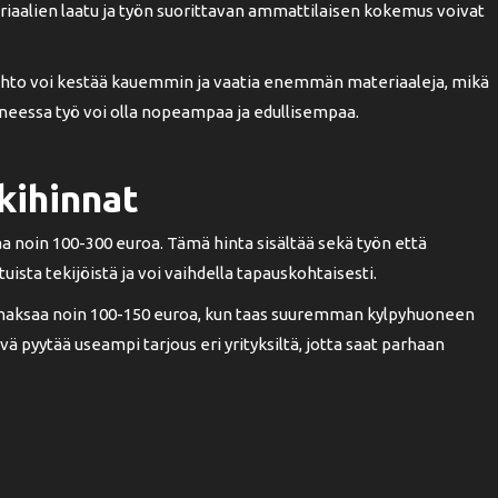
eriaalien laatu ja työn suorittavan ammattilaisen kokemus voivat
ihto voi kestää kauemmin ja vaatia enemmän materiaaleja, mikä
eessa työ voi olla nopeampaa ja edullisempaa.
kihinnat
a noin 100-300 euroa. Tämä hinta sisältää sekä työn että
uista tekijöistä ja voi vaihdella tapauskohtaisesti.
i maksaa noin 100-150 euroa, kun taas suuremman kylpyhuoneen
 pyytää useampi tarjous eri yrityksiltä, jotta saat parhaan