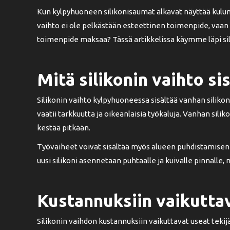
Kun kylpyhuoneen silikonisaumat alkavat näyttää kulunei
vaihto ei ole pelkästään esteettinen toimenpide, vaan
toimenpide maksaa? Tässä artikkelissa käymme läpi sili
Mitä silikonin vaihto si
Silikonin vaihto kylpyhuoneessa sisältää vanhan siliko
vaatii tarkkuutta ja oikeanlaisia työkaluja. Vanhan silik
kestää pitkään.
Työvaiheet voivat sisältää myös alueen puhdistamisen
uusi silikoni asennetaan puhtaalle ja kuivalle pinnalle,
Kustannuksiin vaikuttav
Silikonin vaihdon kustannuksiin vaikuttavat useat tek