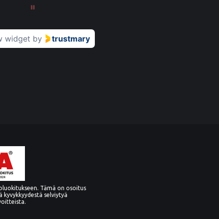
w widget
by
trustmary
oluokitukseen. Tämä on osoitus
ä kyvykkyydestä selviytyä
voitteista.