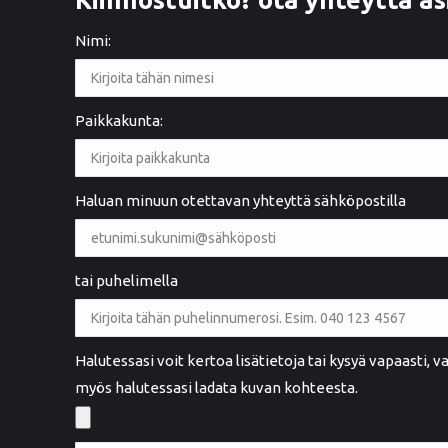
Nimi:
Paikkakunta:
2 years ago
Ystävällinen palvelu. Hyvä työnlaatu
Haluan minuun otettavan yhteyttä sähköpostilla
tai puhelimella
Maarit Henttula
MH
Rauma
Halutessasi voit kertoa lisätietoja tai kysyä vapaasti,
myös halutessasi ladata kuvan kohteesta.