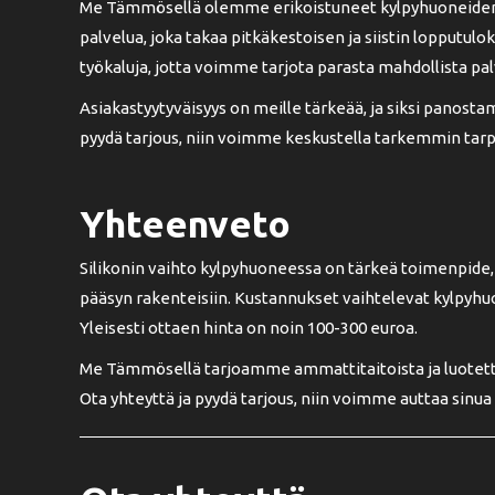
Me Tämmösellä olemme erikoistuneet kylpyhuoneiden s
palvelua, joka takaa pitkäkestoisen ja siistin lopputul
työkaluja, jotta voimme tarjota parasta mahdollista pa
Asiakastyytyväisyys on meille tärkeää, ja siksi panosta
pyydä tarjous, niin voimme keskustella tarkemmin tarpei
Yhteenveto
Silikonin vaihto kylpyhuoneessa on tärkeä toimenpide
pääsyn rakenteisiin. Kustannukset vaihtelevat kylpyhu
Yleisesti ottaen hinta on noin 100-300 euroa.
Me Tämmösellä tarjoamme ammattitaitoista ja luotettav
Ota yhteyttä ja pyydä tarjous, niin voimme auttaa sinu