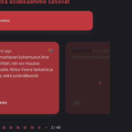
itä asiakkaamme sanovat
eviews
 months ago
4 months ago
kuin junan vessa!
Tosi huolellista työtä!
Leena Nurminen
LN
Tampere
2 / 60