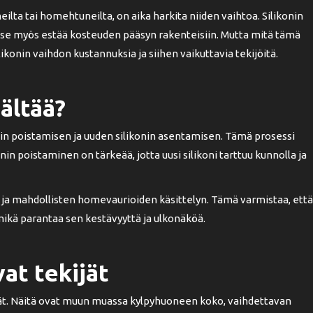
lta tai homehtuneilta, on aika harkita niiden vaihtoa. Silikonin
 se myös estää kosteuden pääsyn rakenteisiin. Mutta mitä tämä
konin vaihdon kustannuksia ja siihen vaikuttavia tekijöitä.
sältää?
nin poistamisen ja uuden silikonin asentamisen. Tämä prosessi
onin poistaminen on tärkeää, jotta uusi silikoni tarttuu kunnolla ja
 ja mahdollisten homevaurioiden käsittelyn. Tämä varmistaa, että
 mikä parantaa sen kestävyyttä ja ulkonäköä.
at tekijät
ijät. Näitä ovat muun muassa kylpyhuoneen koko, vaihdettavan