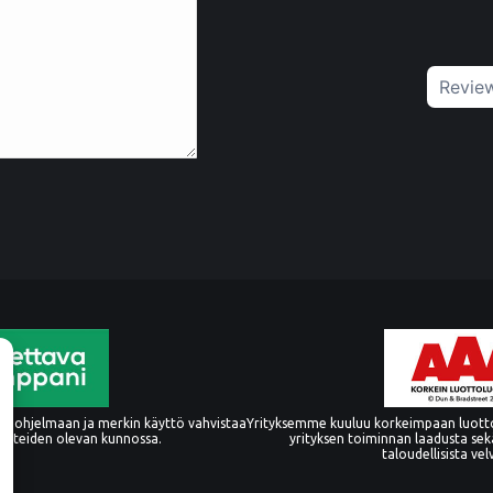
Revie
 ohjelmaan ja merkin käyttö vahvistaa
Yrityksemme kuuluu korkeimpaan luott
oitteiden olevan kunnossa.
yrityksen toiminnan laadusta sek
taloudellisista vel