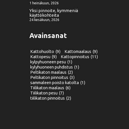
1 heinäkuun, 2026
Yksi pinnoite, kymmeniä
käyttökohteita
24 kesäkuun, 2026
Avainsanat
Kattohuolto
(9)
Kattomaalaus
(9)
Kattopesu
(9)
Kattopinnoitus
(11)
kylpyhuoneen pesu
(1)
kylyhuoneen puhdistus
(1)
Peltikaton maalaus
(2)
Peltikaton pinnoitus
(3)
sammaleen poisto katolta
(1)
Tiilikaton maalaus
(6)
Tiilikaton pesu
(7)
tiilikaton pinnoitus
(2)