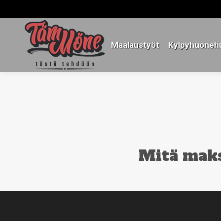
Maalaustyöt
Kylpyhuonehu
Maalaustyöt
Kylpyhuonehu
Mitä maks