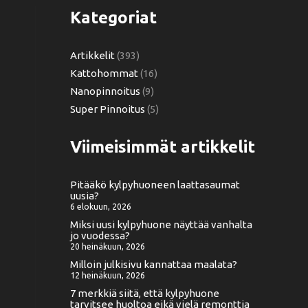
Kategoriat
Artikkelit
(393)
Kattohommat
(16)
Nanopinnoitus
(9)
Super Pinnoitus
(5)
Viimeisimmät artikkelit
Pitääkö kylpyhuoneen laattasaumat
uusia?
6 elokuun, 2026
Miksi uusi kylpyhuone näyttää vanhalta
jo vuodessa?
20 heinäkuun, 2026
Milloin julkisivu kannattaa maalata?
12 heinäkuun, 2026
7 merkkiä siitä, että kylpyhuone
tarvitsee huoltoa eikä vielä remonttia