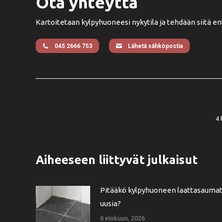
Ota yhteyttä
Kartoitetaan kylpyhuoneesi nykytila ja tehdään siitä e
045 2666 753
Lähetä sähköpostia
4 
Aiheeseen liittyvät julkaisut
Pitääkö kylpyhuoneen laattasauma
uusia?
6 elokuun, 2026