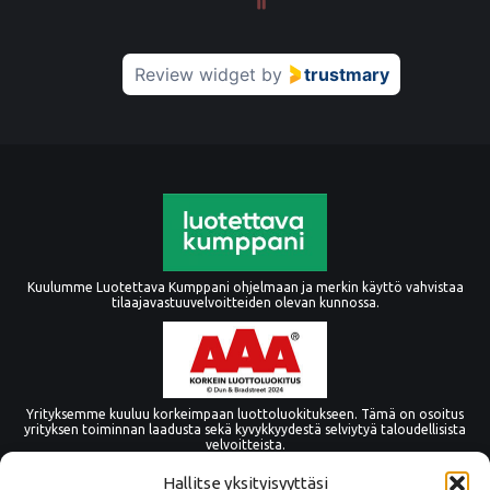
Review widget
by
trustmary
Kuulumme Luotettava Kumppani ohjelmaan ja merkin käyttö vahvistaa
tilaajavastuuvelvoitteiden olevan kunnossa.
Yrityksemme kuuluu korkeimpaan luottoluokitukseen. Tämä on osoitus
yrityksen toiminnan laadusta sekä kyvykkyydestä selviytyä taloudellisista
velvoitteista.
Hallitse yksityisyyttäsi