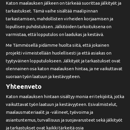
Katon maalauksen jälkeen on tärkeää suorittaa jälkityöt ja
tarkastukset. Tämä vaihe sisältää maalipinnan
tarkastamisen, mahdollisten virheiden korjaamisen ja
lopullisen puhdistuksen. Jälkitöiden tarkoituksena on
varmistaa, että lopputulos on laadukas ja kestävä.
Me Tämmösellä pidämme huolta siitä, että jokainen
projekti viimeistellään huolellisesti ja että asiakas on
tyytyväinen lopputulokseen. Jälkityöt ja tarkastukset ovat
olennainen osa katon maalauksen hintaa, ja ne vaikuttavat
suoraan työn laatuun ja kestävyyteen.
Yhteenveto
Katon maalauksen hintaan sisältyy monia eri tekijöitä, jotka
vaikuttavat työn laatuun ja kestävyyteen. Esivalmistelut,
maalausmateriaalit ja -välineet, työvoima ja
asiantuntemus, turvallisuus ja suojavarusteet sekä jälkityöt
ja tarkastukset ovat kaikki tärkeitä osia