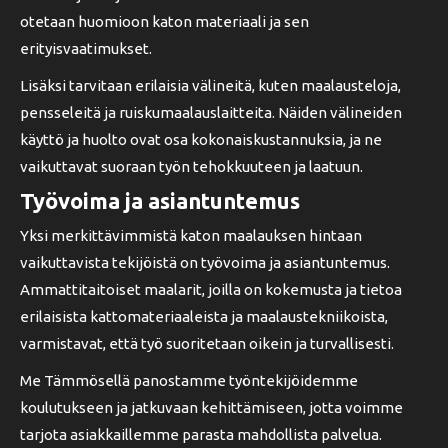
otetaan huomioon katon materiaali ja sen
erityisvaatimukset.
Lisäksi tarvitaan erilaisia välineitä, kuten maalausteloja,
pensseleitä ja ruiskumaalauslaitteita. Näiden välineiden
käyttö ja huolto ovat osa kokonaiskustannuksia, ja ne
vaikuttavat suoraan työn tehokkuuteen ja laatuun.
Työvoima ja asiantuntemus
Yksi merkittävimmistä katon maalauksen hintaan
vaikuttavista tekijöistä on työvoima ja asiantuntemus.
Ammattitaitoiset maalarit, joilla on kokemusta ja tietoa
erilaisista kattomateriaaleista ja maalaustekniikoista,
varmistavat, että työ suoritetaan oikein ja turvallisesti.
Me Tämmösellä panostamme työntekijöidemme
koulutukseen ja jatkuvaan kehittämiseen, jotta voimme
tarjota asiakkaillemme parasta mahdollista palvelua.