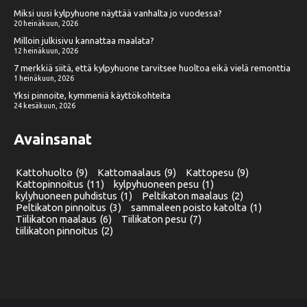
Miksi uusi kylpyhuone näyttää vanhalta jo vuodessa?
20 heinäkuun, 2026
Milloin julkisivu kannattaa maalata?
12 heinäkuun, 2026
7 merkkiä siitä, että kylpyhuone tarvitsee huoltoa eikä vielä remonttia
1 heinäkuun, 2026
Yksi pinnoite, kymmeniä käyttökohteita
24 kesäkuun, 2026
Avainsanat
Kattohuolto
(9)
Kattomaalaus
(9)
Kattopesu
(9)
Kattopinnoitus
(11)
kylpyhuoneen pesu
(1)
kylyhuoneen puhdistus
(1)
Peltikaton maalaus
(2)
Peltikaton pinnoitus
(3)
sammaleen poisto katolta
(1)
Tiilikaton maalaus
(6)
Tiilikaton pesu
(7)
tiilikaton pinnoitus
(2)