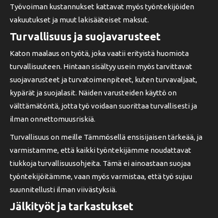
Työvoiman kustannukset kattavat myös työntekijöiden
vakuutukset ja muut lakisääteiset maksut.
Turvallisuus ja suojavarusteet
Katon maalaus on työtä, joka vaatii erityistä huomiota
turvallisuuteen. Hintaan sisältyy usein myös tarvittavat
suojavarusteet ja turvatoimenpiteet, kuten turvavaljaat,
kypärät ja suojalasit. Näiden varusteiden käyttö on
välttämätöntä, jotta työ voidaan suorittaa turvallisesti ja
ilman onnettomuusriskiä.
Turvallisuus on meille Tämmösellä ensisijaisen tärkeää, ja
varmistamme, että kaikki työntekijämme noudattavat
tiukkoja turvallisuusohjeita. Tämä ei ainoastaan suojaa
työntekijöitämme, vaan myös varmistaa, että työ sujuu
suunnitellusti ilman viivästyksiä.
Jälkityöt ja tarkastukset