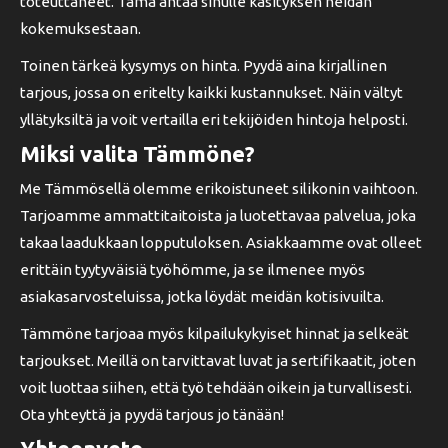
toteuttaneet. Tämä antaa sinulle käsityksen heidän
kokemuksestaan.
Toinen tärkeä kysymys on hinta. Pyydä aina kirjallinen
tarjous, jossa on eritelty kaikki kustannukset. Näin vältyt
yllätyksiltä ja voit vertailla eri tekijöiden hintoja helposti.
Miksi valita Tämmöne?
Me Tämmösellä olemme erikoistuneet silikonin vaihtoon.
Tarjoamme ammattitaitoista ja luotettavaa palvelua, joka
takaa laadukkaan lopputuloksen. Asiakkaamme ovat olleet
erittäin tyytyväisiä työhömme, ja se ilmenee myös
asiakasarvosteluissa, jotka löydät meidän kotisivuilta.
Tämmöne tarjoaa myös kilpailukykyiset hinnat ja selkeät
tarjoukset. Meillä on tarvittavat luvat ja sertifikaatit, joten
voit luottaa siihen, että työ tehdään oikein ja turvallisesti.
Ota yhteyttä ja pyydä tarjous jo tänään!