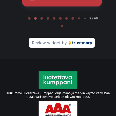
Page 2 of 60
2 / 60
Review widget
by
trustmary
Kuulumme Luotettava Kumppani ohjelmaan ja merkin käyttö vahvistaa
tilaajavastuuvelvoitteiden olevan kunnossa.