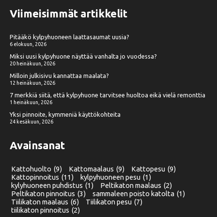
Viimeisimmät artikkelit
Pitääkö kylpyhuoneen laattasaumat uusia?
6 elokuun, 2026
Miksi uusi kylpyhuone näyttää vanhalta jo vuodessa?
20 heinäkuun, 2026
Milloin julkisivu kannattaa maalata?
12 heinäkuun, 2026
7 merkkiä siitä, että kylpyhuone tarvitsee huoltoa eikä vielä remonttia
1 heinäkuun, 2026
Yksi pinnoite, kymmeniä käyttökohteita
24 kesäkuun, 2026
Avainsanat
Kattohuolto
(9)
Kattomaalaus
(9)
Kattopesu
(9)
Kattopinnoitus
(11)
kylpyhuoneen pesu
(1)
kylyhuoneen puhdistus
(1)
Peltikaton maalaus
(2)
Peltikaton pinnoitus
(3)
sammaleen poisto katolta
(1)
Tiilikaton maalaus
(6)
Tiilikaton pesu
(7)
tiilikaton pinnoitus
(2)