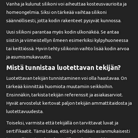
Vanha ja kulunut silikoni voi aiheuttaa kosteusvaurioita ja
homeongelmia. Siksi on tärkeää vaihtaa silikoni
säännöllisesti, jotta kodin rakenteet pysyvät kunnossa.
Uusi silikoni parantaa myös kodin ulkonäköä. Se antaa
siistin ja viimeistellyn ilmeen esimerkiksi kylpyhuoneessa
tai keittiössä. Hyvin tehty silikonin vaihto lisää kodin arvoa
ja asumismukavuutta.
Mistä tunnistaa luotettavan tekijän?
Luotettavan tekijän tunnistaminen voi olla haastavaa. On
tärkeää kiinnittää huomiota muutamiin seikkoihin.
Ensinnäkin, tarkista tekijän referenssit ja asiakasarviot.
Hyvät arvostelut kertovat paljon tekijän ammattitaidosta ja
luotettavuudesta.
Toiseksi, varmista että tekijällä on tarvittavat luvat ja
sertifikaatit. Tämä takaa, että työ tehdään asianmukaisesti