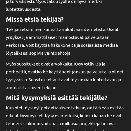
ja turvallisesti. Myös takuu työlle on hyvä merkki
luotettavuudesta.
Missä etsiä tekijää?
Tekijän etsiminen kannattaa aloittaa internetistä. Useat
yritykset ja ammattilaiset mainostavat palveluitaan
verkossa. Voit käyttää hakukoneita ja sosiaalista mediaa
löytääksesi sopivia vaihtoehtoja.
Myös suositukset ovat arvokkaita. Kysy ystäviltä ja
perheeltä, ovatko he käyttäneet jonkun palveluita ja olleet
tyytyväisiä. Suositukset auttavat löytämään luotettavan ja
ammattitaitoisen tekijän.
Mitä kysymyksiä esittää tekijälle?
Kun olet löytänyt potentiaalisen tekijän, on tärkeää esittää
oikeat kysymykset. Kysy esimerkiksi, kuinka kauan he ovat
tehneet silikonin vaihtoa ja millaisia projekteja he ovat