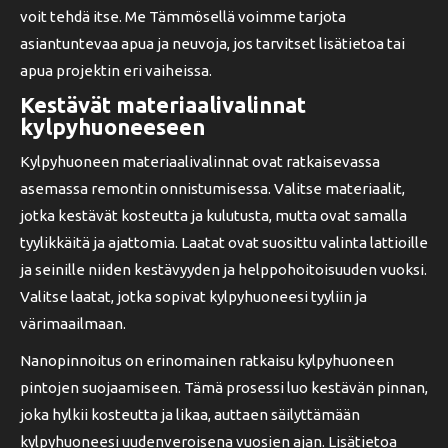
voit tehdä itse. Me Tämmösellä voimme tarjota
asiantuntevaa apua ja neuvoja, jos tarvitset lisätietoa tai
apua projektin eri vaiheissa.
Kestävät materiaalivalinnat
kylpyhuoneeseen
Kylpyhuoneen materiaalivalinnat ovat ratkaisevassa
asemassa remontin onnistumisessa. Valitse materiaalit,
jotka kestävät kosteutta ja kulutusta, mutta ovat samalla
tyylikkäitä ja ajattomia. Laatat ovat suosittu valinta lattioille
ja seinille niiden kestävyyden ja helppohoitoisuuden vuoksi.
Valitse laatat, jotka sopivat kylpyhuoneesi tyyliin ja
värimaailmaan.
Nanopinnoitus on erinomainen ratkaisu kylpyhuoneen
pintojen suojaamiseen. Tämä prosessi luo kestävän pinnan,
joka hylkii kosteutta ja likaa, auttaen säilyttämään
kylpyhuoneesi uudenveroisena vuosien ajan.
Lisätietoa