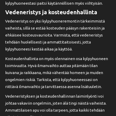
kylpyhuoneestasi paitsi käytännöllisen myös viihtyisän.
Vedeneristys ja kosteudenhallinta
Vedeneristys on yksi kylpyhuoneremontin tärkeimmistä
vaiheista, sillä se estää kosteuden pääsyn rakenteisiin ja
ehkäisee kosteusvaurioita. Varmista, että vedeneristys
tehdään huolellisesti ja ammattitaitoisesti, jotta
kylpyhuoneesi kestää aikaa ja käyttöä.
Kosteudenhallinta on myös olennainen osa kylpyhuoneen
toimivuutta. Hyvä ilmanvaihto auttaa pitämään tilan
kuivana ja raikkaana, mikä vähentää homeen ja muiden
ongelmien riskiä. Tarkista, että kylpyhuoneessasi on
riittävä ilmanvaihto ja tarvittaessa asenna lisätuuletin.
Vedeneristyksen ja kosteudenhallinnan laiminlyönti voi
johtaa vakaviin ongelmiin, joten älä tingi näistä vaiheista.
Ammattilaisen apu voi olla tarpeen, jotta kaikki tehdään