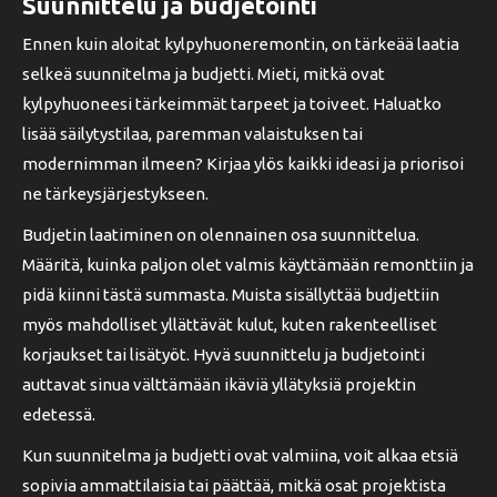
Suunnittelu ja budjetointi
Ennen kuin aloitat kylpyhuoneremontin, on tärkeää laatia
selkeä suunnitelma ja budjetti. Mieti, mitkä ovat
kylpyhuoneesi tärkeimmät tarpeet ja toiveet. Haluatko
lisää säilytystilaa, paremman valaistuksen tai
modernimman ilmeen? Kirjaa ylös kaikki ideasi ja priorisoi
ne tärkeysjärjestykseen.
Budjetin laatiminen on olennainen osa suunnittelua.
Määritä, kuinka paljon olet valmis käyttämään remonttiin ja
pidä kiinni tästä summasta. Muista sisällyttää budjettiin
myös mahdolliset yllättävät kulut, kuten rakenteelliset
korjaukset tai lisätyöt. Hyvä suunnittelu ja budjetointi
auttavat sinua välttämään ikäviä yllätyksiä projektin
edetessä.
Kun suunnitelma ja budjetti ovat valmiina, voit alkaa etsiä
sopivia ammattilaisia tai päättää, mitkä osat projektista