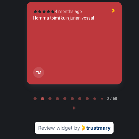
4 months ago
tunut
Homma toimi kuin junan vessa!
To
so
tos
tä,
TM
Page 2 of 60
2 / 60
Review widget
by
trustmary