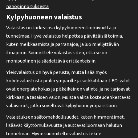
nanopinnoituksesta
.
Kylpyhuoneen valaistus
Valaistus on tärkeä osa kylpyhuoneen toimivuutta ja
tunnelmaa. Hyvä valaistus helpottaa päivittäisiä toimia,
kuten meikkaamista ja parranajoa, ja luo miellyttävän
ilmapiirin. Suunnittele valaistus siten, että se on
monipuolinen ja säädettävä eri tilanteisiin.
Yleisvalaistus on hyvä perusta, mutta lisää myös
kohdevalaistusta peilin ympärille ja suihkutilaan. LED-valot
ovat energiatehokas ja pitkäikäinen valinta, ja ne tarjoavat
kirkkaan ja tasaisen valon. Muista valita kosteudenkestävät
valaisimet, jotka soveltuvat kylpyhuoneympäristöön.
Valaistuksen säätömahdollisuudet, kuten himmentimet,
lisäävät käyttömukavuutta ja auttavat luomaan halutun
tunnelman. Hyvin suunniteltu valaistus tekee