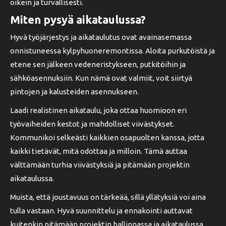
oikein ja turvallisesti.
Miten pysyä aikataulussa?
Hyvä työjärjestys ja aikataulutus ovat avainasemassa
onnistuneessa kylpyhuoneremontissa. Aloita purkutöistä ja
etene sen jälkeen vedeneristykseen, putkitöihin ja
sähköasennuksiin. Kun nämä ovat valmiit, voit siirtyä
pintojen ja kalusteiden asennukseen.
Laadi realistinen aikataulu, joka ottaa huomioon eri
työvaiheiden kestot ja mahdolliset viivästykset.
Kommunikoi selkeästi kaikkien osapuolten kanssa, jotta
kaikki tietävät, mitä odottaa ja milloin. Tämä auttaa
välttämään turhia viivästyksiä ja pitämään projektin
aikataulussa.
Muista, että joustavuus on tärkeää, sillä yllätyksiä voi aina
tulla vastaan. Hyvä suunnittelu ja ennakointi auttavat
kuitenkin pitämään projektin hallinnassa ja aikataulussa.