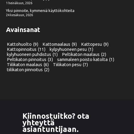
1 heinäkuun, 2026
Yksi pinnoite, kymmeniä käyttökohteita
24 kesäkuun, 2026
Avainsanat
Kattohuolto
(9)
Kattomaalaus
(9)
Kattopesu
(9)
Kattopinnoitus
(11)
kylpyhuoneen pesu
(1)
kylyhuoneen puhdistus
(1)
Peltikaton maalaus
(2)
Peltikaton pinnoitus
(3)
sammaleen poisto katolta
(1)
Tiilikaton maalaus
(6)
Tiilikaton pesu
(7)
tiilikaton pinnoitus
(2)
Kiinnostuitko? ota
yhteyttä
asiantuntijaan.