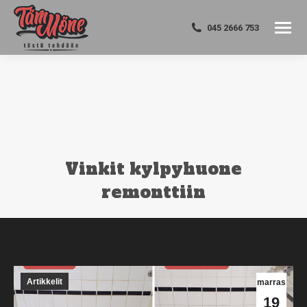
045 2666 753
Vinkit kylpyhuone
remonttiin
You are here:
Artikkelit
marras
19