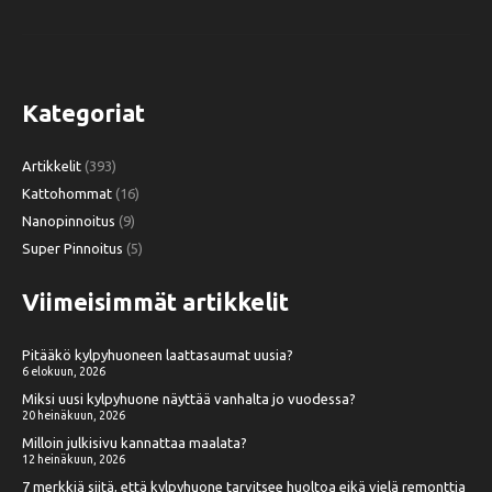
Kategoriat
Artikkelit
(393)
Kattohommat
(16)
Nanopinnoitus
(9)
Super Pinnoitus
(5)
Viimeisimmät artikkelit
Pitääkö kylpyhuoneen laattasaumat uusia?
6 elokuun, 2026
Miksi uusi kylpyhuone näyttää vanhalta jo vuodessa?
20 heinäkuun, 2026
Milloin julkisivu kannattaa maalata?
12 heinäkuun, 2026
7 merkkiä siitä, että kylpyhuone tarvitsee huoltoa eikä vielä remonttia