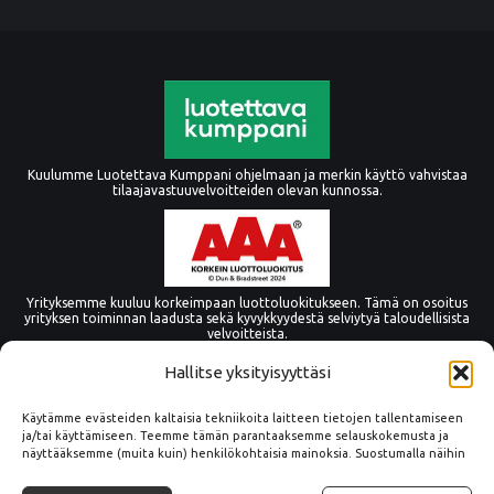
Kuulumme Luotettava Kumppani ohjelmaan ja merkin käyttö vahvistaa
tilaajavastuuvelvoitteiden olevan kunnossa.
Yrityksemme kuuluu korkeimpaan luottoluokitukseen. Tämä on osoitus
yrityksen toiminnan laadusta sekä kyvykkyydestä selviytyä taloudellisista
velvoitteista.
Hallitse yksityisyyttäsi
Käytämme evästeiden kaltaisia tekniikoita laitteen tietojen tallentamiseen
ja/tai käyttämiseen. Teemme tämän parantaaksemme selauskokemusta ja
näyttääksemme (muita kuin) henkilökohtaisia mainoksia. Suostumalla näihin
tekniikoihin voimme käsitellä tällä sivustolla tietoja, kuten
selauskäyttäytymistä tai yksilöllisiä tunnuksia. Suostumuksen epääminen tai