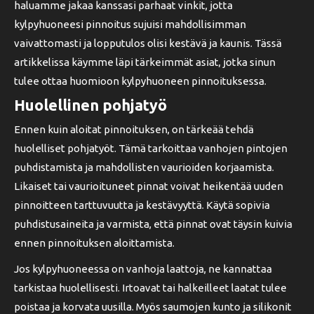
haluamme jakaa kanssasi parhaat vinkit, jotta
kylpyhuoneesi pinnoitus sujuisi mahdollisimman
vaivattomasti ja lopputulos olisi kestävä ja kaunis. Tässä
artikkelissa käymme läpi tärkeimmät asiat, jotka sinun
tulee ottaa huomioon kylpyhuoneen pinnoituksessa.
Huolellinen pohjatyö
Ennen kuin aloitat pinnoituksen, on tärkeää tehdä
huolelliset pohjatyöt. Tämä tarkoittaa vanhojen pintojen
puhdistamista ja mahdollisten vaurioiden korjaamista.
Likaiset tai vaurioituneet pinnat voivat heikentää uuden
pinnoitteen tarttuvuutta ja kestävyyttä. Käytä sopivia
puhdistusaineita ja varmista, että pinnat ovat täysin kuivia
ennen pinnoituksen aloittamista.
Jos kylpyhuoneessa on vanhoja laattoja, ne kannattaa
tarkistaa huolellisesti. Irtoavat tai halkeilleet laatat tulee
poistaa ja korvata uusilla. Myös saumojen kunto ja silikonit