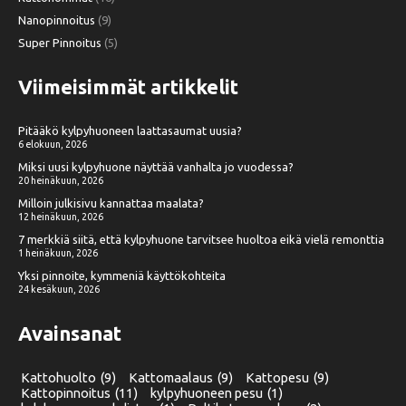
Nanopinnoitus
(9)
Super Pinnoitus
(5)
Viimeisimmät artikkelit
Pitääkö kylpyhuoneen laattasaumat uusia?
6 elokuun, 2026
Miksi uusi kylpyhuone näyttää vanhalta jo vuodessa?
20 heinäkuun, 2026
Milloin julkisivu kannattaa maalata?
12 heinäkuun, 2026
7 merkkiä siitä, että kylpyhuone tarvitsee huoltoa eikä vielä remonttia
1 heinäkuun, 2026
Yksi pinnoite, kymmeniä käyttökohteita
24 kesäkuun, 2026
Avainsanat
Kattohuolto
(9)
Kattomaalaus
(9)
Kattopesu
(9)
Kattopinnoitus
(11)
kylpyhuoneen pesu
(1)