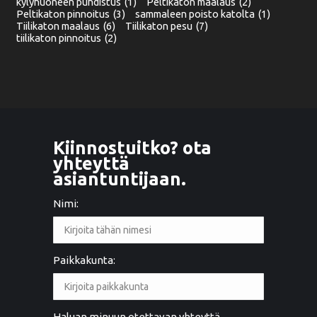
kylyhuoneen puhdistus
(1)
Peltikaton maalaus
(2)
Peltikaton pinnoitus
(3)
sammaleen poisto katolta
(1)
Tiilikaton maalaus
(6)
Tiilikaton pesu
(7)
tiilikaton pinnoitus
(2)
Kiinnostuitko? ota
yhteyttä
asiantuntijaan.
Nimi:
Paikkakunta:
Haluan minuun otettavan yhteyttä