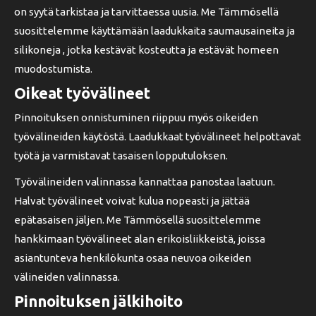
on syytä tarkistaa ja tarvittaessa uusia. Me Tämmösellä
suosittelemme käyttämään laadukkaita saumausaineita ja
silikoneja , jotka kestävät kosteutta ja estävät homeen
muodostumista.
Oikeat työvälineet
Pinnoituksen onnistuminen riippuu myös oikeiden
työvälineiden käytöstä. Laadukkaat työvälineet helpottavat
työtä ja varmistavat tasaisen lopputuloksen.
Työvälineiden valinnassa kannattaa panostaa laatuun.
Halvat työvälineet voivat kulua nopeasti ja jättää
epätasaisen jäljen. Me Tämmösellä suosittelemme
hankkimaan työvälineet alan erikoisliikkeistä, joissa
asiantunteva henkilökunta osaa neuvoa oikeiden
välineiden valinnassa.
Pinnoituksen jälkihoito