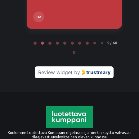
TM
Page 2 of 60
2 / 60
Review widget
by
trustmary
Kuulumme Luotettava Kumppani ohjelmaan ja merkin käyttö vahvistaa
tilaajavastuuvelvoitteiden olevan kunnossa.