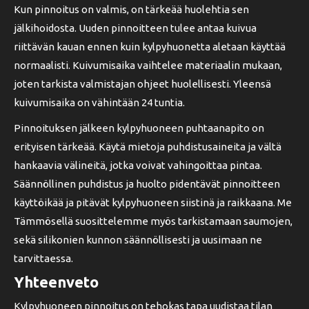
Kun pinnoitus on valmis, on tärkeää huolehtia sen
jälkihoidosta. Uuden pinnoitteen tulee antaa kuivua
riittävän kauan ennen kuin kylpyhuonetta aletaan käyttää
normaalisti. Kuivumisaika vaihtelee materiaalin mukaan,
joten tarkista valmistajan ohjeet huolellisesti. Yleensä
kuivumisaika on vähintään 24 tuntia.
Pinnoituksen jälkeen kylpyhuoneen puhtaanapito on
erityisen tärkeää. Käytä mietoja puhdistusaineita ja vältä
hankaavia välineitä, jotka voivat vahingoittaa pintaa.
Säännöllinen puhdistus ja huolto pidentävät pinnoitteen
käyttöikää ja pitävät kylpyhuoneen siistinä ja raikkaana. Me
Tämmösellä suosittelemme myös tarkistamaan saumojen,
sekä silikonien kunnon säännöllisesti ja uusimaan ne
tarvittaessa.
Yhteenveto
Kylpyhuoneen pinnoitus on tehokas tapa uudistaa tilan