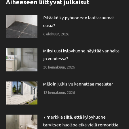
Aiheeseen liittyvät julkaisut
Pitääkö kylpyhuoneen laattasaumat
uusia?
6 elokuun, 2026
Miksi uusi kylpyhuone näyttää vanhalta
jo vuodessa?
20 heinäkuun, 2026
Milloin julkisivu kannattaa maalata?
12 heinäkuun, 2026
7 merkkiä siitä, että kylpyhuone
tarvitsee huoltoa eikä vielä remonttia