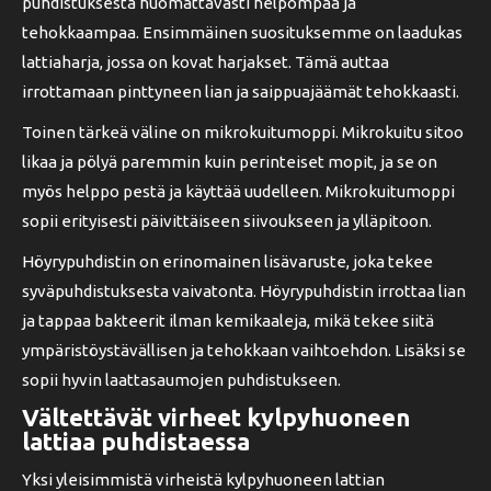
puhdistuksesta huomattavasti helpompaa ja
tehokkaampaa. Ensimmäinen suosituksemme on laadukas
lattiaharja, jossa on kovat harjakset. Tämä auttaa
irrottamaan pinttyneen lian ja saippuajäämät tehokkaasti.
Toinen tärkeä väline on mikrokuitumoppi. Mikrokuitu sitoo
likaa ja pölyä paremmin kuin perinteiset mopit, ja se on
myös helppo pestä ja käyttää uudelleen. Mikrokuitumoppi
sopii erityisesti päivittäiseen siivoukseen ja ylläpitoon.
Höyrypuhdistin on erinomainen lisävaruste, joka tekee
syväpuhdistuksesta vaivatonta. Höyrypuhdistin irrottaa lian
ja tappaa bakteerit ilman kemikaaleja, mikä tekee siitä
ympäristöystävällisen ja tehokkaan vaihtoehdon. Lisäksi se
sopii hyvin laattasaumojen puhdistukseen.
Vältettävät virheet kylpyhuoneen
lattiaa puhdistaessa
Yksi yleisimmistä virheistä kylpyhuoneen lattian