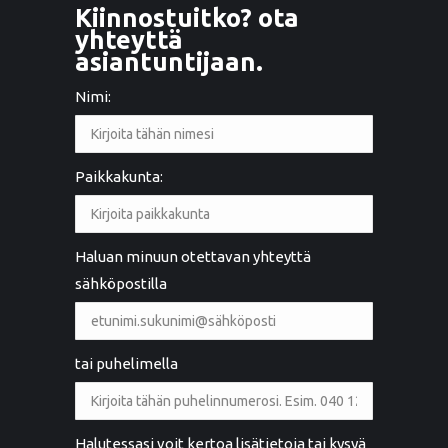
Kiinnostuitko? ota
yhteyttä
asiantuntijaan.
Nimi:
Paikkakunta:
Haluan minuun otettavan yhteyttä
sähköpostilla
tai puhelimella
Halutessasi voit kertoa lisätietoja tai kysyä