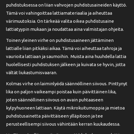
puhdistuksessa on liian vahvojen puhdistusaineiden käyttö.
Tämä voi vahingoittaa lattiamateriaalia ja aiheuttaa
värimuutoksia. On tärkeää valita oikea puhdistusaine
lattiatyypin mukaan ja noudattaa aina valmistajan ohjeita.
Toinen yleinen virhe on puhdistusaineen jättäminen
lattialle liian pitkäksi aikaa. Tämä voi aiheuttaa tahroja ja
vaurioita lattiaan ja saumoihin. Muista aina huuhdella lattia
huolellisesti puhdistuksen jälkeen ja kuivata se hyvin, jotta
vältät liukastumisvaaran.
Kolmas virhe on laiminlyödä säännöllinen siivous. Pinttynyt
lika on paljon vaikeampi poistaa kuin päivittäinen lika,
joten säännöllinen siivous on avain puhtaaseen
kylpyhuoneen lattiaan. Käytä mikrokuitumoppia ja mietoa
puhdistusainetta päivittäiseen ylläpitoon ja tee
perusteellisempi siivous vähintään kerran kuukaudessa.