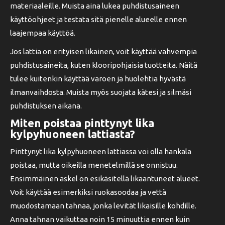
materiaaleille. Muista aina lukea puhdistusaineen
käyttöohjeet ja testata sitä pienelle alueelle ennen
laajempaa käyttöä.
Jos lattia on erityisen likainen, voit käyttää vahvempia
puhdistusaineita, kuten klooripohjaisia tuotteita. Näitä
tulee kuitenkin käyttää varoen ja huolehtia hyvästä
ilmanvaihdosta. Muista myös suojata kätesi ja silmäsi
puhdistuksen aikana.
Miten poistaa pinttynyt lika
kylpyhuoneen lattiasta?
Pinttynyt lika kylpyhuoneen lattiassa voi olla hankala
poistaa, mutta oikeilla menetelmillä se onnistuu.
Ensimmäinen askel on esikäsitellä likaantuneet alueet.
Voit käyttää esimerkiksi ruokasoodaa ja vettä
muodostamaan tahnaa, jonka levität likaisille kohdille.
Anna tahnan vaikuttaa noin 15 minuuttia ennen kuin