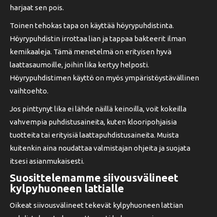
harjaat sen pois.
Toinen tehokas tapa on käyttää höyrypuhdistinta.
Höyrypuhdistin irrottaa lian ja tappaa bakteerit ilman
kemikaaleja. Tämä menetelmä on erityisen hyvä
laattasaumoille, joihin lika kertyy helposti.
Höyrypuhdistimen käyttö on myös ympäristöystävällinen
vaihtoehto.
Jos pinttynyt lika ei lähde näillä keinoilla, voit kokeilla
vahvempia puhdistusaineita, kuten klooripohjaisia
tuotteita tai erityisiä laattapuhdistusaineita. Muista
kuitenkin aina noudattaa valmistajan ohjeita ja suojata
itsesi asianmukaisesti.
Suosittelemamme siivousvälineet
kylpyhuoneen lattialle
Oikeat siivousvälineet tekevät kylpyhuoneen lattian