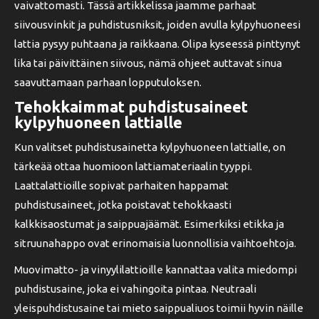
vaivattomasti. Tässä artikkelissa jaamme parhaat
siivousvinkit ja puhdistusniksit, joiden avulla kylpyhuoneesi
lattia pysyy puhtaana ja raikkaana. Olipa kyseessä pinttynyt
lika tai päivittäinen siivous, nämä ohjeet auttavat sinua
saavuttamaan parhaan lopputuloksen.
Tehokkaimmat puhdistusaineet
kylpyhuoneen lattialle
Kun valitset puhdistusainetta kylpyhuoneen lattialle, on
tärkeää ottaa huomioon lattiamateriaalin tyyppi.
Laattalattioille sopivat parhaiten happamat
puhdistusaineet, jotka poistavat tehokkaasti
kalkkisaostumat ja saippuajäämät. Esimerkiksi etikka ja
sitruunahappo ovat erinomaisia luonnollisia vaihtoehtoja.
Muovimatto- ja vinyylilattioille kannattaa valita miedompi
puhdistusaine, joka ei vahingoita pintaa. Neutraali
yleispuhdistusaine tai mieto saippualiuos toimii hyvin näille