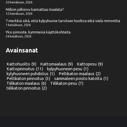
20 heinäkuun, 2026
Milloin julkisivu kannattaa maalata?
12 heinäkuun, 2026
7 merkkiä siitä, että kylpyhuone tarvitsee huoltoa eikä vielä remonttia
1 heinäkuun, 2026
Yksi pinnoite, kymmeniä käyttökohteita
24 kesäkuun, 2026
Avainsanat
Kattohuolto
(9)
Kattomaalaus
(9)
Kattopesu
(9)
Kattopinnoitus
(11)
kylpyhuoneen pesu
(1)
kylyhuoneen puhdistus
(1)
Peltikaton maalaus
(2)
Peltikaton pinnoitus
(3)
sammaleen poisto katolta
(1)
Tiilikaton maalaus
(6)
Tiilikaton pesu
(7)
tiilikaton pinnoitus
(2)