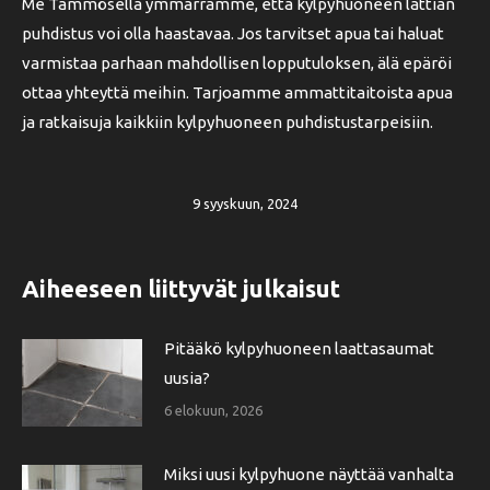
Me Tämmösellä ymmärrämme, että kylpyhuoneen lattian
puhdistus voi olla haastavaa. Jos tarvitset apua tai haluat
varmistaa parhaan mahdollisen lopputuloksen, älä epäröi
ottaa yhteyttä meihin. Tarjoamme ammattitaitoista apua
ja ratkaisuja kaikkiin kylpyhuoneen puhdistustarpeisiin.
9 syyskuun, 2024
Aiheeseen liittyvät julkaisut
Pitääkö kylpyhuoneen laattasaumat
uusia?
6 elokuun, 2026
Miksi uusi kylpyhuone näyttää vanhalta