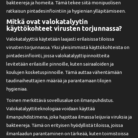
bakteereja ja homeita. Tämä tekee siitä monipuolisen
ratkaisun pintadesinfiointiin ja hygienian ylläpitämiseen.
Mitkä ovat valokatalyytin
käyttökohteet virusten torjunnassa?
Valokatalyyttiä käytetään laajasti erilaisissa tiloissa
virusten torjunnassa. Yksi yleisimmistä käyttökohteista on
pintadesinfiointi, jossa valokatalyyttipinnoitteita
levitetään erilaisille pinnoille, kuten sairaaloiden ja
koulujen kosketuspinnoille. Tämä auttaa vähentämään
taudinaiheuttajien määrää ja parantamaan tilojen
hygieniaa.
Toinen merkittävä sovellusalue on ilmanpuhdistus.
Valokatalyyttiteknologiaa voidaan käyttää
ilmanpuhdistimena, joka hajottaa ilmassa leijuvia viruksia ja
bakteereja. Tämä on erityisen hyödyllistä tiloissa, joissa
ilmanlaadun parantaminen on tärkeää, kuten toimistoissa