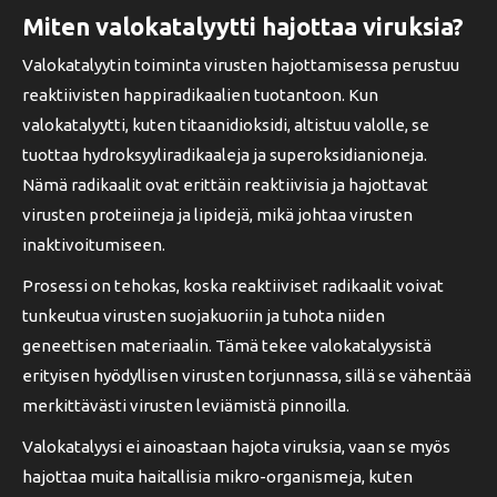
Miten valokatalyytti hajottaa viruksia?
Valokatalyytin toiminta virusten hajottamisessa perustuu
reaktiivisten happiradikaalien tuotantoon. Kun
valokatalyytti, kuten titaanidioksidi, altistuu valolle, se
tuottaa hydroksyyliradikaaleja ja superoksidianioneja.
Nämä radikaalit ovat erittäin reaktiivisia ja hajottavat
virusten proteiineja ja lipidejä, mikä johtaa virusten
inaktivoitumiseen.
Prosessi on tehokas, koska reaktiiviset radikaalit voivat
tunkeutua virusten suojakuoriin ja tuhota niiden
geneettisen materiaalin. Tämä tekee valokatalyysistä
erityisen hyödyllisen virusten torjunnassa, sillä se vähentää
merkittävästi virusten leviämistä pinnoilla.
Valokatalyysi ei ainoastaan hajota viruksia, vaan se myös
hajottaa muita haitallisia mikro-organismeja, kuten