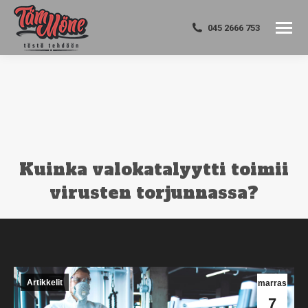
045 2666 753
Kuinka valokatalyytti toimii
virusten torjunnassa?
You are here:
Artikkelit
marras
7