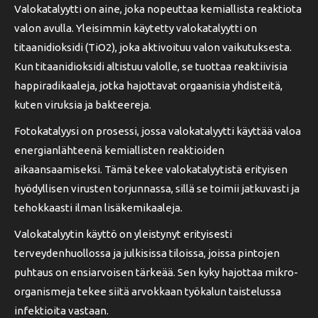
Valokatalyytti on aine, joka nopeuttaa kemiallista reaktiota
valon avulla. Yleisimmin käytetty valokatalyytti on
titaanidioksidi (TiO2), joka aktivoituu valon vaikutuksesta.
Kun titaanidioksidi altistuu valolle, se tuottaa reaktiivisia
happiradikaaleja, jotka hajottavat orgaanisia yhdisteitä,
kuten viruksia ja bakteereja.
Fotokatalyysi on prosessi, jossa valokatalyytti käyttää valoa
energianlähteenä kemiallisten reaktioiden
aikaansaamiseksi. Tämä tekee valokatalyytistä erityisen
hyödyllisen virusten torjunnassa, sillä se toimii jatkuvasti ja
tehokkaasti ilman lisäkemikaaleja.
Valokatalyytin käyttö on yleistynyt erityisesti
terveydenhuollossa ja julkisissa tiloissa, joissa pintojen
puhtaus on ensiarvoisen tärkeää. Sen kyky hajottaa mikro-
organismeja tekee siitä arvokkaan työkalun taistelussa
infektioita vastaan.