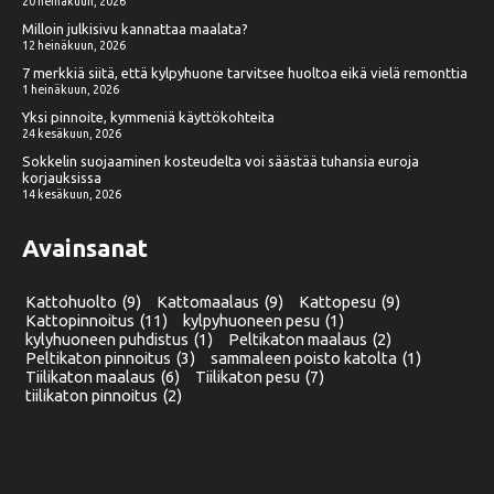
20 heinäkuun, 2026
Milloin julkisivu kannattaa maalata?
12 heinäkuun, 2026
7 merkkiä siitä, että kylpyhuone tarvitsee huoltoa eikä vielä remonttia
1 heinäkuun, 2026
Yksi pinnoite, kymmeniä käyttökohteita
24 kesäkuun, 2026
Sokkelin suojaaminen kosteudelta voi säästää tuhansia euroja
korjauksissa
14 kesäkuun, 2026
Avainsanat
Kattohuolto
(9)
Kattomaalaus
(9)
Kattopesu
(9)
Kattopinnoitus
(11)
kylpyhuoneen pesu
(1)
kylyhuoneen puhdistus
(1)
Peltikaton maalaus
(2)
Peltikaton pinnoitus
(3)
sammaleen poisto katolta
(1)
Tiilikaton maalaus
(6)
Tiilikaton pesu
(7)
tiilikaton pinnoitus
(2)