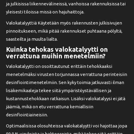
ja julkisissa liikennevälineissä, vanhoissa rakennuksissa tai
yleisesti tiloissa missä on hajuhaittoja.
Valokatalyyttiä Käytetään myös rakennusten julkisivujen
pinnoitukseen, mikä pitää rakennukset puhtaana pölyltä,
saasteilta ja muulta lialta.
Kuinka tehokas valokatalyytti on
verrattuna muihin menetelmiin?
Valokatalyytti on osoittautunut erittäin tehokkaaksi
menetelmäksi virusten torjunnassa verrattuna perinteisiin
desinfiointimenetelmiin. Sen kyky toimia jatkuvasti ilman
lisäkemikaaleja tekee siitä ympäristöystävällisen ja
kustannustehokkaan ratkaisun. Lisäksi valokatalyysi ei jätä
jäämiä, mikä on etu verrattuna kemiallisiin
desinfiointiaineisiin.
Optimaalisissa olosuhteissa valokatalyytti voi hajottaa jopa
99,9 % viruksista ja bakteereista, mikä tekee siitä erittäin