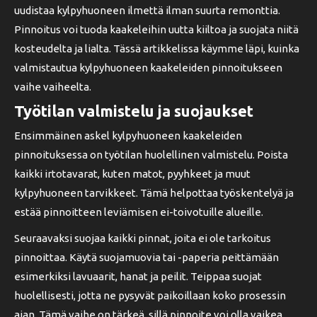
uudistaa kylpyhuoneen ilmettä ilman suurta remonttia.
Pinnoitus voi tuoda kaakeleihin uutta kiiltoa ja suojata niitä
kosteudelta ja lialta. Tässä artikkelissa käymme läpi, kuinka
valmistautua kylpyhuoneen kaakeleiden pinnoitukseen
vaihe vaiheelta.
Työtilan valmistelu ja suojaukset
Ensimmäinen askel kylpyhuoneen kaakeleiden
pinnoituksessa on työtilan huolellinen valmistelu. Poista
kaikki irtotavarat, kuten matot, pyyhkeet ja muut
kylpyhuoneen tarvikkeet. Tämä helpottaa työskentelyä ja
estää pinnoitteen leviämisen ei-toivotuille alueille.
Seuraavaksi suojaa kaikki pinnat, joita ei ole tarkoitus
pinnoittaa. Käytä suojamuovia tai -paperia peittämään
esimerkiksi lavuaarit, hanat ja peilit. Teippaa suojat
huolellisesti, jotta ne pysyvät paikoillaan koko prosessin
ajan. Tämä vaihe on tärkeä, sillä pinnoite voi olla vaikea