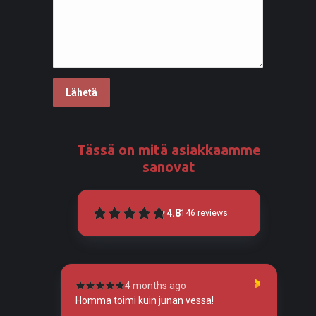
Tässä on mitä asiakkaamme
sanovat
4.8
146
reviews
4 months ago
tunut
Homma toimi kuin junan vessa!
To
so