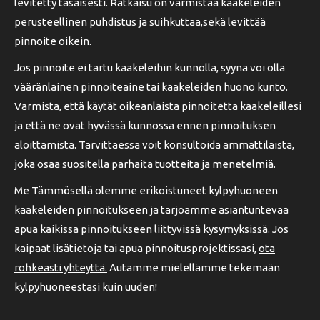
levitetty tasaisesti. Ratkaisu on varmistaa kaakeleiden
perusteellinen puhdistus ja suihkuttaa,sekä levittää
pinnoite oikein.
Jos pinnoite ei tartu kaakeleihin kunnolla, syynä voi olla
vääränlainen pinnoiteaine tai kaakeleiden huono kunto.
Varmista, että käytät oikeanlaista pinnoitetta kaakeleillesi
ja että ne ovat hyvässä kunnossa ennen pinnoituksen
aloittamista. Tarvittaessa voit konsultoida ammattilaista,
joka osaa suositella parhaita tuotteita ja menetelmiä.
Me Tämmösellä olemme erikoistuneet kylpyhuoneen
kaakeleiden pinnoitukseen ja tarjoamme asiantuntevaa
apua kaikissa pinnoitukseen liittyvissä kysymyksissä. Jos
kaipaat lisätietoja tai apua pinnoitusprojektissasi,
ota
rohkeasti yhteyttä.
Autamme mielellämme tekemään
kylpyhuoneestasi kuin uuden!