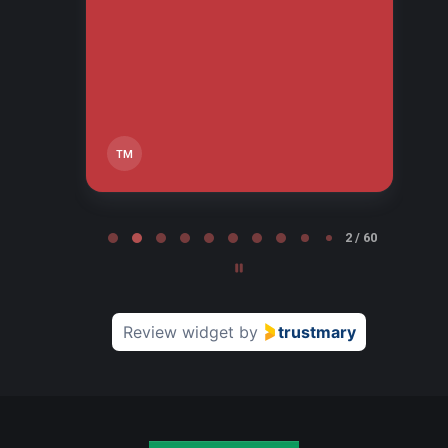
tos
tä,
TM
Page 2 of 60
2 / 60
Review widget
by
trustmary