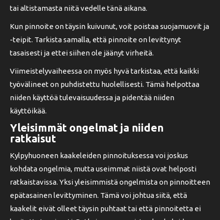
tai altistamasta niitä vedelle tänä aikana.
Kun pinnoite on täysin kuivunut, voit poistaa suojamuovit ja
-teipit. Tarkista samalla, että pinnoite on levittynyt
tasaisesti ja ettei siihen ole jäänyt virheitä.
Viimeistelyvaiheessa on myös hyvä tarkistaa, että kaikki
työvälineet on puhdistettu huolellisesti. Tämä helpottaa
niiden käyttöä tulevaisuudessa ja pidentää niiden
käyttöikää.
Yleisimmät ongelmat ja niiden
ratkaisut
Kylpyhuoneen kaakeleiden pinnoituksessa voi joskus
kohdata ongelmia, mutta useimmat niistä ovat helposti
ratkaistavissa. Yksi yleisimmistä ongelmista on pinnoitteen
epätasainen levittyminen. Tämä voi johtua siitä, että
kaakelit eivät olleet täysin puhtaat tai että pinnoitetta ei