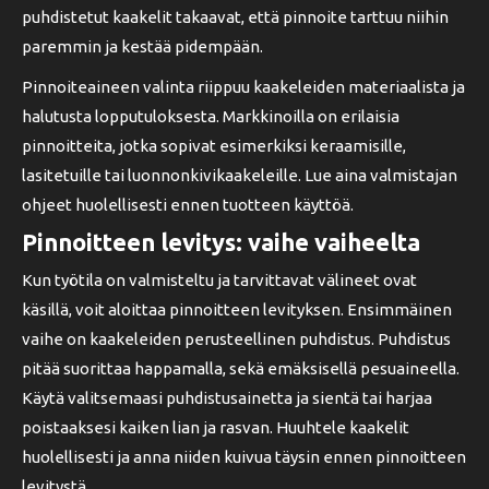
puhdistetut kaakelit takaavat, että pinnoite tarttuu niihin
paremmin ja kestää pidempään.
Pinnoiteaineen valinta riippuu kaakeleiden materiaalista ja
halutusta lopputuloksesta. Markkinoilla on erilaisia
pinnoitteita, jotka sopivat esimerkiksi keraamisille,
lasitetuille tai luonnonkivikaakeleille. Lue aina valmistajan
ohjeet huolellisesti ennen tuotteen käyttöä.
Pinnoitteen levitys: vaihe vaiheelta
Kun työtila on valmisteltu ja tarvittavat välineet ovat
käsillä, voit aloittaa pinnoitteen levityksen. Ensimmäinen
vaihe on kaakeleiden perusteellinen puhdistus. Puhdistus
pitää suorittaa happamalla, sekä emäksisellä pesuaineella.
Käytä valitsemaasi puhdistusainetta ja sientä tai harjaa
poistaaksesi kaiken lian ja rasvan. Huuhtele kaakelit
huolellisesti ja anna niiden kuivua täysin ennen pinnoitteen
levitystä.