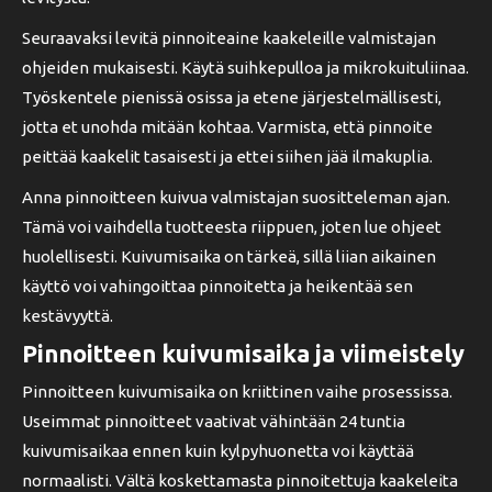
Seuraavaksi levitä pinnoiteaine kaakeleille valmistajan
ohjeiden mukaisesti. Käytä suihkepulloa ja mikrokuituliinaa.
Työskentele pienissä osissa ja etene järjestelmällisesti,
jotta et unohda mitään kohtaa. Varmista, että pinnoite
peittää kaakelit tasaisesti ja ettei siihen jää ilmakuplia.
Anna pinnoitteen kuivua valmistajan suositteleman ajan.
Tämä voi vaihdella tuotteesta riippuen, joten lue ohjeet
huolellisesti. Kuivumisaika on tärkeä, sillä liian aikainen
käyttö voi vahingoittaa pinnoitetta ja heikentää sen
kestävyyttä.
Pinnoitteen kuivumisaika ja viimeistely
Pinnoitteen kuivumisaika on kriittinen vaihe prosessissa.
Useimmat pinnoitteet vaativat vähintään 24 tuntia
kuivumisaikaa ennen kuin kylpyhuonetta voi käyttää
normaalisti. Vältä koskettamasta pinnoitettuja kaakeleita