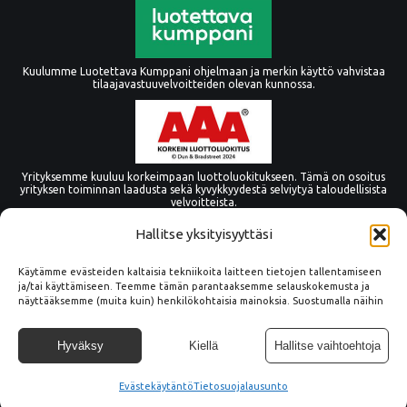
Kuulumme Luotettava Kumppani ohjelmaan ja merkin käyttö vahvistaa
tilaajavastuuvelvoitteiden olevan kunnossa.
Yrityksemme kuuluu korkeimpaan luottoluokitukseen. Tämä on osoitus
yrityksen toiminnan laadusta sekä kyvykkyydestä selviytyä taloudellisista
velvoitteista.
Hallitse yksityisyyttäsi
Käytämme evästeiden kaltaisia tekniikoita laitteen tietojen tallentamiseen
ja/tai käyttämiseen. Teemme tämän parantaaksemme selauskokemusta ja
näyttääksemme (muita kuin) henkilökohtaisia mainoksia. Suostumalla näihin
tekniikoihin voimme käsitellä tällä sivustolla tietoja, kuten
selauskäyttäytymistä tai yksilöllisiä tunnuksia. Suostumuksen epääminen tai
peruuttaminen voi vaikuttaa haitallisesti tiettyihin ominaisuuksiin ja
Hyväksy
Kiellä
Hallitse vaihtoehtoja
toimintoihin.
Evästekäytäntö
© Copyright Tämmöne Oy
Tietosuojalausunto