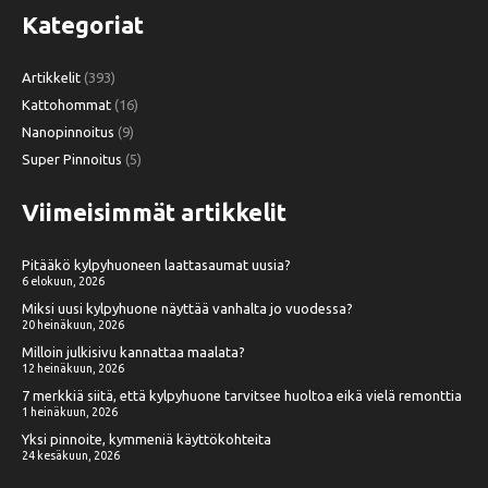
Kategoriat
Artikkelit
(393)
Kattohommat
(16)
Nanopinnoitus
(9)
Super Pinnoitus
(5)
Viimeisimmät artikkelit
Pitääkö kylpyhuoneen laattasaumat uusia?
6 elokuun, 2026
Miksi uusi kylpyhuone näyttää vanhalta jo vuodessa?
20 heinäkuun, 2026
Milloin julkisivu kannattaa maalata?
12 heinäkuun, 2026
7 merkkiä siitä, että kylpyhuone tarvitsee huoltoa eikä vielä remonttia
1 heinäkuun, 2026
Yksi pinnoite, kymmeniä käyttökohteita
24 kesäkuun, 2026