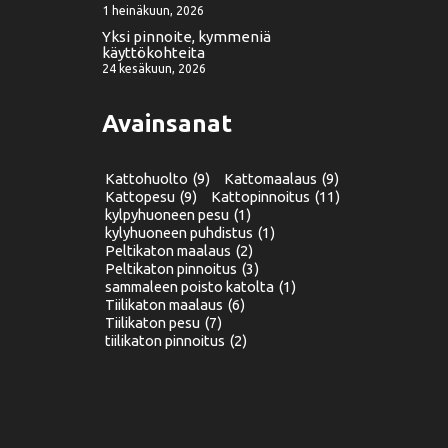
1 heinäkuun, 2026
Yksi pinnoite, kymmeniä
käyttökohteita
24 kesäkuun, 2026
Avainsanat
Kattohuolto
(9)
Kattomaalaus
(9)
Kattopesu
(9)
Kattopinnoitus
(11)
kylpyhuoneen pesu
(1)
kylyhuoneen puhdistus
(1)
Peltikaton maalaus
(2)
Peltikaton pinnoitus
(3)
sammaleen poisto katolta
(1)
Tiilikaton maalaus
(6)
Tiilikaton pesu
(7)
tiilikaton pinnoitus
(2)