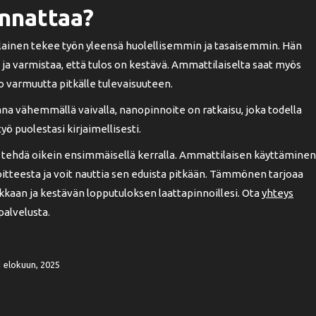
nnattaa?
ilainen tekee työn yleensä huolellisemmin ja tasaisemmin. Hän
 ja varmistaa, että tulos on kestävä. Ammattilaiselta saat myös
uo varmuutta pitkälle tulevaisuuteen.
aana vähemmällä vaivalla, nanopinnoite on ratkaisu, joka todella
yö puolestasi kirjaimellisesti.
a tehdä oikein ensimmäisellä kerralla. Ammattilaisen käyttäminen
itteesta ja voit nauttia sen eduista pitkään. Tämmönen tarjoaa
kkaan ja kestävän lopputuloksen laattapinnoillesi. Ota
yhteys
 palvelusta.
1 elokuun, 2025