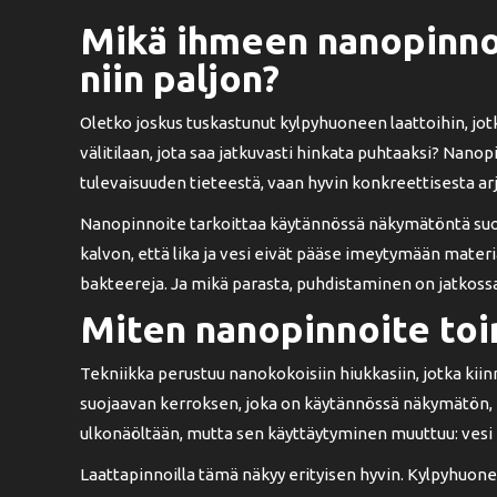
Mikä ihmeen nanopinnoi
niin paljon?
Oletko joskus tuskastunut kylpyhuoneen laattoihin, jotka
välitilaan, jota saa jatkuvasti hinkata puhtaaksi? Nano
tulevaisuuden tieteestä, vaan hyvin konkreettisesta ar
Nanopinnoite tarkoittaa käytännössä näkymätöntä suojaa
kalvon, että lika ja vesi eivät pääse imeytymään materiaa
bakteereja. Ja mikä parasta, puhdistaminen on jatkos
Miten nanopinnoite toi
Tekniikka perustuu nanokokoisiin hiukkasiin, jotka kii
suojaavan kerroksen, joka on käytännössä näkymätön, m
ulkonäöltään, mutta sen käyttäytyminen muuttuu: vesi he
Laattapinnoilla tämä näkyy erityisen hyvin. Kylpyhuone