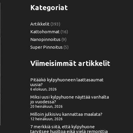
Kategoriat
Artikkelit
(393)
Kattohommat
(16)
Nanopinnoitus
(9)
Super Pinnoitus
(5)
Viimeisimmät artikkelit
Pitääkö kylpyhuoneen laattasaumat
uusia?
6 elokuun, 2026
Miksi uusi kylpyhuone näyttää vanhalta
jo vuodessa?
20 heinäkuun, 2026
Milloin julkisivu kannattaa maalata?
12 heinäkuun, 2026
7 merkkiä siitä, että kylpyhuone
tarvitsee huoltoa eikä vielä remonttia