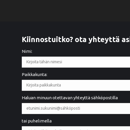
Kiinnostuitko? ota yhteyttä as
Nimi:
Paikkakunta:
2 years ago
Ystävällinen palvelu. Hyvä työnlaatu
Haluan minuun otettavan yhteyttä sähköpostilla
tai puhelimella