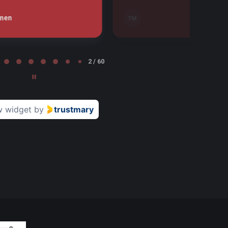
Leena Nurminen
LN
Tampere
2 / 60
w widget
by
trustmary