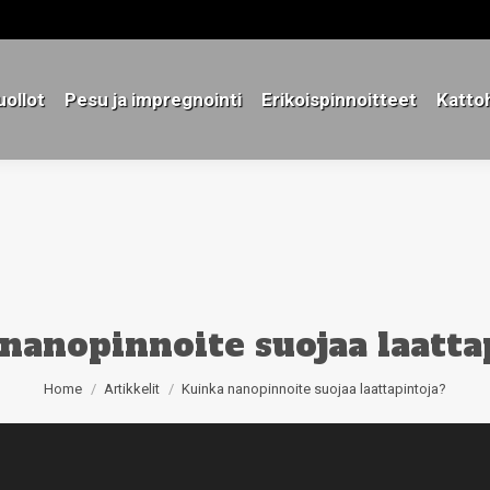
ollot
Pesu ja impregnointi
Erikoispinnoitteet
Katto
ollot
Pesu ja impregnointi
Erikoispinnoitteet
Katto
nanopinnoite suojaa laatta
You are here:
Home
Artikkelit
Kuinka nanopinnoite suojaa laattapintoja?