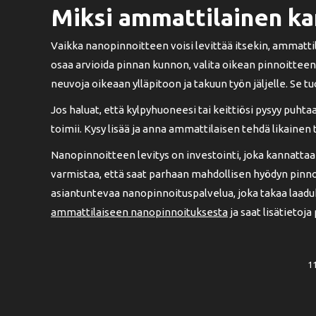
Miksi ammattilainen ka
Vaikka nanopinnoitteen voisi levittää itsekin, ammatt
osaa arvioida pinnan kunnon, valita oikean pinnoitteen
neuvoja oikeaan ylläpitoon ja takuun työn jäljelle. Se t
Jos haluat, että kylpyhuoneesi tai keittiösi pysyy puht
toimii. Kysy lisää ja anna ammattilaisen tehdä likainen t
Nanopinnoitteen levitys on investointi, joka kannatta
varmistaa, että saat parhaan mahdollisen hyödyn pinno
asiantuntevaa nanopinnoituspalvelua, joka takaa laadu
ammattilaiseen nanopinnoituksesta
ja saat lisätietoja
1