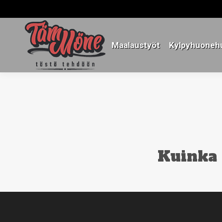
Maalaustyöt
Kylpyhuonehu
Maalaustyöt
Kylpyhuonehu
Kuinka 