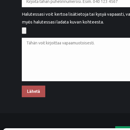
Maarit Henttula
MH
Rauma
Halutessasi voit kertoa lisätietoja tai kysyä vapaasti,
myös halutessasi ladata kuvan kohteesta.