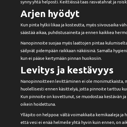
synny yhtä helposti. Keittiössä taas rasvatahrat ja roi
Arjen hyödyt
Kun pinta hylkii likaa ja kosteutta, myös siivousaika väh
säästää aikaa, puhdistusaineita ja ennen kaikkea hermo
Nanopinnoite suojaa myös laattojen pintaa kulumiselta j
säilyvät pidempään raikkaan näköisinä. Samalla hygieni
kun ei pääse kertymään pinnan huokosiin.
Levitys ja kestävyys
Nanopinnoitteen levittäminen ei ole monimutkaista, mu
huolellisesti ennen käsittelyä, jotta pinnoite tarttuu k
Kun pinnoite on kovettunut, se muodostaa kestävän ja
oikein hoidettuna.
Ylläpito on helppoa: vältä voimakkaita kemikaaleja ja h
että vesi ei enää helmeile yhtä hyvin kuin ennen, on aik