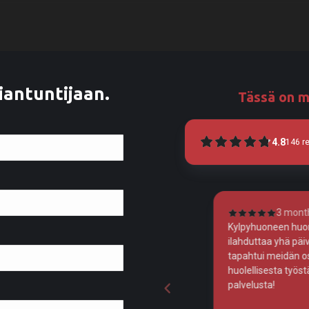
iantuntijaan.
Tässä on m
4.8
146
r
3 months ago
4
Kylpyhuoneen huomattavan kohentunut ilme
Homma toimi 
ilahduttaa yhä päivittäin, niin iso muutos
tapahtui meidän osalta. Kiitos Veera tarkasta ja
huolellisesta työstä, sekä ystävällisestä
palvelusta!