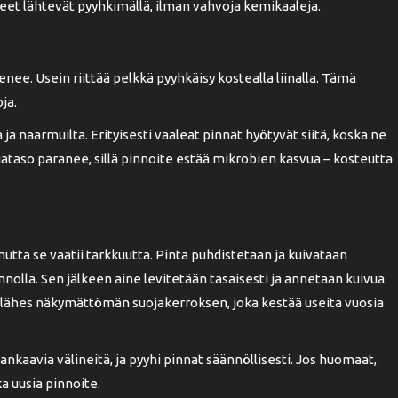
skeet lähtevät pyyhkimällä, ilman vahvoja kemikaaleja.
enee. Usein riittää pelkkä pyyhkäisy kostealla liinalla. Tämä
ja.
a naarmuilta. Erityisesti vaaleat pinnat hyötyvät siitä, koska ne
ataso paranee, sillä pinnoite estää mikrobien kasvua – kosteutta
tta se vaatii tarkkuutta. Pinta puhdistetaan ja kuivataan
unnolla. Sen jälkeen aine levitetään tasaisesti ja annetaan kuivua.
 lähes näkymättömän suojakerroksen, joka kestää useita vuosia
ankaavia välineitä, ja pyyhi pinnat säännöllisesti. Jos huomaat,
a uusia pinnoite.