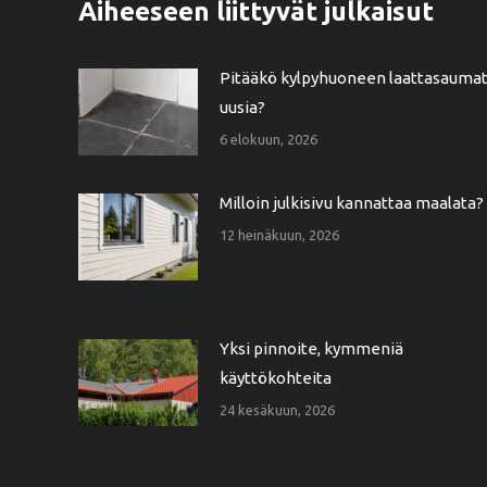
Aiheeseen liittyvät julkaisut
Pitääkö kylpyhuoneen laattasauma
uusia?
6 elokuun, 2026
Milloin julkisivu kannattaa maalata?
12 heinäkuun, 2026
Yksi pinnoite, kymmeniä
käyttökohteita
24 kesäkuun, 2026