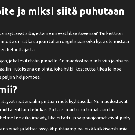
te ja miksi siitä puhutaan
 näyttävät siltä, että ne imevät likaa itseensä? Tai keittiön
pinnoite on ratkaisu juuri tähän ongelmaan eikä kyse ole mistään
jen helpottajasta.
, joka levitetään pinnalle. Se muodostaa niin tiiviin ja ohuen
liin. Tuloksena on pinta, joka hylkii kosteutta, likaa ja jopa
sa paljon helpompaa.
mii?
nnittyvät materiaalin pintaan molekyylitasolla. Ne muodostavat
utta erittäin tehokas. Pinta ei muutu tuntumaltaan tai
lmeilee eikä imeydy, lika ei tartu ja saippuajäämät eivät pinty.
en seinät ja lattiat pysyvät puhtaampina, eikä kalkkisaostumia