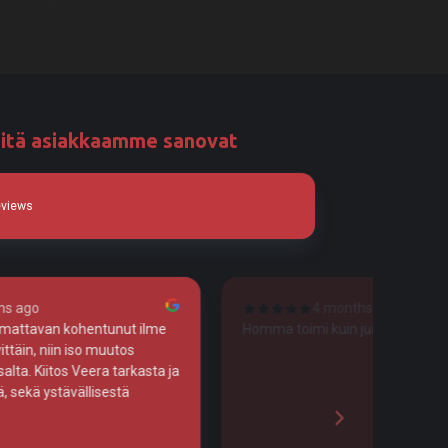
itä asiakkaamme sanovat
eviews
 months ago
4 months ago
kuin junan vessa!
Tosi huolellista työtä!