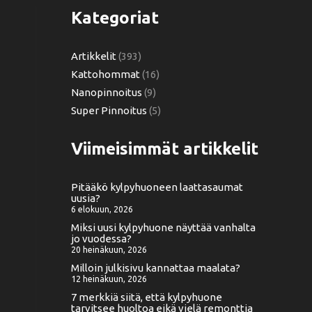
Kategoriat
Artikkelit
(393)
Kattohommat
(16)
Nanopinnoitus
(9)
Super Pinnoitus
(5)
Viimeisimmät artikkelit
Pitääkö kylpyhuoneen laattasaumat
uusia?
6 elokuun, 2026
Miksi uusi kylpyhuone näyttää vanhalta
jo vuodessa?
20 heinäkuun, 2026
Milloin julkisivu kannattaa maalata?
12 heinäkuun, 2026
7 merkkiä siitä, että kylpyhuone
tarvitsee huoltoa eikä vielä remonttia