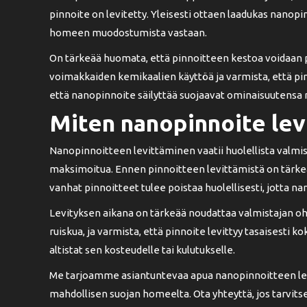
pinnoite on levitetty. Yleisesti ottaen laadukas nanopi
homeen muodostumista vastaan.
On tärkeää huomata, että pinnoitteen kestoa voidaan pid
voimakkaiden kemikaalien käyttöä ja varmista, että pin
että nanopinnoite säilyttää suojaavat ominaisuutensa
Miten nanopinnoite lev
Nanopinnoitteen levittäminen vaatii huolellista valmis
maksimoitua. Ennen pinnoitteen levittämistä on tärkeää 
vanhat pinnoitteet tulee poistaa huolellisesti, jotta na
Levityksen aikana on tärkeää noudattaa valmistajan ohje
ruiskua, ja varmista, että pinnoite levittyy tasaisesti 
altistat sen kosteudelle tai kulutukselle.
Me tarjoamme asiantuntevaa apua nanopinnoitteen levit
mahdollisen suojan homeelta. Ota yhteyttä, jos tarvitse