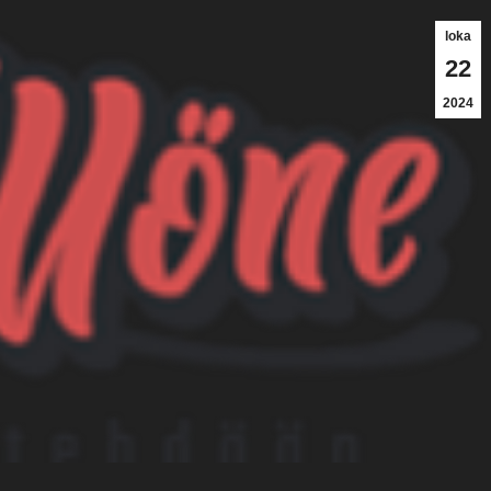
loka
22
2024