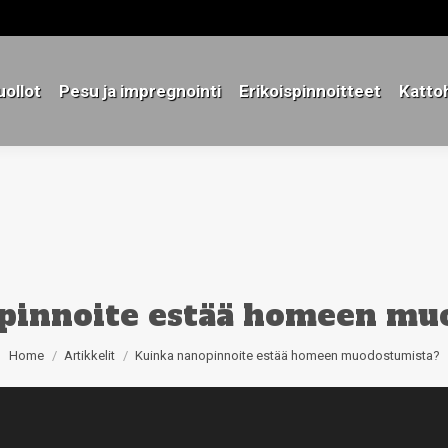
ollot
Pesu ja impregnointi
Erikoispinnoitteet
Katto
ollot
Pesu ja impregnointi
Erikoispinnoitteet
Katto
pinnoite estää homeen mu
You are here:
Home
Artikkelit
Kuinka nanopinnoite estää homeen muodostumista?