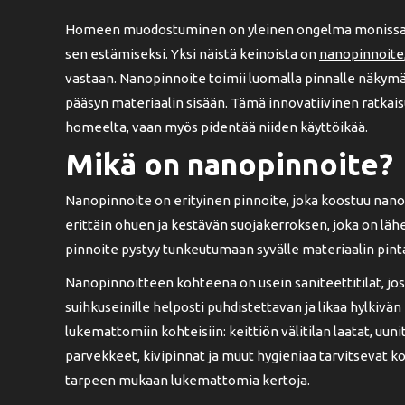
Homeen muodostuminen on yleinen ongelma monissa r
sen estämiseksi. Yksi näistä keinoista on
nanopinnoite
vastaan. Nanopinnoite toimii luomalla pinnalle näkym
pääsyn materiaalin sisään. Tämä innovatiivinen ratkaisu
homeelta, vaan myös pidentää niiden käyttöikää.
Mikä on nanopinnoite?
Nanopinnoite on erityinen pinnoite, joka koostuu nan
erittäin ohuen ja kestävän suojakerroksen, joka on läh
pinnoite pystyy tunkeutumaan syvälle materiaalin pint
Nanopinnoitteen kohteena on usein saniteettitilat, jossa
suihkuseinille helposti puhdistettavan ja likaa hylkivän
lukemattomiin kohteisiin: keittiön välitilan laatat, uunit,
parvekkeet, kivipinnat ja muut hygieniaa tarvitsevat koh
tarpeen mukaan lukemattomia kertoja.