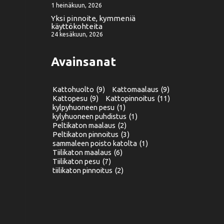
1 heinäkuun, 2026
Yksi pinnoite, kymmeniä
käyttökohteita
24 kesäkuun, 2026
Avainsanat
Kattohuolto
(9)
Kattomaalaus
(9)
Kattopesu
(9)
Kattopinnoitus
(11)
kylpyhuoneen pesu
(1)
kylyhuoneen puhdistus
(1)
Peltikaton maalaus
(2)
Peltikaton pinnoitus
(3)
sammaleen poisto katolta
(1)
Tiilikaton maalaus
(6)
Tiilikaton pesu
(7)
tiilikaton pinnoitus
(2)