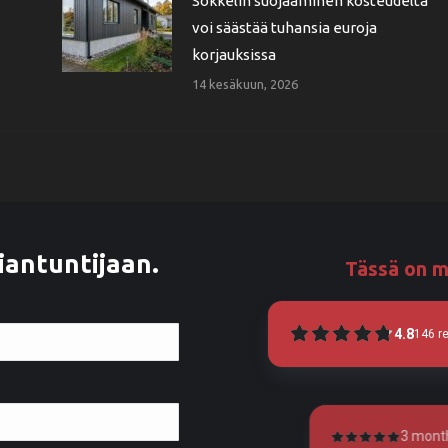
Sokkelin suojaaminen kosteudelta
voi säästää tuhansia euroja
korjauksissa
14 kesäkuun, 2026
iantuntijaan.
Tässä on m
4.8
146
r
3 months ago
4