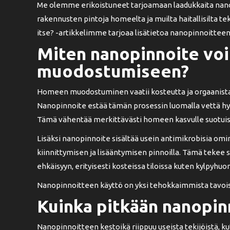
Me olemme erikoistuneet tarjoamaan laadukkaita nanopi
rakennusten pintoja homeelta ja muilta haitallisilta t
itse? -artikkelimme tarjoaa lisätietoa nanopinnoitteen
Miten nanopinnoite vo
muodostumiseen?
Homeen muodostuminen vaatii kosteutta ja orgaanista m
Nanopinnoite estää tämän prosessin luomalla vettä hy
Tämä vähentää merkittävästi homeen kasvulle suotuisi
Lisäksi nanopinnoite sisältää usein antimikrobisia omi
kiinnittymisen ja lisääntymisen pinnoilla. Tämä teke
ehkäisyyn, erityisesti kosteissa tiloissa kuten kylpyhuon
Nanopinnoitteen käyttö on yksi tehokkaimmista tavois
Kuinka pitkään nanopin
Nanopinnoitteen kestoikä riippuu useista tekijöistä, kut