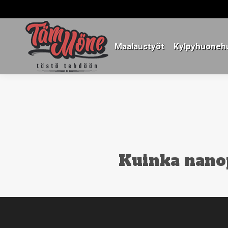
Maalaustyöt
Kylpyhuonehu
Maalaustyöt
Kylpyhuonehu
Kuinka nano