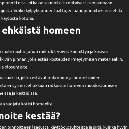
nnoitteita, jotka on suunniteltu erityisesti suojaamaan
ekijöiltä. Voiko kylpyhuoneen laattojen nanopinnoituksen tehdä
 käytöstä kotona.
i ehkäistä homeen
ateriaalia, johon mikrobit voivat kiinnittyä ja kasvaa.
lkivän pinnan, joka estää kosteuden imeytymisen materiaaliin.
a olosuhteita.
naisuuksia, jotka estävät mikrobien ja homeitiöiden
e siitä erityisen tehokkaan ratkaisun homeen muodostumisen
eissa ja keittiöissä.
ta suojata kotisi homeelta.
noite kestää?
en pinnoitteen laadusta, käyttöolosuhteista ja siitä, kuinka hyvin