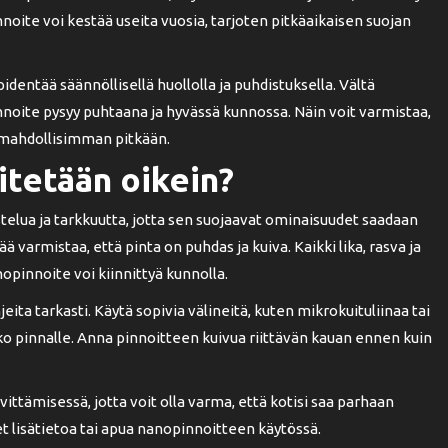
nnoite voi kestää useita vuosia, tarjoten pitkäaikaisen suojan
entää säännöllisellä huollolla ja puhdistuksella. Vältä
noite pysyy puhtaana ja hyvässä kunnossa. Näin voit varmistaa,
 mahdollisimman pitkään.
itetään oikein?
telua ja tarkkuutta, jotta sen suojaavat ominaisuudet saadaan
varmistaa, että pinta on puhdas ja kuiva. Kaikki lika, rasva ja
nopinnoite voi kiinnittyä kunnolla.
ita tarkasti. Käytä sopivia välineitä, kuten mikrokuituliinaa tai
koko pinnalle. Anna pinnoitteen kuivua riittävän kauan ennen kuin
tämisessä, jotta voit olla varma, että kotisi saa parhaan
t lisätietoa tai apua nanopinnoitteen käytössä.