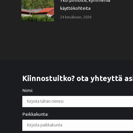
Yksi pinnoite, kymmeniä
käyttökohteita
24 kesäkuun, 2026
Kiinnostuitko? ota yhteyttä as
Nimi:
Paikkakunta:
2 years ago