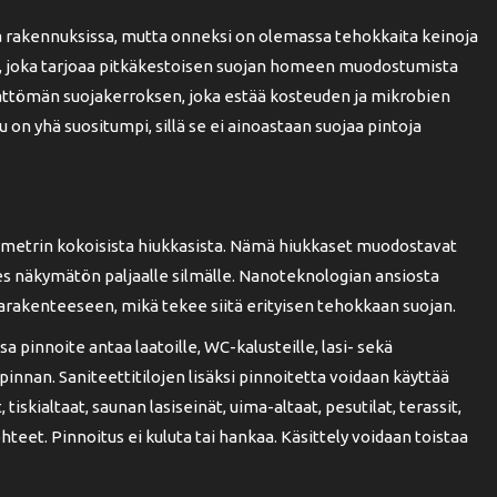
akennuksissa, mutta onneksi on olemassa tehokkaita keinoja
, joka tarjoaa pitkäkestoisen suojan homeen muodostumista
ättömän suojakerroksen, joka estää kosteuden ja mikrobien
 on yhä suositumpi, sillä se ei ainoastaan suojaa pintoja
ometrin kokoisista hiukkasista. Nämä hiukkaset muodostavat
es näkymätön paljaalle silmälle. Nanoteknologian ansiosta
arakenteeseen, mikä tekee siitä erityisen tehokkaan suojan.
 pinnoite antaa laatoille, WC-kalusteille, lasi- sekä
 pinnan. Saniteettitilojen lisäksi pinnoitetta voidaan käyttää
 tiskialtaat, saunan lasiseinät, uima-altaat, pesutilat, terassit,
teet. Pinnoitus ei kuluta tai hankaa. Käsittely voidaan toistaa