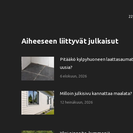
22
Aiheeseen liittyvät julkaisut
Pitääkö kylpyhuoneen laattasauma
uusia?
6 elokuun, 2026
Milloin julkisivu kannattaa maalata?
12 heinäkuun, 2026