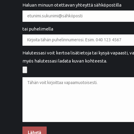
Ystävällinen palvelu. Hyvä työnlaatu
Haluan minuun otettavan yhteyttä sähköpostilla
tai puhelimella
Maarit Henttula
MH
Rauma
Halutessasi voit kertoa lisätietoja tai kysyä vapaasti,
myös halutessasi ladata kuvan kohteesta.