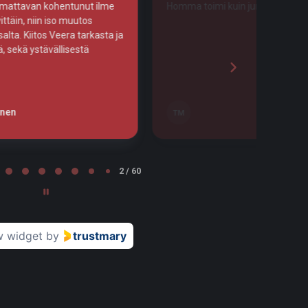
kuin junan vessa!
Tosi huolellista työtä!
Leena Nurminen
LN
Tampere
2 / 60
w widget
by
trustmary