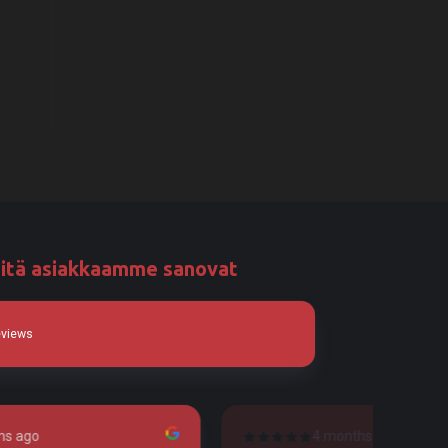
itä asiakkaamme sanovat
eviews
 months ago
4 months ago