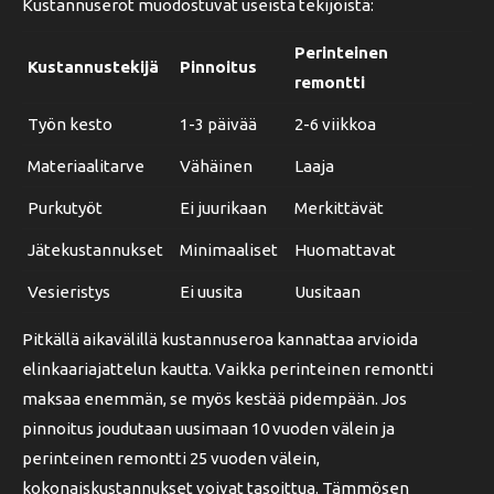
Kustannuserot muodostuvat useista tekijöistä:
Perinteinen
Kustannustekijä
Pinnoitus
remontti
Työn kesto
1-3 päivää
2-6 viikkoa
Materiaalitarve
Vähäinen
Laaja
Purkutyöt
Ei juurikaan
Merkittävät
Jätekustannukset
Minimaaliset
Huomattavat
Vesieristys
Ei uusita
Uusitaan
Pitkällä aikavälillä kustannuseroa kannattaa arvioida
elinkaariajattelun kautta. Vaikka perinteinen remontti
maksaa enemmän, se myös kestää pidempään. Jos
pinnoitus joudutaan uusimaan 10 vuoden välein ja
perinteinen remontti 25 vuoden välein,
kokonaiskustannukset voivat tasoittua. Tämmösen