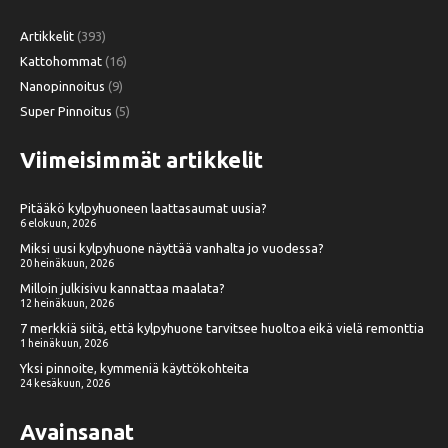
Artikkelit
(393)
Kattohommat
(16)
Nanopinnoitus
(9)
Super Pinnoitus
(5)
Viimeisimmät artikkelit
Pitääkö kylpyhuoneen laattasaumat uusia?
6 elokuun, 2026
Miksi uusi kylpyhuone näyttää vanhalta jo vuodessa?
20 heinäkuun, 2026
Milloin julkisivu kannattaa maalata?
12 heinäkuun, 2026
7 merkkiä siitä, että kylpyhuone tarvitsee huoltoa eikä vielä remonttia
1 heinäkuun, 2026
Yksi pinnoite, kymmeniä käyttökohteita
24 kesäkuun, 2026
Avainsanat