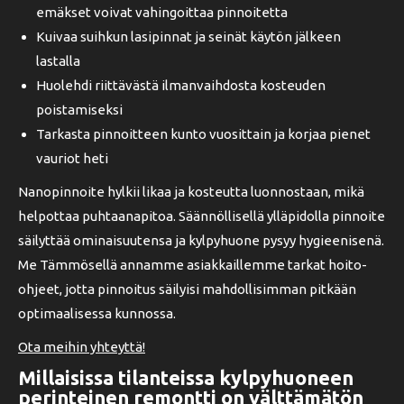
emäkset voivat vahingoittaa pinnoitetta
Kuivaa suihkun lasipinnat ja seinät käytön jälkeen
lastalla
Huolehdi riittävästä ilmanvaihdosta kosteuden
poistamiseksi
Tarkasta pinnoitteen kunto vuosittain ja korjaa pienet
vauriot heti
Nanopinnoite hylkii likaa ja kosteutta luonnostaan, mikä
helpottaa puhtaanapitoa. Säännöllisellä ylläpidolla pinnoite
säilyttää ominaisuutensa ja kylpyhuone pysyy hygieenisenä.
Me Tämmösellä annamme asiakkaillemme tarkat hoito-
ohjeet, jotta pinnoitus säilyisi mahdollisimman pitkään
optimaalisessa kunnossa.
Ota meihin yhteyttä!
Millaisissa tilanteissa kylpyhuoneen
perinteinen remontti on välttämätön