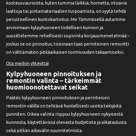
kosteusvaurioista, kuten tummia läikkiä, hometta, irtoavia
laattoja tai pintamateriaalien turpoamista, on syytä tehdä
perusteellinen kuntokartoitus. Me Tämmösellä autamme
arvioimaan kylpyhuoneen todellisen kunnon ja
suosittelemme rehellisesti sopivinta korjausmenetelmää –
joskus se on pinnoitus, toisinaan taas perinteinen remontti
on välttämätön pitkäaikaisen toimivuuden takaamiseksi.
Ota meihin yhteyttä!
Kylpyhuoneen pinnoituksen ja
remontin valinta – tärkeimmät
huomioonotettavat seikat
Päätös kylpyhuoneen pinnoituksen ja perinteisen
remontin välillä on tehtävä huolellisesti useita tekijöitä
punniten. Oikea valinta riippuu kylpyhuoneen nykyisestä
kunnosta, käytettävissä olevasta budjetista ja aikataulusta
sekä pitkän aikavälin suunnitelmista.