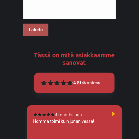
Tässä on mitä asiakkaamme
sanovat
4.8
146
reviews
4 months ago
tunut
Homma toimi kuin junan vessa!
To
so
tos