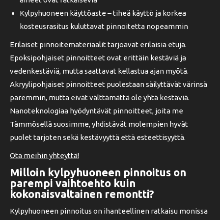
Kylpyhuoneen käyttöaste – tiheä käyttö ja korkea
kosteusrasitus kuluttavat pinnoitetta nopeammin
Erilaiset pinnoitemateriaalit tarjoavat erilaisia etuja.
Epoksipohjaiset pinnoitteet ovat erittäin kestäviä ja
vedenkestäviä, mutta saattavat kellastua ajan myötä.
Akryylipohjaiset pinnoitteet puolestaan säilyttävät värinsä
paremmin, mutta eivät välttämättä ole yhtä kestäviä.
Nanoteknologiaa hyödyntävät pinnoitteet, joita me
Tämmösellä suosimme, yhdistävät molempien hyvät
puolet tarjoten sekä kestävyyttä että esteettisyyttä.
Ota meihin yhteyttä!
Milloin kylpyhuoneen pinnoitus on
parempi vaihtoehto kuin
kokonaisvaltainen remontti?
Kylpyhuoneen pinnoitus on ihanteellinen ratkaisu monissa