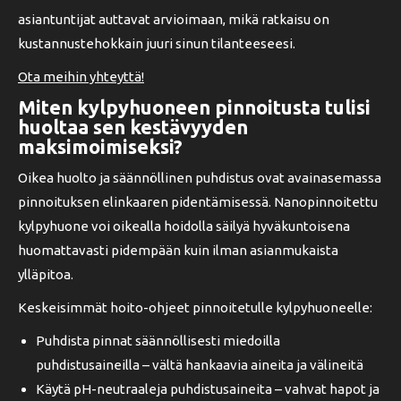
asiantuntijat auttavat arvioimaan, mikä ratkaisu on
kustannustehokkain juuri sinun tilanteeseesi.
Ota meihin yhteyttä!
Miten kylpyhuoneen pinnoitusta tulisi
huoltaa sen kestävyyden
maksimoimiseksi?
Oikea huolto ja säännöllinen puhdistus ovat avainasemassa
pinnoituksen elinkaaren pidentämisessä. Nanopinnoitettu
kylpyhuone voi oikealla hoidolla säilyä hyväkuntoisena
huomattavasti pidempään kuin ilman asianmukaista
ylläpitoa.
Keskeisimmät hoito-ohjeet pinnoitetulle kylpyhuoneelle:
Puhdista pinnat säännöllisesti miedoilla
puhdistusaineilla – vältä hankaavia aineita ja välineitä
Käytä pH-neutraaleja puhdistusaineita – vahvat hapot ja