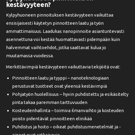
kestävyyteen?
Kylpyhuoneen pinnoituksen kestävyyteen vaikuttaa
ensisijaisesti käytetyn pinnoitteen laatu ja työn
ammattimaisuus. Laadukas nanopinnoite asiantuntevasti
asennettuna voi kestää huomattavasti pidempään kuin
halvemmat vaihtoehdot, jotka saattavat kulua jo
muutamassa vuodessa.
Merkittävimpiä kestävyyteen vaikuttavia tekijöitä ovat:
Pinnoitteen laatu ja tyyppi – nanoteknologiaan
perustuvat tuotteet ovat yleensä kestävimpiä
Pohjatyön huolellisuus – hyvin puhdistettu ja esikäsitelty
pinta takaa paremman tarttuvuuden
Kosteudenhallinta – toimiva ilmanvaihto ja kosteuden
poisto pidentävät pinnoitteen elinikää
Puhdistus ja hoito – oikeat puhdistusmenetelmät ja -
aineet ovat ratkaisevia