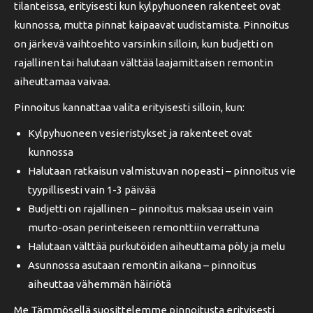
tilanteissa, erityisesti kun kylpyhuoneen rakenteet ovat
kunnossa, mutta pinnat kaipaavat uudistamista. Pinnoitus
on järkevä vaihtoehto varsinkin silloin, kun budjetti on
rajallinen tai halutaan välttää laajamittaisen remontin
aiheuttamaa vaivaa.
Pinnoitus kannattaa valita erityisesti silloin, kun:
Kylpyhuoneen vesieristykset ja rakenteet ovat
kunnossa
Halutaan ratkaisun valmistuvan nopeasti – pinnoitus vie
tyypillisesti vain 1-3 päivää
Budjetti on rajallinen – pinnoitus maksaa usein vain
murto-osan perinteiseen remonttiin verrattuna
Halutaan välttää purkutöiden aiheuttama pöly ja melu
Asunnossa asutaan remontin aikana – pinnoitus
aiheuttaa vähemmän häiriötä
Me Tämmösellä suosittelemme pinnoitusta erityisesti