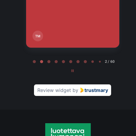
tä,
TM
Page 2 of 60
2 / 60
Review widget
by
trustmary