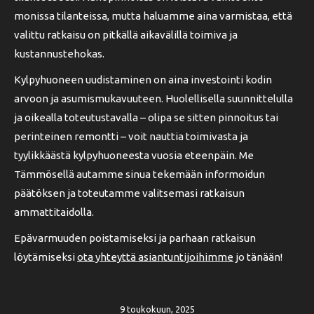
monissa tilanteissa, mutta haluamme aina varmistaa, että
valittu ratkaisu on pitkällä aikavälillä toimiva ja
kustannustehokas.
Kylpyhuoneen uudistaminen on aina investointi kodin
arvoon ja asumismukavuuteen. Huolellisella suunnittelulla
ja oikealla toteutustavalla – olipa se sitten pinnoitus tai
perinteinen remontti – voit nauttia toimivasta ja
tyylikkäästä kylpyhuoneesta vuosia eteenpäin. Me
Tämmösellä autamme sinua tekemään informoidun
päätöksen ja toteutamme valitsemasi ratkaisun
ammattitaidolla.
Epävarmuuden poistamiseksi ja parhaan ratkaisun
löytämiseksi
ota yhteyttä asiantuntijoihimme
jo tänään!
9 toukokuun, 2025