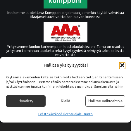
Kuulumme Luotettava Kumppani ohjelmaan ja merkin käyttö vahvistaa
tilaajavastuuvelvoitteiden olevan kunnossa.
Yrityksemme kuuluu korkeimpaan luottoluokitukseen. Tämä on osoitus
yrityksen toiminnan laadusta sekä kyvykkyydestä selviytyä taloudellisista
velvoitteista.
Hallitse yksityisyyttäsi
Käytämme evästeiden kaltaisia tekniikoita laitteen tietojen tallentamiseen
ja/tai käyttämiseen. Teemme tämän parantaaksemme selauskokemusta ja
näyttääksemme (muita kuin) henkilökohtaisia mainoksia. Suostumalla näihin
tekniikoihin voimme käsitellä tällä sivustolla tietoja, kuten
selauskäyttäytymistä tai yksilöllisiä tunnuksia. Suostumuksen epääminen tai
peruuttaminen voi vaikuttaa haitallisesti tiettyihin ominaisuuksiin ja
Hyväksy
Kiellä
Hallitse vaihtoehtoja
toimintoihin.
Evästekäytäntö
© Copyright Tämmöne Oy
Tietosuojalausunto
Tietosuoja
045 2666 753
info@tammone.fi
Vaittintie 15, 33960