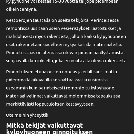
kylpyhuone voi kestää 15-30 vuotta tai jopa pidempään
oikein tehtynä.
Kestoerojen taustalla on useita tekijöitä. Perinteisessä
remontissa uusitaan usein vesieristykset, laatoitukset ja
mahdollisesti myös rakenteita, jolloin kaikki kylpyhuoneen
osat rakennetaan uudelleen nykyaikaisilla materiaaleilla.
Pinnoitus taas on olemassa olevan pinnan päällystämistä
suojaavalla kerroksella, joka ei muuta alla olevia rakenteita.
Pinnoituksen etuna on sen nopeus ja edullisuus, mutta
pidemmällä aikavälillä se saattaa vaatia uusimista
useammin kuin perinteisesti remontoitu kylpyhuone.
Materiaalivalinnat vaikuttavat molemmissa tapauksissa
merkittävästi lopputuloksen kestävyyteen.
Ota meihin yhteyttä!
Mitkä tekijät vaikuttavat
kylpyhuoneen pinnoituksen