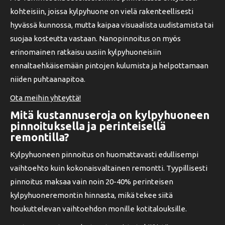
kohteisiin, joissa kylpyhuone on vielä rakenteellisesti
hyvässä kunnossa, mutta kaipaa visuaalista uudistamista tai
suojaa kosteutta vastaan. Nanopinnoitus on myös
erinomainen ratkaisu uusiin kylpyhuoneisiin
ennaltaehkäisemään pintojen kulumista ja helpottamaan
niiden puhtaanapitoa.
Ota meihin yhteyttä!
Mitä kustannuseroja on kylpyhuoneen
pinnoituksella ja perinteisellä
remontilla?
Kylpyhuoneen pinnoitus on huomattavasti edullisempi
vaihtoehto kuin kokonaisvaltainen remontti. Tyypillisesti
pinnoitus maksaa vain noin 20-40% perinteisen
kylpyhuoneremontin hinnasta, mikä tekee siitä
houkuttelevan vaihtoehdon monille kotitalouksille.