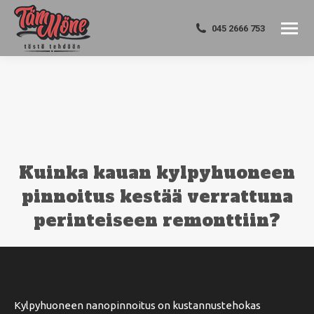
045 2666 753
Kuinka kauan kylpyhuoneen
pinnoitus kestää verrattuna
perinteiseen remonttiin?
You are here:
Kylpyhuoneen nanopinnoitus on kustannustehokas