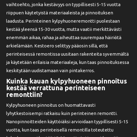
vaihtoehto, jonka kestävyys on tyypillisesti 5-15 vuotta
riippuen käytetyistä materiaaleista ja pinnoituksen
laadusta. Perinteinen kylpyhuoneremontti puolestaan
kestää yleensä 15-30 vuotta, mutta vaatii merkittävästi
enemmän aikaa, rahaa ja aiheuttaa suurempaa häiriötä
arkielämään. Kestoero selittyy pääosin sillä, että
perinteisessä remontissa uusitaan rakenteita syvemmältä
ja käytetään erilaisia materiaaleja, kun taas pinnoituksessa
keskitytään uudistamaan vain pintakerros.
Kuinka kauan kylpyhuoneen pinnoitus
kestää verrattuna perinteiseen
remonttiin?
Kylpyhuoneen pinnoitus on huomattavasti
lyhytkestoisempi ratkaisu kuin perinteinen remontti.
Nanopinnoitteiden käyttöiäksi arvioidaan tyypillisesti 5-15
vuotta, kun taas perinteisellä remontilla toteutettu