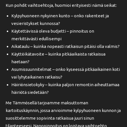
Kun pohdit vaihtoehtoja, huomioi erityisesti nämä seikat:
Kylpyhuoneen nykyinen kunto – onko rakenteet ja
vesieristykset kunnossa?
Käytettävissä oleva budjetti – pinnoitus on
merkittävästi edullisempi
Aikataulu – kuinka nopeasti ratkaisun pitäisi olla valmis?
Käyttöikätavoite – kuinka pitkäaikaista ratkaisua
haetaan?
Asumissuunnitelmat – onko kyseessä pitkäaikainen koti
vai lyhytaikainen ratkaisu?
Häiriönsietokyky – kuinka paljon remontin aiheuttamaa
häiriötä siedetään?
Me Tämmösellä tarjoamme maksuttoman
kartoituskäynnin, jossa arvioimme kylpyhuoneen kunnon ja
suosittelemme sopivinta ratkaisua juuri sinun
tilanteeseesi. Nanopinnoitus on loistava vaihtoehto