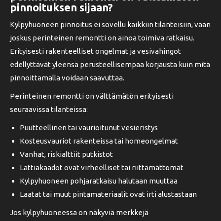
pinnoituksen sijaan?
Kylpyhuoneen pinnoitus ei sovellu kaikkiin tilanteisiin, vaan
joskus perinteinen remontti on ainoa toimiva ratkaisu.
Erityisesti rakenteelliset ongelmat ja vesivahingot
edellyttävät yleensä perusteellisempaa korjausta kuin mitä
pinnoittamalla voidaan saavuttaa.
Perinteinen remontti on välttämätön erityisesti
seuraavissa tilanteissa:
Puutteellinen tai vaurioitunut vesieristys
Kosteusvauriot rakenteissa tai homeongelmat
Vanhat, riskialttiit putkistot
Lattiakaadot ovat virheelliset tai riittämättömät
Kylpyhuoneen pohjaratkaisu halutaan muuttaa
Laatat tai muut pintamateriaalit ovat irti alustastaan
Jos kylpyhuoneessa on näkyviä merkkejä