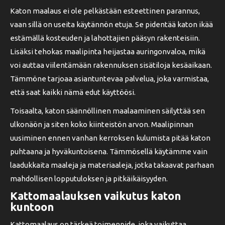
Katon maalaus ei ole pelkästään esteettinen parannus,
vaan sillä on useita käytännön etuja. Se pidentää katon ikää
estämällä kosteuden ja lahottajien pääsyn rakenteisiin.
Lisäksi tehokas maalipinta heijastaa auringonvaloa, mikä
voi auttaa viilentämään rakennuksen sisätiloja kesäaikaan.
Tämmöne tarjoaa asiantuntevaa palvelua, joka varmistaa,
että saat kaikki nämä edut käyttöösi.
Toisaalta, katon säännöllinen maalaaminen säilyttää sen
ulkonäön ja siten koko kiinteistön arvon. Maalipinnan
uusiminen ennen vanhan kerroksen kulumista pitää katon
puhtaana ja hyväkuntoisena. Tämmösellä käytämme vain
laadukkaita maaleja ja materiaaleja, jotka takaavat parhaan
mahdollisen lopputuloksen ja pitkäikäisyyden.
Kattomaalauksen vaikutus katon
kuntoon
Kattomaalaus on tärkeä toimenpide, joka vaikuttaa