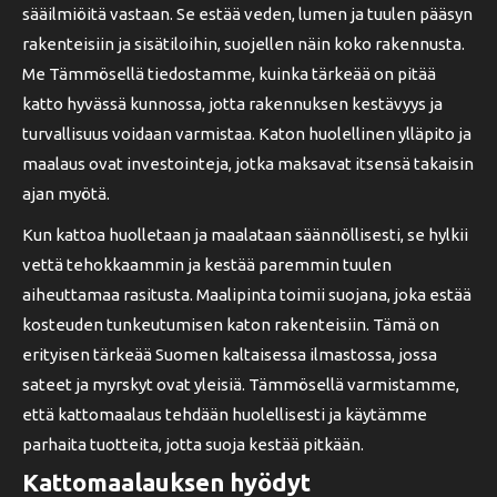
sääilmiöitä vastaan. Se estää veden, lumen ja tuulen pääsyn
rakenteisiin ja sisätiloihin, suojellen näin koko rakennusta.
Me Tämmösellä tiedostamme, kuinka tärkeää on pitää
katto hyvässä kunnossa, jotta rakennuksen kestävyys ja
turvallisuus voidaan varmistaa. Katon huolellinen ylläpito ja
maalaus ovat investointeja, jotka maksavat itsensä takaisin
ajan myötä.
Kun kattoa huolletaan ja maalataan säännöllisesti, se hylkii
vettä tehokkaammin ja kestää paremmin tuulen
aiheuttamaa rasitusta. Maalipinta toimii suojana, joka estää
kosteuden tunkeutumisen katon rakenteisiin. Tämä on
erityisen tärkeää Suomen kaltaisessa ilmastossa, jossa
sateet ja myrskyt ovat yleisiä. Tämmösellä varmistamme,
että kattomaalaus tehdään huolellisesti ja käytämme
parhaita tuotteita, jotta suoja kestää pitkään.
Kattomaalauksen hyödyt