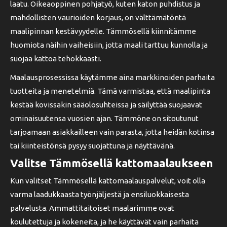
laatu. Oikeaoppinen pohjatyö, kuten katon puhdistus ja
mahdollisten vaurioiden korjaus, on välttämätöntä
maalipinnan kestävyydelle. Tämmösellä kiinnitämme
huomiota näihin vaiheisiin, jotta maali tarttuu kunnolla ja
suojaa kattoa tehokkaasti.
Maalausprosessissa käytämme aina markkinoiden parhaita
tuotteita ja menetelmiä. Tämä varmistaa, että maalipinta
kestää kovissakin sääolosuhteissa ja säilyttää suojaavat
ominaisuutensa vuosien ajan. Tämmöne on sitoutunut
tarjoamaan asiakkailleen vain parasta, jotta heidän kotinsa
tai kiinteistönsä pysyy suojattuna ja näyttävänä.
Valitse Tämmösellä kattomaalaukseen
Kun valitset Tämmösellä kattomaalauspalvelut, voit olla
varma laadukkaasta työnjäljestä ja ensiluokkaisesta
palvelusta. Ammattitaitoiset maalarimme ovat
koulutettuja ja kokeneita, ja he käyttävät vain parhaita