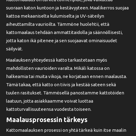
suoraan katon kuntoon ja kestävyyteen. Maalikerros suojaa
kattoa mekaaniselta kulumiselta ja UV-säteilyn
aiheuttamilta vaurioilta. Tämmöne huolehtii, että
kattomaalaus tehdään ammattitaidolla ja säännöllisesti,
jotta katon ikä pitenee ja sen suojaavat ominaisuudet
säilyvät.
Maalauksen yhteydessä katto tarkastetaan myös
mahdollisten vaurioiden varalta. Mikäli katossa on
halkeamia tai muita vikoja, ne korjataan ennen maalausta.
Tämä takaa, että katto on tiivis ja kestää sateen sekä
tuulen rasitukset. Tämmösellä panostamme kattotöiden
laatuun, jotta asiakkaamme voivat luottaa
kattoturvallisuuteensa vuodesta toiseen.
Maalausprosessin tärkeys
Kattomaalauksen prosessi on yhtä tärkeä kuin itse maalin