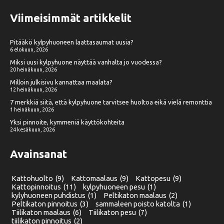
Viimeisimmät artikkelit
Pitääkö kylpyhuoneen laattasaumat uusia?
6 elokuun, 2026
Miksi uusi kylpyhuone näyttää vanhalta jo vuodessa?
20 heinäkuun, 2026
Milloin julkisivu kannattaa maalata?
12 heinäkuun, 2026
7 merkkiä siitä, että kylpyhuone tarvitsee huoltoa eikä vielä remonttia
1 heinäkuun, 2026
Yksi pinnoite, kymmeniä käyttökohteita
24 kesäkuun, 2026
Avainsanat
Kattohuolto
(9)
Kattomaalaus
(9)
Kattopesu
(9)
Kattopinnoitus
(11)
kylpyhuoneen pesu
(1)
kylyhuoneen puhdistus
(1)
Peltikaton maalaus
(2)
Peltikaton pinnoitus
(3)
sammaleen poisto katolta
(1)
Tiilikaton maalaus
(6)
Tiilikaton pesu
(7)
tiilikaton pinnoitus
(2)