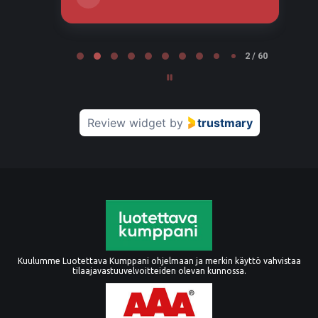
Page 2 of 60
2 / 60
Review widget
by
trustmary
Kuulumme Luotettava Kumppani ohjelmaan ja merkin käyttö vahvistaa
tilaajavastuuvelvoitteiden olevan kunnossa.