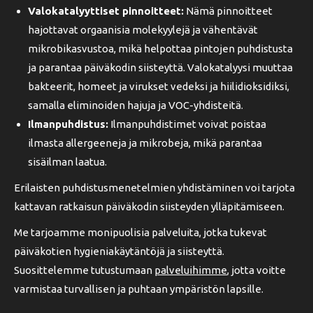
Valokatalyyttiset pinnoitteet:
Nämä pinnoitteet
hajottavat orgaanisia molekyylejä ja vähentävät
mikrobikasvustoa, mikä helpottaa pintojen puhdistusta
ja parantaa päiväkodin siisteyttä. Valokatalyysi muuttaa
bakteerit, homeet ja virukset vedeksi ja hiilidioksidiksi,
samalla eliminoiden hajuja ja VOC-yhdisteitä.
Ilmanpuhdistus:
Ilmanpuhdistimet voivat poistaa
ilmasta allergeeneja ja mikrobeja, mikä parantaa
sisäilman laatua.
Erilaisten puhdistusmenetelmien yhdistäminen voi tarjota
kattavan ratkaisun päiväkodin siisteyden ylläpitämiseen.
Me tarjoamme monipuolisia palveluita, jotka tukevat
päiväkotien hygieniakäytäntöjä ja siisteyttä.
Suosittelemme tutustumaan
palveluihimme
, jotta voitte
varmistaa turvallisen ja puhtaan ympäristön lapsille.