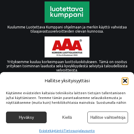
Kuulumme Luotettava Kumppani ohjelmaan ja merkin käyttö vahvistaa
tilaajavastuuvelvoitteiden olevan kunnossa.
Yrityksemme kuuluu korkeimpaan luottoluokitukseen. Tämä on osoitus
yrityksen toiminnan laadusta sekä kyvykkyydestä selviytyä taloudellisista
velvoitteista.
Hallitse yksityisyyttäsi
Käytämme evästeiden kaltaisia tekniikoita laitteen tietojen tallentamiseen
ja/tai käyttämiseen. Teemme tämän parantaaksemme selauskokemusta ja
näyttääksemme (muita kuin) henkilökohtaisia mainoksia. Suostumalla näihin
tekniikoihin voimme käsitellä tällä sivustolla tietoja, kuten
selauskäyttäytymistä tai yksilöllisiä tunnuksia. Suostumuksen epääminen tai
peruuttaminen voi vaikuttaa haitallisesti tiettyihin ominaisuuksiin ja
Hyväksy
Kiellä
Hallitse vaihtoehtoja
toimintoihin.
Evästekäytäntö
© Copyright Tämmöne Oy
Tietosuojalausunto