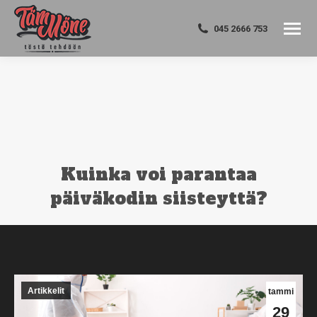
045 2666 753
Kuinka voi parantaa
päiväkodin siisteyttä?
You are here:
Artikkelit
tammi
29