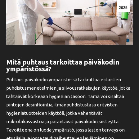
2025
Mitä puhtaus tarkoittaa päiväkodin
ympäristössä?
Puhtaus päiväkodin ympäristössä tarkoittaa erilaisten
puhdistusmenetelmien ja siivousratkaisujen käyttöä, jotka
tähtäävät korkeaan hygienian tasoon. Tämä voi sisältää
pintojen desinfiointia, ilmanpuhdistusta ja erityisten
hygieniatuotteiden käyttöä, jotka vähentävät
mikrobikasvustoa ja parantavat päiväkodin siisteyttä.
Tavoitteena on luoda ympäristö, jossa lasten terveys on
etusijalla ja jossa taudinaiheuttajien leviäminen on