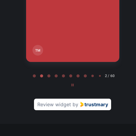
so
tos
tä,
TM
Page 2 of 60
2 / 60
Review widget
by
trustmary