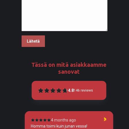
Tässä on mitä asiakkaamme
sanovat
4.8
146
reviews
4 months ago
tunut
Homma toimi kuin junan vessa!
To