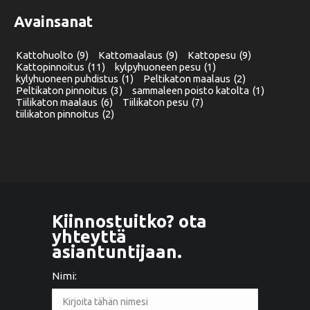
Avainsanat
Kattohuolto
(9)
Kattomaalaus
(9)
Kattopesu
(9)
Kattopinnoitus
(11)
kylpyhuoneen pesu
(1)
kylyhuoneen puhdistus
(1)
Peltikaton maalaus
(2)
Peltikaton pinnoitus
(3)
sammaleen poisto katolta
(1)
Tiilikaton maalaus
(6)
Tiilikaton pesu
(7)
tiilikaton pinnoitus
(2)
Kiinnostuitko? ota
yhteyttä
asiantuntijaan.
Nimi: