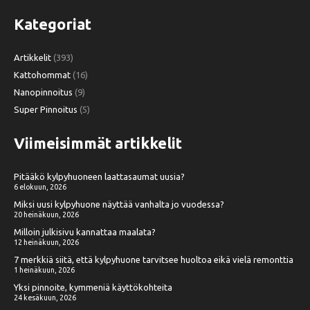
Kategoriat
Artikkelit
(393)
Kattohommat
(16)
Nanopinnoitus
(9)
Super Pinnoitus
(5)
Viimeisimmät artikkelit
Pitääkö kylpyhuoneen laattasaumat uusia?
6 elokuun, 2026
Miksi uusi kylpyhuone näyttää vanhalta jo vuodessa?
20 heinäkuun, 2026
Milloin julkisivu kannattaa maalata?
12 heinäkuun, 2026
7 merkkiä siitä, että kylpyhuone tarvitsee huoltoa eikä vielä remonttia
1 heinäkuun, 2026
Yksi pinnoite, kymmeniä käyttökohteita
24 kesäkuun, 2026