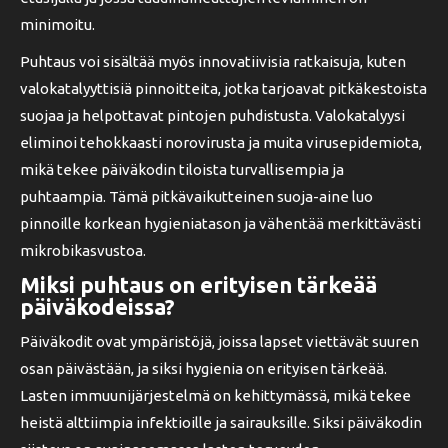
minimoitu.
Puhtaus voi sisältää myös innovatiivisia ratkaisuja, kuten
valokatalyyttisiä pinnoitteita, jotka tarjoavat pitkäkestoista
suojaa ja helpottavat pintojen puhdistusta. Valokatalyysi
eliminoi tehokkaasti norovirusta ja muita virusepidemiota,
mikä tekee päiväkodin tiloista turvallisempia ja
puhtaampia. Tämä pitkävaikutteinen suoja-aine luo
pinnoille korkean hygieniatason ja vähentää merkittävästi
mikrobikasvustoa.
Miksi puhtaus on erityisen tärkeää
päiväkodeissa?
Päiväkodit ovat ympäristöjä, joissa lapset viettävät suuren
osan päivästään, ja siksi hygienia on erityisen tärkeää.
Lasten immuunijärjestelmä on kehittymässä, mikä tekee
heistä alttiimpia infektioille ja sairauksille. Siksi päiväkodin