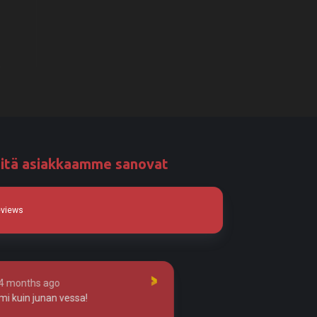
itä asiakkaamme sanovat
eviews
 months ago
4 months ago
kuin junan vessa!
Tosi huolellista työtä!