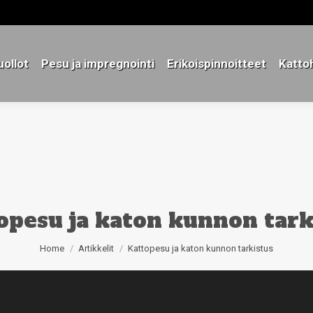
ollot
Pesu ja impregnointi
Erikoispinnoitteet
Katto
ollot
Pesu ja impregnointi
Erikoispinnoitteet
Katto
opesu ja katon kunnon tark
You are here:
Home
Artikkelit
Kattopesu ja katon kunnon tarkistus