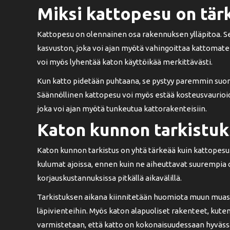
Miksi kattopesu on tär
Kattopesu on olennainen osa rakennuksen ylläpitoa. S
kasvuston, joka voi ajan myötä vahingoittaa kattomateri
voi myös lyhentää katon käyttöikää merkittävästi.
Kun katto pidetään puhtaana, se pystyy paremmin suor
Säännöllinen kattopesu voi myös estää kosteusvaurioiden
joka voi ajan myötä tunkeutua kattorakenteisiin.
Katon kunnon tarkistu
Katon kunnon tarkistus on yhtä tärkeää kuin kattopesu.
kulumat ajoissa, ennen kuin ne aiheuttavat suurempi
korjauskustannuksissa pitkällä aikavälillä.
Tarkistuksen aikana kiinnitetään huomiota muun muassa
läpivienteihin. Myös katon alapuoliset rakenteet, kuten 
varmistetaan, että katto on kokonaisuudessaan hyvässä