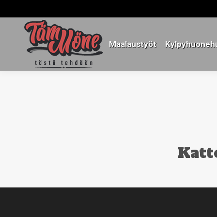
Maalaustyöt
Kylpyhuonehu
Maalaustyöt
Kylpyhuonehu
Katt