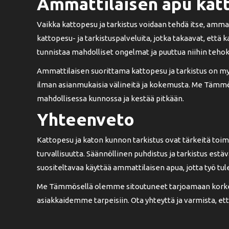
Ammattilaisen apu katt
Vaikka kattopesu ja tarkistus voidaan tehdä itse, am
kattopesu- ja tarkistuspalveluita, jotka takaavat, et
tunnistaa mahdolliset ongelmat ja puuttua niihin tehok
Ammattilaisen suorittama kattopesu ja tarkistus on myös
ilman asianmukaisia välineitä ja kokemusta. Me Tämmö
mahdollisessa kunnossa ja kestää pitkään.
Yhteenveto
Kattopesu ja katon kunnon tarkistus ovat tärkeitä toim
turvallisuutta. Säännöllinen puhdistus ja tarkistus est
suositeltavaa käyttää ammattilaisen apua, jotta työ tulee
Me Tämmösellä olemme sitoutuneet tarjoamaan korkeala
asiakkaidemme tarpeisiin. Ota yhteyttä ja varmista, et