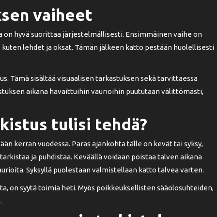
ksen vaiheet
ka on hyvä suorittaa järjestelmällisesti. Ensimmäinen vaihe on
, kuten lehdet ja oksat. Tämän jälkeen katto pestään huolellisesti
s. Tämä sisältää visuaalisen tarkastuksen sekä tarvittaessa
tuksen aikana havaittuihin vaurioihin puututaan välittömästi,
kistus tulisi tehdä?
ntään kerran vuodessa. Paras ajankohta tälle on kevät tai syksy,
 tarkistaa ja puhdistaa. Keväällä voidaan poistaa talven aikana
vaurioita. Syksyllä puolestaan valmistellaan katto talvea varten.
ta, on syytä toimia heti. Myös poikkeuksellisten sääolosuhteiden,
.