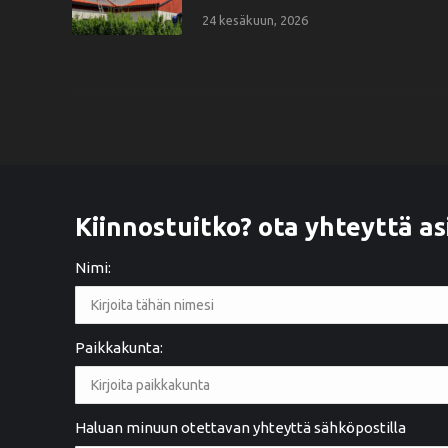
24 kesäkuun, 2026
Kiinnostuitko? ota yhteyttä as
Nimi:
Paikkakunta:
2 years ago
Ystävällinen palvelu. Hyvä työnlaatu
Haluan minuun otettavan yhteyttä sähköpostilla