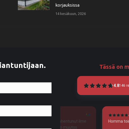
korjauksissa
14 kesäkuun, 2026
iantuntijaan.
Tässä on m
4.8
146
r
3 months ago
4
Kylpyhuoneen huomattavan kohentunut ilme
Homma toimi 
ilahduttaa yhä päivittäin, niin iso muutos