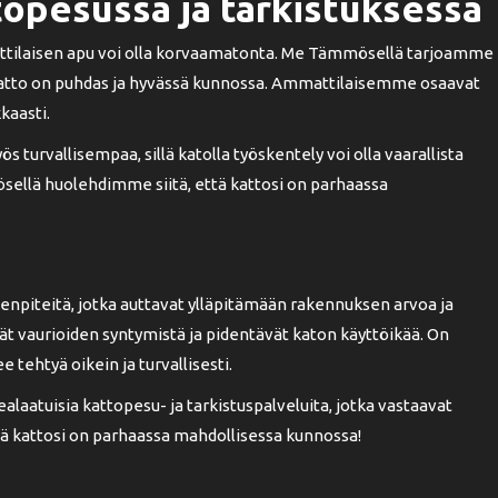
opesussa ja tarkistuksessa
mattilaisen apu voi olla korvaamatonta. Me Tämmösellä tarjoamme
tä katto on puhdas ja hyvässä kunnossa. Ammattilaisemme osaavat
kaasti.
 turvallisempaa, sillä katolla työskentely voi olla vaarallista
sellä huolehdimme siitä, että kattosi on parhaassa
enpiteitä, jotka auttavat ylläpitämään rakennuksen arvoa ja
ävät vaurioiden syntymistä ja pidentävät katon käyttöikää. On
 tehtyä oikein ja turvallisesti.
atuisia kattopesu- ja tarkistuspalveluita, jotka vastaavat
tä kattosi on parhaassa mahdollisessa kunnossa!