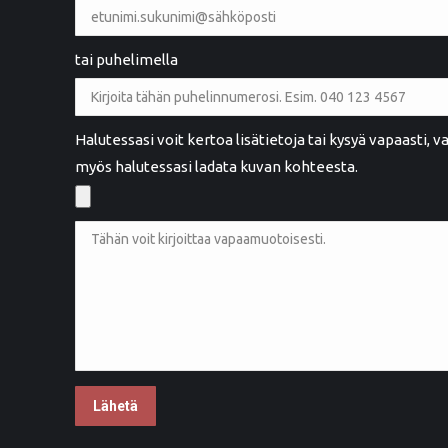
tai puhelimella
Maarit Henttula
MH
Rauma
Halutessasi voit kertoa lisätietoja tai kysyä vapaasti,
myös halutessasi ladata kuvan kohteesta.