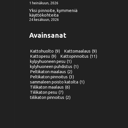
1 heinäkuun, 2026
Yksi pinnoite, kymmeniä
käyttökohteita
24 kesäkuun, 2026
Avainsanat
Kattohuolto
(9)
Kattomaalaus
(9)
Kattopesu
(9)
Kattopinnoitus
(11)
kylpyhuoneen pesu
(1)
kylyhuoneen puhdistus
(1)
Peltikaton maalaus
(2)
Peltikaton pinnoitus
(3)
sammaleen poisto katolta
(1)
Tiilikaton maalaus
(6)
Tiilikaton pesu
(7)
tiilikaton pinnoitus
(2)