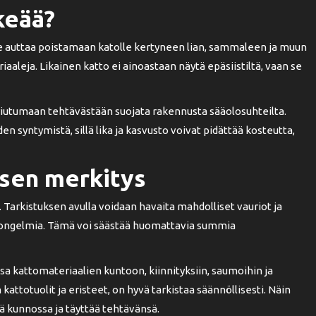
keää?
e auttaa poistamaan katolle kertyneen lian, sammaleen ja muun
aaleja. Likainen katto ei ainoastaan näytä epäsiistiltä, vaan se
iutumaan tehtävästään suojata rakennusta sääolosuhteilta.
 syntymistä, sillä lika ja kasvusto voivat pidättää kosteutta,
ksen merkitys
 Tarkistuksen avulla voidaan havaita mahdolliset vauriot ja
a ongelmia. Tämä voi säästää huomattavia summia
 kattomateriaalien kuntoon, kiinnityksiin, saumoihin ja
kattotuolit ja eristeet, on hyvä tarkistaa säännöllisesti. Näin
 kunnossa ja täyttää tehtävänsä.