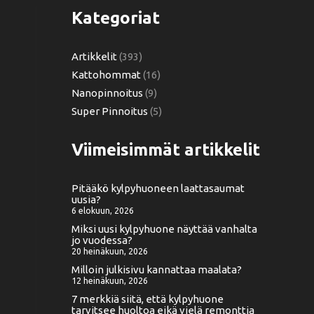
Kategoriat
Artikkelit
(393)
Kattohommat
(16)
Nanopinnoitus
(9)
Super Pinnoitus
(5)
Viimeisimmät artikkelit
Pitääkö kylpyhuoneen laattasaumat
uusia?
6 elokuun, 2026
Miksi uusi kylpyhuone näyttää vanhalta
jo vuodessa?
20 heinäkuun, 2026
Milloin julkisivu kannattaa maalata?
12 heinäkuun, 2026
7 merkkiä siitä, että kylpyhuone
tarvitsee huoltoa eikä vielä remonttia