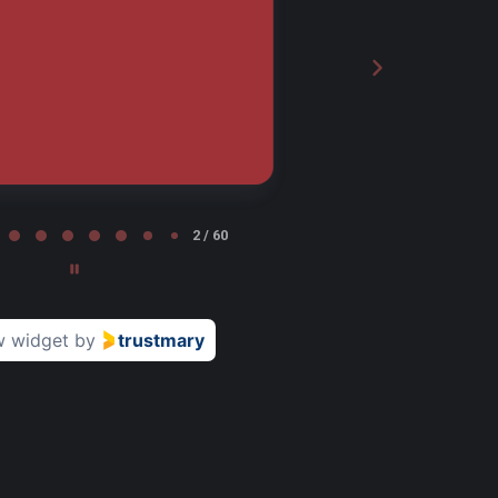
Leena Nurminen
LN
Tampere
2 / 60
w widget
by
trustmary