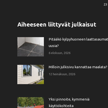
23 
Aiheeseen liittyvät julkaisut
Pitääkö kylpyhuoneen laattasauma
uusia?
6 elokuun, 2026
Milloin julkisivu kannattaa maalata?
12 heinäkuun, 2026
Yksi pinnoite, kymmeniä
käyttökohteita