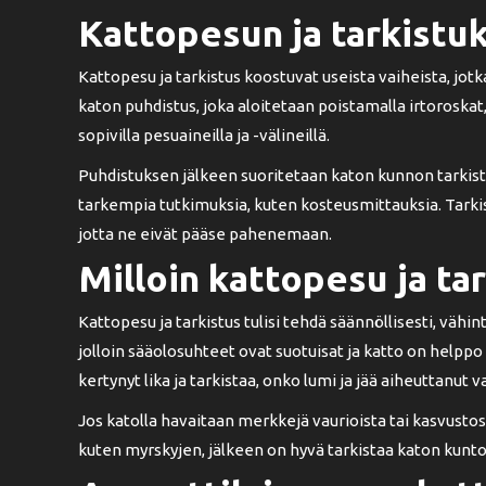
Kattopesun ja tarkistu
Kattopesu ja tarkistus koostuvat useista vaiheista, jot
katon puhdistus, joka aloitetaan poistamalla irtoroskat
sopivilla pesuaineilla ja -välineillä.
Puhdistuksen jälkeen suoritetaan katon kunnon tarkistu
tarkempia tutkimuksia, kuten kosteusmittauksia. Tarkis
jotta ne eivät pääse pahenemaan.
Milloin kattopesu ja tar
Kattopesu ja tarkistus tulisi tehdä säännöllisesti, vähi
jolloin sääolosuhteet ovat suotuisat ja katto on helppo
kertynyt lika ja tarkistaa, onko lumi ja jää aiheuttanut 
Jos katolla havaitaan merkkejä vaurioista tai kasvustos
kuten myrskyjen, jälkeen on hyvä tarkistaa katon kunto