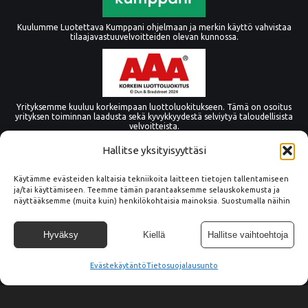
Kuulumme Luotettava Kumppani ohjelmaan ja merkin käyttö vahvistaa
tilaajavastuuvelvoitteiden olevan kunnossa.
Yrityksemme kuuluu korkeimpaan luottoluokitukseen. Tämä on osoitus
yrityksen toiminnan laadusta sekä kyvykkyydestä selviytyä taloudellisista
velvoitteista.
Hallitse yksityisyyttäsi
Käytämme evästeiden kaltaisia tekniikoita laitteen tietojen tallentamiseen
ja/tai käyttämiseen. Teemme tämän parantaaksemme selauskokemusta ja
näyttääksemme (muita kuin) henkilökohtaisia mainoksia. Suostumalla näihin
tekniikoihin voimme käsitellä tällä sivustolla tietoja, kuten
selauskäyttäytymistä tai yksilöllisiä tunnuksia. Suostumuksen epääminen tai
peruuttaminen voi vaikuttaa haitallisesti tiettyihin ominaisuuksiin ja
Hyväksy
Kiellä
Hallitse vaihtoehtoja
toimintoihin.
Evästekäytäntö
© Copyright Tämmöne Oy
Tietosuojalausunto
Tietosuoja
045 2666 753
info@tammone.fi
Vaittintie 15, 33960