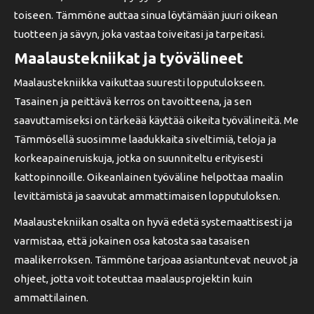
toiseen. Tämmöne auttaa sinua löytämään juuri oikean
tuotteen ja sävyn, joka vastaa toiveitasi ja tarpeitasi.
Maalaustekniikat ja työvälineet
Maalaustekniikka vaikuttaa suuresti lopputulokseen.
Tasainen ja peittävä kerros on tavoitteena, ja sen
saavuttamiseksi on tärkeää käyttää oikeita työvälineitä. Me
Tämmösellä suosimme laadukkaita siveltimiä, teloja ja
korkeapaineruiskuja, jotka on suunniteltu erityisesti
kattopinnoille. Oikeanlainen työväline helpottaa maalin
levittämistä ja saavutat ammattimaisen lopputuloksen.
Maalaustekniikan osalta on hyvä edetä systemaattisesti ja
varmistaa, että jokainen osa katosta saa tasaisen
maalikerroksen. Tämmöne tarjoaa asiantuntevat neuvot ja
ohjeet, jotta voit toteuttaa maalausprojektin kuin
ammattilainen.