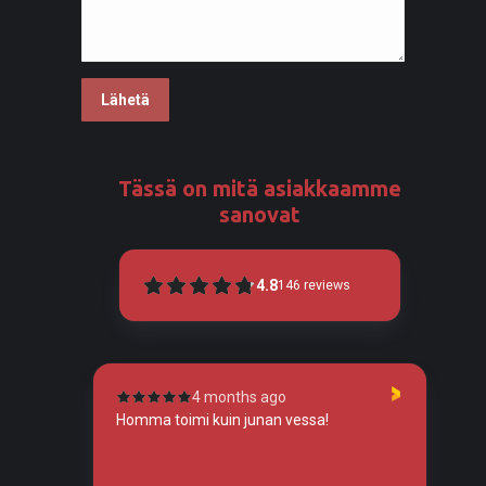
Tässä on mitä asiakkaamme
sanovat
4.8
146
reviews
4 months ago
tunut
Homma toimi kuin junan vessa!
To
so
tos