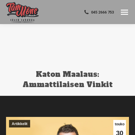
045 2666 753
Katon Maalaus:
Ammattilaisen Vinkit
You are here:
Artikkelit
touko
30