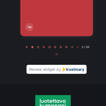
tä,
TM
Page 2 of 60
2 / 60
Review widget
by
trustmary