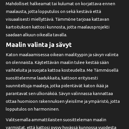
Mahdolliset halkeamat tai kulumat on korjattava ennen
maalausta, jotta lopputulos on sekä kestävä että
visuaalisesti miellyttävä. Tämmöne tarjoaa kattavan
kartoituksen kattosi kunnosta, jotta maalausprojekti
saadaan alkuun oikealla tavalla.
Maalin valinta ja sävyt
Katon maalaamisessa oikean maalityypin ja sävyn valinta
on olennaista. Käytettävän maalin tulee kestää sään
vaihteluita ja suojata kattoa kosteudelta. Me Tämmösellä
suosittelemme laadukkaita, kattoon erityisesti
suunniteltuja maaleja, jotka pidentävät katon ikää ja
parantavat sen ulkonäköä. Sävyn valinnassa kannattaa
ottaa huomioon rakennuksen yleisilme ja ympäristö, jotta
lopputulos on harmoninen.
Valitsemalla ammattilaisten suositteleman maalin
varmistat, että kattosi pysyy hyvässä kunnossa vuodesta