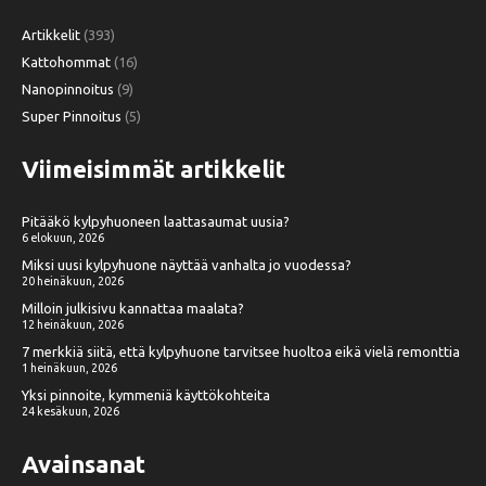
Artikkelit
(393)
Kattohommat
(16)
Nanopinnoitus
(9)
Super Pinnoitus
(5)
Viimeisimmät artikkelit
Pitääkö kylpyhuoneen laattasaumat uusia?
6 elokuun, 2026
Miksi uusi kylpyhuone näyttää vanhalta jo vuodessa?
20 heinäkuun, 2026
Milloin julkisivu kannattaa maalata?
12 heinäkuun, 2026
7 merkkiä siitä, että kylpyhuone tarvitsee huoltoa eikä vielä remonttia
1 heinäkuun, 2026
Yksi pinnoite, kymmeniä käyttökohteita
24 kesäkuun, 2026
Avainsanat