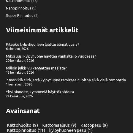
Kattohommat
(16)
Nanopinnoitus
(9)
Super Pinnoitus
(5)
Viimeisimmät artikkelit
Pitääkö kylpyhuoneen laattasaumat uusia?
6 elokuun, 2026
Miksi uusi kylpyhuone näyttää vanhalta jo vuodessa?
20 heinäkuun, 2026
Milloin julkisivu kannattaa maalata?
12 heinäkuun, 2026
7 merkkiä siitä, että kylpyhuone tarvitsee huoltoa eikä vielä remonttia
1 heinäkuun, 2026
Yksi pinnoite, kymmeniä käyttökohteita
24 kesäkuun, 2026
Avainsanat
Kattohuolto
(9)
Kattomaalaus
(9)
Kattopesu
(9)
Kattopinnoitus
(11)
kylpyhuoneen pesu
(1)