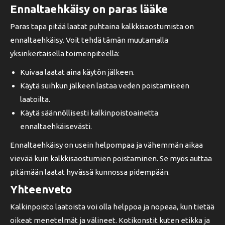
Ennaltaehkäisy on paras lääke
Paras tapa pitää laatat puhtaina kalkkisaostumista on
ennaltaehkäisy. Voit tehdä tämän muutamalla
yksinkertaisella toimenpiteellä:
Kuivaa laatat aina käytön jälkeen.
Käytä suihkun jälkeen lastaa veden poistamiseen
laatoilta.
Käytä säännöllisesti kalkinpoistoainetta
ennaltaehkäisevästi.
Ennaltaehkäisy on usein helpompaa ja vähemmän aikaa
vievää kuin kalkkisaostumien poistaminen. Se myös auttaa
pitämään laatat hyvässä kunnossa pidempään.
Yhteenveto
Kalkinpoisto laatoista voi olla helppoa ja nopeaa, kun tietää
oikeat menetelmät ja välineet. Kotikonstit kuten etikka ja