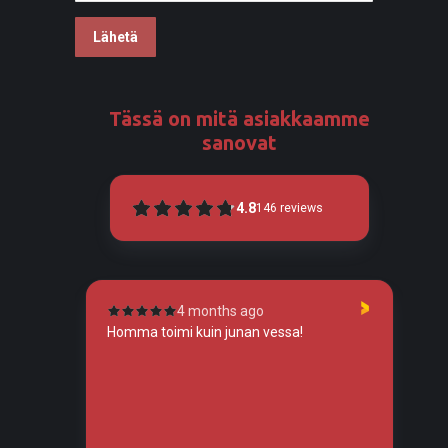
Tässä on mitä asiakkaamme
sanovat
4.8
146
reviews
4 months ago
tunut
Homma toimi kuin junan vessa!
To
so
tos
tä,