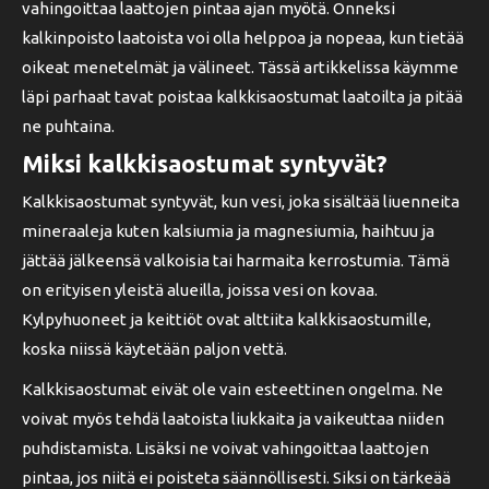
vahingoittaa laattojen pintaa ajan myötä. Onneksi
kalkinpoisto laatoista voi olla helppoa ja nopeaa, kun tietää
oikeat menetelmät ja välineet. Tässä artikkelissa käymme
läpi parhaat tavat poistaa kalkkisaostumat laatoilta ja pitää
ne puhtaina.
Miksi kalkkisaostumat syntyvät?
Kalkkisaostumat syntyvät, kun vesi, joka sisältää liuenneita
mineraaleja kuten kalsiumia ja magnesiumia, haihtuu ja
jättää jälkeensä valkoisia tai harmaita kerrostumia. Tämä
on erityisen yleistä alueilla, joissa vesi on kovaa.
Kylpyhuoneet ja keittiöt ovat alttiita kalkkisaostumille,
koska niissä käytetään paljon vettä.
Kalkkisaostumat eivät ole vain esteettinen ongelma. Ne
voivat myös tehdä laatoista liukkaita ja vaikeuttaa niiden
puhdistamista. Lisäksi ne voivat vahingoittaa laattojen
pintaa, jos niitä ei poisteta säännöllisesti. Siksi on tärkeää