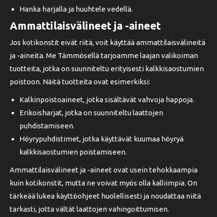
Hanka harjalla ja huuhtele vedellä.
Ammattilaisvälineet ja -aineet
Jos kotikonstit eivät riitä, voit käyttää ammattilaisvälineitä
ja -aineita. Me Tämmösellä tarjoamme laajan valikoiman
tuotteita, jotka on suunniteltu erityisesti kalkkisaostumien
poistoon. Näitä tuotteita ovat esimerkiksi:
Kalkinpoistoaineet, jotka sisältävät vahvoja happoja.
Erikoisharjat, jotka on suunniteltu laattojen
puhdistamiseen.
Höyrypuhdistimet, jotka käyttävät kuumaa höyryä
kalkkisaostumien poistamiseen.
Ammattilaisvälineet ja -aineet ovat usein tehokkaampia
kuin kotikonstit, mutta ne voivat myös olla kalliimpia. On
tärkeää lukea käyttöohjeet huolellisesti ja noudattaa niitä
tarkasti, jotta vältät laattojen vahingoittumisen.