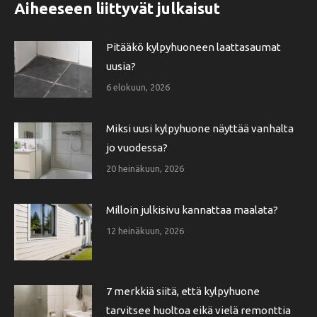
Aiheeseen liittyvät julkaisut
Pitääkö kylpyhuoneen laattasaumat
uusia?
6 elokuun, 2026
Miksi uusi kylpyhuone näyttää vanhalta
jo vuodessa?
20 heinäkuun, 2026
Milloin julkisivu kannattaa maalata?
12 heinäkuun, 2026
7 merkkiä siitä, että kylpyhuone
tarvitsee huoltoa eikä vielä remonttia