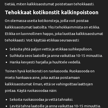
tietää, miten kalkkisaostumat poistetaan tehokkaasti.
Tehokkaat kotikonstit kalkinpoistoon
On olemassa useita kotikonsteja, joilla voit poistaa
kalkkisaostumat laatoilta. Yksi tehokkaimmista on etikka.
Etikka on luonnollinen happo, joka liuottaa kalkkisaostumat
tehokkaasti. Voit käyttää etikkaa seuraavasti:
Sekoita yhtä paljon vettä ja etikkaa suihkepulloon.
Suihkuta seos laatoille ja anna vaikuttaa 10-15 minuuttia.
Hanka kevyesti harjalla ja huuhtele vedellä.
Toinen hyvä kotikonsti on ruokasooda. Ruokasooda on
mieto hankaava aine, joka auttaa poistamaan
kalkkisaostumat ilman, että se vahingoittaa laattojen
pintaa. Käytä ruokasoodaa näin:
Sekoita ruokasoodaa ja vettä tahnaksi.
Levitä tahna laatoille ja anna vaikuttaa 10-15 minuuttia.