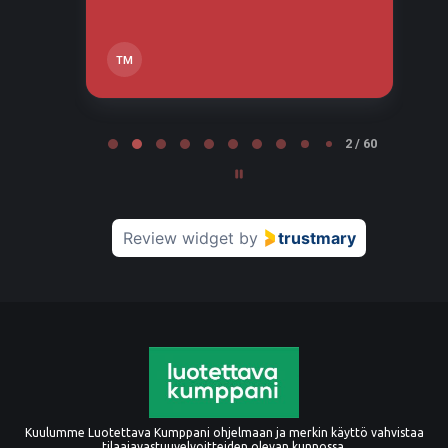
TM
Page 2 of 60
2 / 60
Review widget
by
trustmary
Kuulumme Luotettava Kumppani ohjelmaan ja merkin käyttö vahvistaa
tilaajavastuuvelvoitteiden olevan kunnossa.