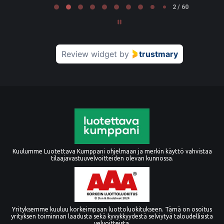
2 / 60
Review widget
by
trustmary
Kuulumme Luotettava Kumppani ohjelmaan ja merkin käyttö vahvistaa
tilaajavastuuvelvoitteiden olevan kunnossa.
Yrityksemme kuuluu korkeimpaan luottoluokitukseen. Tämä on osoitus
yrityksen toiminnan laadusta sekä kyvykkyydestä selviytyä taloudellisista
velvoitteista.