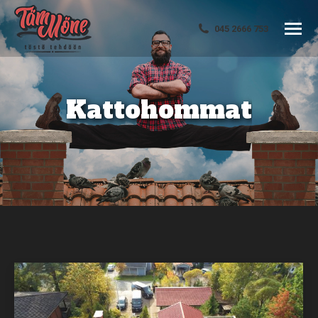
045 2666 753
Kattohommat