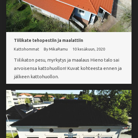
Tiilikate tehopestiin ja maalattiin
Kattohommat
By
MikaRamu
10 kesäkuun, 2020
Tiilikaton pesu, myrkytys ja maalaus Hieno talo sai
arvoisensa kattohuollon! Kuvat kohteesta ennen ja
jälkeen kattohuollon.