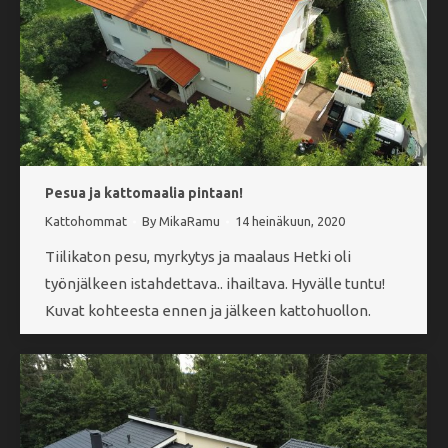
Pesua ja kattomaalia pintaan!
Kattohommat
By
MikaRamu
14 heinäkuun, 2020
Tiilikaton pesu, myrkytys ja maalaus Hetki oli
työnjälkeen istahdettava.. ihailtava. Hyvälle tuntu!
Kuvat kohteesta ennen ja jälkeen kattohuollon.