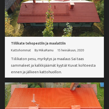
Tiilikate tehopestiin ja maalattiin
Kattohommat
By
MikaRamu
15 heinäkuun, 2020
Tiilikaton pesu, myrkytys ja maalaus Sai taas
sammaleet ja kalkkijäämät kyytiä! Kuvat kohteesta
ennen ja jälkeen kattohuollon.