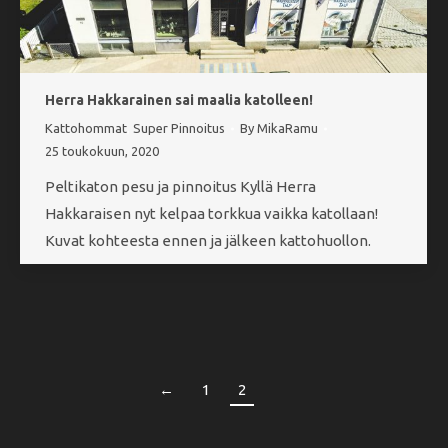
Herra Hakkarainen sai maalia katolleen!
Kattohommat
,
Super Pinnoitus
By
MikaRamu
25 toukokuun, 2020
Peltikaton pesu ja pinnoitus Kyllä Herra
Hakkaraisen nyt kelpaa torkkua vaikka katollaan!
Kuvat kohteesta ennen ja jälkeen kattohuollon.
←
1
2