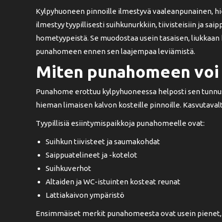
Kylpyhuoneen pinnoille ilmestyvä vaaleanpunainen, hie
ilmestyy tyypillisesti suihkunurkkiin, tiivisteisiin ja s
hometyypeistä. Se muodostaa usein tasaisen, liukkaan ka
punahomeen ennen sen laajempaa leviämistä.
Miten punahomeen voi 
Punahome erottuu kylpyhuoneessa helposti sen tunnuso
hieman limaisen kalvon kosteille pinnoille. Kasvutava
Tyypillisiä esiintymispaikkoja punahomeelle ovat:
Suihkun tiivisteet ja saumakohdat
Saippuatelineet ja -kotelot
Suihkuverhot
Altaiden ja WC-istuinten kosteat reunat
Lattiakaivon ympäristö
Ensimmäiset merkit punahomeesta ovat usein pienet, va