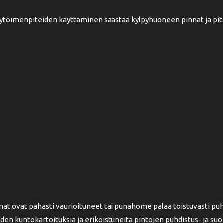
toimenpiteiden käyttäminen säästää kylpyhuoneen pinnat ja pit
mat ovat pahasti vaurioituneet tai punahome palaa toistuvasti puh
kuntokartoituksia ja erikoistuneita pintojen puhdistus- ja suojau