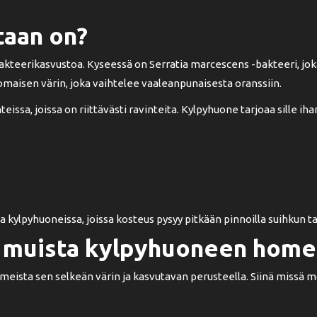
aan on?
kteerikasvustoa. Kyseessä on Serratia marcescens -bakteeri, joka
maisen värin, joka vaihtelee vaaleanpunaisesta oranssiin.
teissa, joissa on riittävästi ravinteita. Kylpyhuone tarjoaa sille i
kylpyhuoneissa, joissa kosteus pysyy pitkään pinnoilla suihkun tai
 muista kylpyhuoneen home
ista sen selkeän värin ja kasvutavan perusteella. Siinä missä 