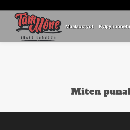
Maalaustyöt
Kylpyhuonehu
Maalaustyöt
Kylpyhuonehu
Miten puna