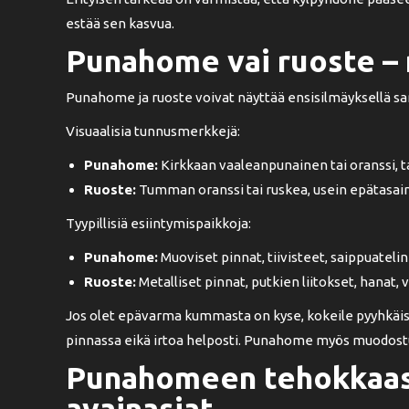
estää sen kasvua.
Punahome vai ruoste – 
Punahome ja ruoste voivat näyttää ensisilmäyksellä sama
Visuaalisia tunnusmerkkejä:
Punahome:
Kirkkaan vaaleanpunainen tai oranssi, t
Ruoste:
Tumman oranssi tai ruskea, usein epätasain
Tyypillisiä esiintymispaikkoja:
Punahome:
Muoviset pinnat, tiivisteet, saippuateli
Ruoste:
Metalliset pinnat, putkien liitokset, hanat,
Jos olet epävarma kummasta on kyse, kokeile pyyhkäistä
pinnassa eikä irtoa helposti. Punahome myös muodostuu ty
Punahomeen tehokkaase
avainasiat