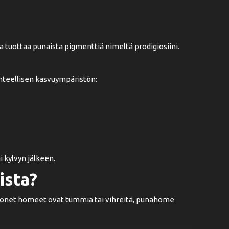
 tuottaa punaista pigmenttiä nimeltä prodigiosiini.
hanteellisen kasvuympäristön:
 kylvyn jälkeen.
ista?
monet homeet ovat tummia tai vihreitä, punahome