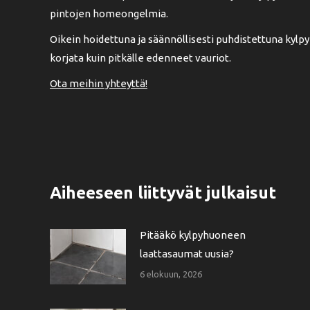
pintojen homeongelmia.
Oikein hoidettuna ja säännöllisesti puhdistettuna kyl
korjata kuin pitkälle edenneet vauriot.
Ota meihin yhteyttä!
Aiheeseen liittyvät julkaisut
Pitääkö kylpyhuoneen
laattasaumat uusia?
6 elokuun, 2026