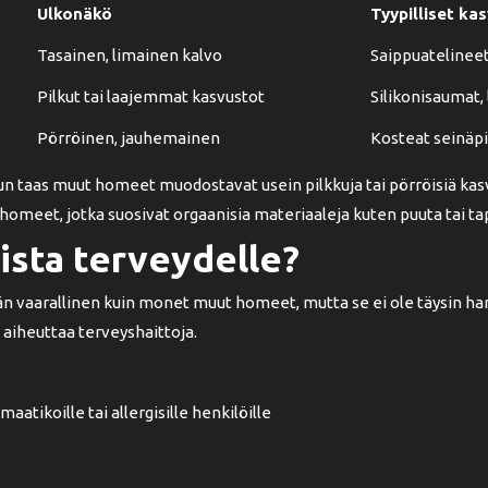
Ulkonäkö
Tyypilliset ka
Tasainen, limainen kalvo
Saippuatelineet,
Pilkut tai laajemmat kasvustot
Silikonisaumat,
Pörröinen, jauhemainen
Kosteat seinäpi
n taas muut homeet muodostavat usein pilkkuja tai pörröisiä kasvu
omeet, jotka suosivat orgaanisia materiaaleja kuten puuta tai tap
ista terveydelle?
vaarallinen kuin monet muut homeet, mutta se ei ole täysin ha
 aiheuttaa terveyshaittoja.
aatikoille tai allergisille henkilöille