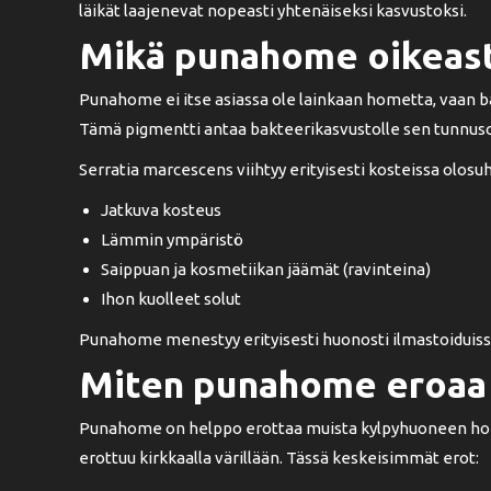
läikät laajenevat nopeasti yhtenäiseksi kasvustoksi.
Mikä punahome oikeast
Punahome ei itse asiassa ole lainkaan hometta, vaan ba
Tämä pigmentti antaa bakteerikasvustolle sen tunnuso
Serratia marcescens viihtyy erityisesti kosteissa olosuh
Jatkuva kosteus
Lämmin ympäristö
Saippuan ja kosmetiikan jäämät (ravinteina)
Ihon kuolleet solut
Punahome menestyy erityisesti huonosti ilmastoiduissa 
Miten punahome eroaa
Punahome on helppo erottaa muista kylpyhuoneen home
erottuu kirkkaalla värillään. Tässä keskeisimmät erot: