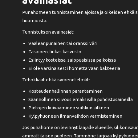
Punahomeen tunnistaminen ajoissa ja oikeiden ehkäisy
huomioista:
Tunnistuksen avainasiat:
Vaaleanpunainen tai oranssi väri
Tasainen, liukas kasvusto
Esiintyy kosteissa, saippuaisissa paikoissa
Ei ole varsinaisesti hometta vaan bakteeria
Tehokkaat ehkäisymenetelmät:
Kosteudenhallinnan parantaminen
Säännöllinen siivous emäksisillä puhdistusaineilla
Pintojen kuivaaminen suihkun jälkeen
Kylpyhuoneen ilmanvaihdon varmistaminen
Jos punahome on levinnyt laajalle alueelle, silikonisau
ammattilaisen puoleen. Tämmöne tarjoaa kylpyhuoneiden 