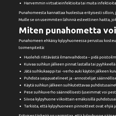
Harvemmin virtsatieinfektioita tai muita infektioit
Punahomeesta kannattaa huolestua erityisesti silloin, jo
Muille se on useimmiten lähinnä esteettinen haitta, jok
Miten punahometta voi
Punahomeen ehkäisy kylpyhuoneessa perustuu kosteud
toimenpiteitä:
Huolehdi riittävästä ilmanvaihdosta – pidä poistoilm
Kuivaa suihkun jälkeen pinnat lastalla tai pyyhkeellä
Jätä suihkukaappi tai -verho auki käytön jälkeen k
Puhdista saippuatelineet ja -annostelijat säännöllis
Käytä suihkun jälkeen suihkutettavaa puhdistusainett
Pese suihkuverho säännöllisesti (useimmat voi pes
Siivoa kylpyhuone viikoittain emäksisillä puhdistusai
Tarkista, että kylpyhuoneen pinnoitteet ovat ehjiä 
Erityisen tärkeää on varmistaa, että kylpyhuone pääs