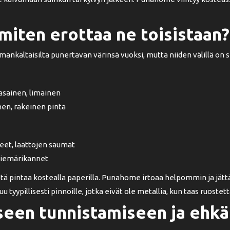
miten erottaa ne toisistaan?
nkaltaisilta punertavan värinsä vuoksi, mutta niiden välillä on sel
asainen, limainen
en, rakeinen pinta
neet, laattojen saumat
 viemärikannet
 pintaa kostealla paperilla. Punahome irtoaa helpommin ja jättää
ypillisesti pinnoille, jotka eivät ole metallia, kun taas ruostetta
en tunnistamiseen ja ehkäis