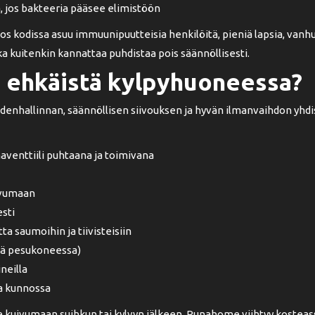
a, jos bakteeria pääsee elimistöön
s kodissa asuu immuunipuutteisia henkilöitä, pieniä lapsia, vanhuks
a kuitenkin kannattaa puhdistaa pois säännöllisesti.
 ehkäistä kylpyhuoneessa?
enhallinnan, säännöllisen siivouksen ja hyvän ilmanvaihdon yh
aventtiili puhtaana ja toimivana
uivumaan
esti
a saumoihin ja tiivisteisiin
tä pesukoneessa)
neilla
ja kunnossa
ee kuivumaan suihkun tai kylvyn jälkeen. Punahome viihtyy koste