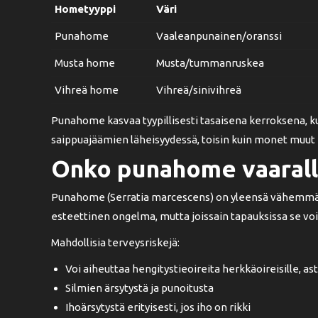
Hometyyppi
Väri
Punahome
Vaaleanpunainen/oranssi
Musta home
Musta/tummanruskea
Vihreä home
Vihreä/sinivihreä
Punahome kasvaa tyypillisesti tasaisena kerroksena, ku
saippuajäämien läheisyydessä, toisin kuin monet muut h
Onko punahome vaarall
Punahome (Serratia marcescens) on yleensä vähemmän 
esteettinen ongelma, mutta joissain tapauksissa se voi
Mahdollisia terveysriskejä:
Voi aiheuttaa hengitystieoireita herkkäoireisille, astm
Silmien ärsytystä ja punoitusta
Ihoärsytystä erityisesti, jos iho on rikki