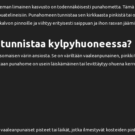
man limainen kasvusto on todennäköisesti punahometta. Tämä bakt
aippuatelineisiin. Punahomeen tunnistaa sen kirkkaasta pinkistä tai 
lvon pinnoille ja viihtyy erityisesti saippuan ja ihon rasvan jää
tunnistaa kylpyhuoneessa?
maisen värin ansiosta. Se on väriltään vaaleanpunainen, pinkki 
ltaan punahome on usein läiskämäinen tai levittäytyy ohuena kerr
aleanpunaiset pisteet tai läikät, jotka ilmestyvät kosteiden pin