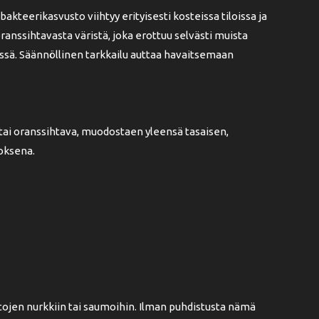
eerikasvusto viihtyy erityisesti kosteissa tiloissa ja
oranssihtavasta väristä, joka erottuu selvästi muista
missä. Säännöllinen tarkkailu auttaa havaitsemaan
tai oranssihtava, muodostaen yleensä tasaisen,
oksena.
tojen nurkkiin tai saumoihin. Ilman puhdistusta nämä