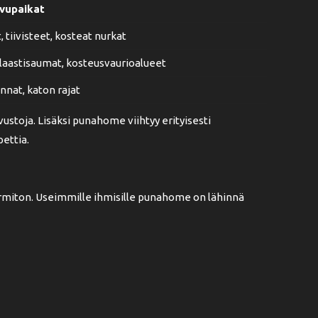
svupaikat
 tiivisteet, kosteat nurkat
 laastisaumat, kosteusvaurioalueet
nnat, katon rajat
stoja. Lisäksi punahome viihtyy erityisesti
ettia.
rmiton. Useimmille ihmisille punahome on lähinnä