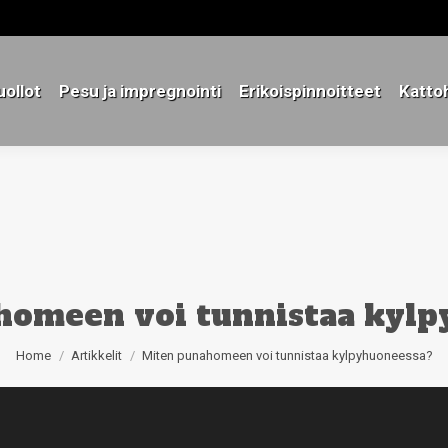
ollot
Pesu ja impregnointi
Erikoispinnoitteet
Katto
ollot
Pesu ja impregnointi
Erikoispinnoitteet
Katto
homeen voi tunnistaa kylp
You are here:
Home
Artikkelit
Miten punahomeen voi tunnistaa kylpyhuoneessa?