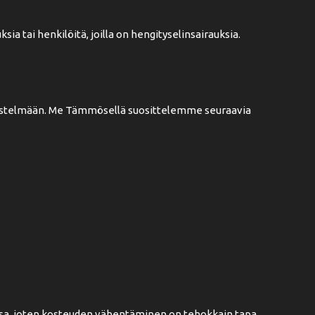
ia tai henkilöitä, joilla on hengityselinsairauksia.
distelmään. Me Tämmösellä suosittelemme seuraavia
assa, joten kosteuden vähentäminen on tehokkain tapa