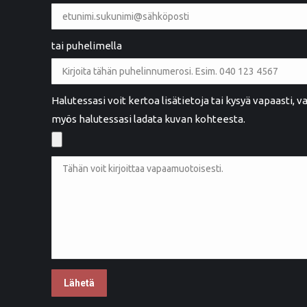
tai puhelimella
Maarit Henttula
MH
Rauma
Halutessasi voit kertoa lisätietoja tai kysyä vapaasti,
myös halutessasi ladata kuvan kohteesta.