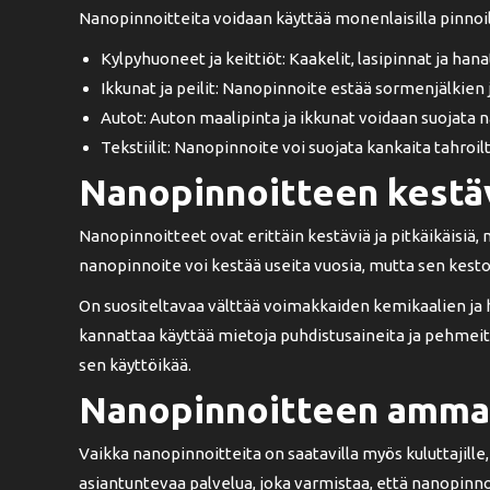
Nanopinnoitteita voidaan käyttää monenlaisilla pinnoill
Kylpyhuoneet ja keittiöt: Kaakelit, lasipinnat ja h
Ikkunat ja peilit: Nanopinnoite estää sormenjälkien
Autot: Auton maalipinta ja ikkunat voidaan suojata n
Tekstiilit: Nanopinnoite voi suojata kankaita tahroil
Nanopinnoitteen kestäv
Nanopinnoitteet ovat erittäin kestäviä ja pitkäikäisiä,
nanopinnoite voi kestää useita vuosia, mutta sen kestoa
On suositeltavaa välttää voimakkaiden kemikaalien ja h
kannattaa käyttää mietoja puhdistusaineita ja pehmeitä
sen käyttöikää.
Nanopinnoitteen ammat
Vaikka nanopinnoitteita on saatavilla myös kuluttaji
asiantuntevaa palvelua, joka varmistaa, että nanopinno