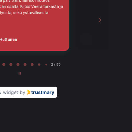
Leena Nurminen
LN
Tampere
2 / 60
w widget
by
trustmary