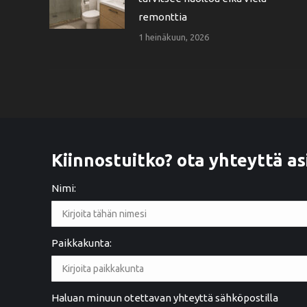
remonttia
1 heinäkuun, 2026
Kiinnostuitko? ota yhteyttä as
Nimi:
Paikkakunta:
2 years ago
Ystävällinen palvelu. Hyvä työnlaatu
Haluan minuun otettavan yhteyttä sähköpostilla