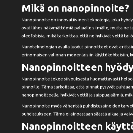
Mikä on nanopinnoite?
Nanopinnoite on innovatiivinen teknologia, joka hyödyn
ovat lähes näkymättömiä paljaalle silmälle, mutta ne t
oleofobisia, mikä tarkoittaa, että ne hylkivät vettä tai ö
Nanoteknologian avulla luodut pinnoitteet ovat erittäin 
erinomaisen valinnan monenlaisiin käyttökohteisiin, kut
Nanopinnoitteen hyödy
Nanopinnoite tekee siivouksesta huomattavasti helpom
pinnoille. Tämä tarkoittaa, että pinnat pysyvät puhta
nanopinnoitteella, hylkivät vettä ja saippuajäämiä, 
Nanopinnoite myös vähentää puhdistusaineiden tarvetta.
puhdistukseen. Tämä ei ainoastaan säästä aikaa ja vaiv
Nanopinnoitteen käytt