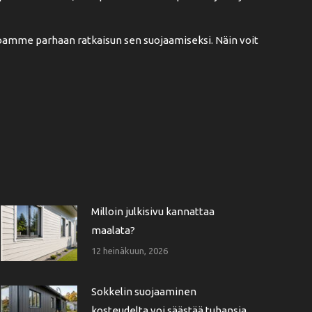
oamme parhaan ratkaisun sen suojaamiseksi. Näin voit
Milloin julkisivu kannattaa
maalata?
12 heinäkuun, 2026
Sokkelin suojaaminen
kosteudelta voi säästää tuhansia