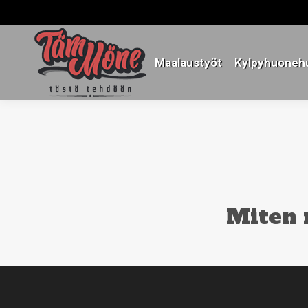
Maalaustyöt
Kylpyhuonehu
Maalaustyöt
Kylpyhuonehu
Miten 