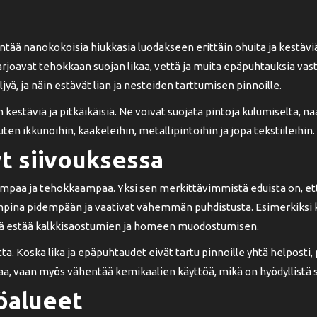
tää nanokokoisia hiukkasia luodakseen erittäin ohuita ja kestäviä 
arjoavat tehokkaan suojan likaa, vettä ja muita epäpuhtauksia vast
ljyä, ja näin estävät lian ja nesteiden tarttumisen pinnoille.
kestäviä ja pitkäikäisiä. Ne voivat suojata pintoja kulumiselta, na
en ikkunoihin, kaakeleihin, metallipintoihin ja jopa tekstiileihin.
t siivouksessa
paa ja tehokkaampaa. Yksi sen merkittävimmistä eduista on, ett
ampina pidempään ja vaativat vähemmän puhdistusta. Esimerkiksi k
mikä estää kalkkisaostumien ja homeen muodostumisen.
 Koska lika ja epäpuhtaudet eivät tartu pinnoille yhtä helposti, 
aa, vaan myös vähentää kemikaalien käyttöä, mikä on hyödyllistä 
öalueet