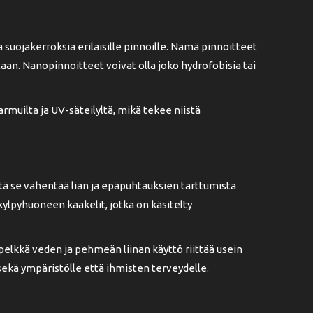
suojakerroksia erilaisille pinnoille. Nämä pinnoitteet
aan. Nanopinnoitteet voivat olla joko hydrofobisia tai
armuilta ja UV-säteilyltä, mikä tekee niistä
ä se vähentää lian ja epäpuhtauksien tarttumista
ylpyhuoneen kaakelit, jotka on käsitelty
pelkkä veden ja pehmeän liinan käyttö riittää usein
sekä ympäristölle että ihmisten terveydelle.