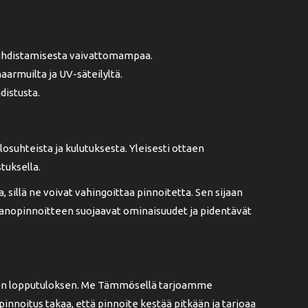
 puhdistamisesta vaivattomampaa.
aarmuilta ja UV-säteilyltä.
distusta.
osuhteista ja kulutuksesta. Yleisesti ottaen
tuksella.
sillä ne voivat vahingoittaa pinnoitetta. Sen sijaan
 nanopinnoitteen suojaavat ominaisuudet ja pidentävät
isen lopputuloksen. Me Tämmösellä tarjoamme
nnoitus takaa, että pinnoite kestää pitkään ja tarjoaa