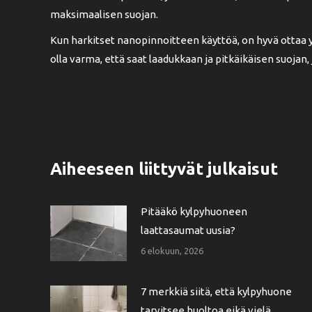
maksimaalisen suojan.
Kun harkitset nanopinnoitteen käyttöä, on hyvä ottaa
olla varma, että saat laadukkaan ja pitkäikäisen suojan,
Aiheeseen liittyvät julkaisut
Pitääkö kylpyhuoneen
laattasaumat uusia?
6 elokuun, 2026
7 merkkiä siitä, että kylpyhuone
tarvitsee huoltoa eikä vielä