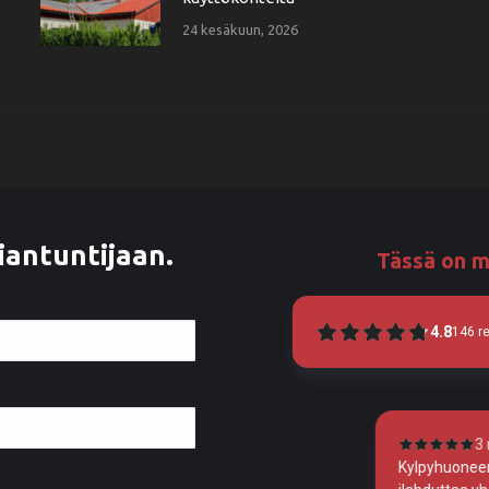
24 kesäkuun, 2026
iantuntijaan.
Tässä on m
4.8
146
r
3 months ago
4
Kylpyhuoneen huomattavan kohentunut ilme
Homma toimi 