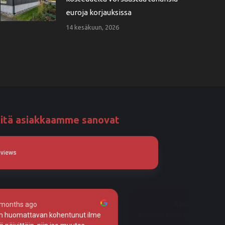
euroja korjauksissa
14 kesäkuun, 2026
itä asiakkaamme sanovat
eviews
 months ago
4 months ago
kuin junan vessa!
Tosi huolellista työtä!