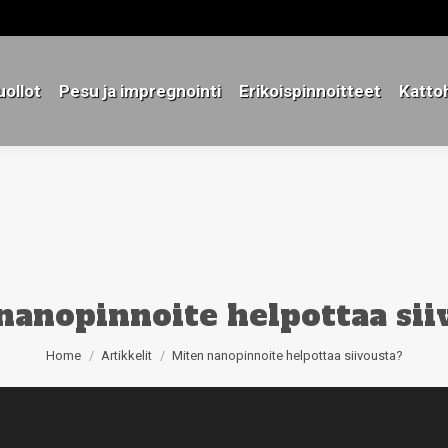
ollot
Pesu ja impregnointi
Erikoispinnoitteet
Katto
ollot
Pesu ja impregnointi
Erikoispinnoitteet
Katto
nanopinnoite helpottaa sii
You are here:
Home
Artikkelit
Miten nanopinnoite helpottaa siivousta?