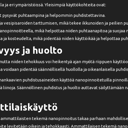
a ja eri ympäristöissä. Yleisimpiä käyttökohteita ovat:
anat pysyvät puhtaampina ja helpommin puhdistettavina.
 ja vesipisaroiden tarttumisen, mikä tekee ikkunoiden ja peilien
anopinnoitteella, mikä helpottaa niiden puhtaanapitoa ja suojaa n
ta ja kosteudelta, mikä pidentää niiden käyttöikää ja helpottaa puh
yys ja huolto
 mutta niiden tehokkuus voi heikentyä ajan myötä riippuen käyttöol
 voidaan pidentää säännöllisellä huollolla ja oikeanlaisella puhdis
ankaavien puhdistusaineiden käyttöä nanopinnoitetuilla pinnoilla, 
 liinoja. Säännöllinen puhdistus ja huolto auttavat säilyttämään
tilaiskäyttö
lle, ammattilaisten tekemä nanopinnoitus takaa parhaan mahdoll
ite levitetään oikein ja tehokkaasti. Ammattilaisen tekemä nanopi